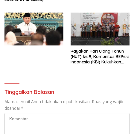
Peluncuran Buku Soemitro
Djojohadikusumo Anti
Penjajahan (Pergolakan
Ekonomi Politik Indonesia) &
Simposium Nasional “Urgensi
Undang-Undang
Perekonomian Nasional dan
Kesejahteraan Sosial dalam
Menata Bangsa Menuju
Rayakan Hari Ulang Tahun
Indonesia Emas 2045”,
(HUT) ke 9, Komunitas BEPers
Indonesia (KBI) Kukuhkan
Pengurus Hasil Musyawarah
Nasional (Munas) Pertama,
Tema: “Penguatan dan
Pengembangan Organisasi
KBI yang Berbasis Riset di
Tinggalkan Balasan
seluruh Indonesia dan
Mancanegara”.
Alamat email Anda tidak akan dipublikasikan.
Ruas yang wajib
ditandai
*