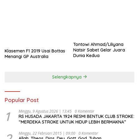
Tontowi Ahmad/Liliyana
Natsir Sabet Gelar Juara
Klasemen F1 2019 Usai Bottas
Dunia Kedua
Menangi GP Australia
Selengkapnya
Popular Post
1
Minggu, 9 Agustus 2026 | 13:45
0 Komentar
RS HUSADA JAKARTA 1924 RESMI BENTUK CLUB STROKE:
“MERDEKA STROKE UNTUK HIDUP LEBIH BERMAKNA”
2
Minggu, 22 Februari 2015 | 09:00
0 Komentar
Allah, Theos, Dios, Deu, Gott, God, Tuhan