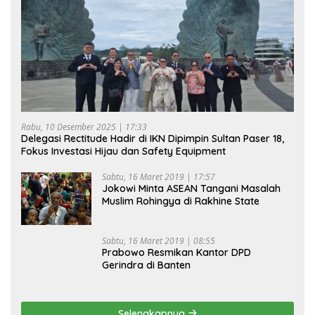
Rabu, 10 Desember 2025 | 17:33
Delegasi Rectitude Hadir di IKN Dipimpin Sultan Paser 18,
Fokus Investasi Hijau dan Safety Equipment
Sabtu, 16 Maret 2019 | 17:57
Jokowi Minta ASEAN Tangani Masalah
Muslim Rohingya di Rakhine State
Sabtu, 16 Maret 2019 | 08:55
Prabowo Resmikan Kantor DPD
Gerindra di Banten
Selengkapnya