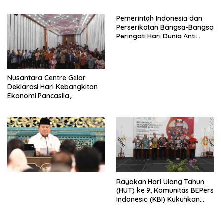
HIDUP LEBIH BERMAKNA”
Pemerintah Indonesia dan
Perserikatan Bangsa-Bangsa
Peringati Hari Dunia Anti
Perdagangan Orang 2026
dengan Komitmen Baru
untuk Memberantas
Perdagangan Orang di Era
Nusantara Centre Gelar
Digital
Deklarasi Hari Kebangkitan
Ekonomi Pancasila,
Peluncuran Buku Soemitro
Djojohadikusumo Anti
Penjajahan (Pergolakan
Ekonomi Politik Indonesia) &
Simposium Nasional “Urgensi
Undang-Undang
Perekonomian Nasional dan
Kesejahteraan Sosial dalam
Menata Bangsa Menuju
Rayakan Hari Ulang Tahun
Indonesia Emas 2045”,
(HUT) ke 9, Komunitas BEPers
Indonesia (KBI) Kukuhkan
Pengurus Hasil Musyawarah
Nasional (Munas) Pertama,