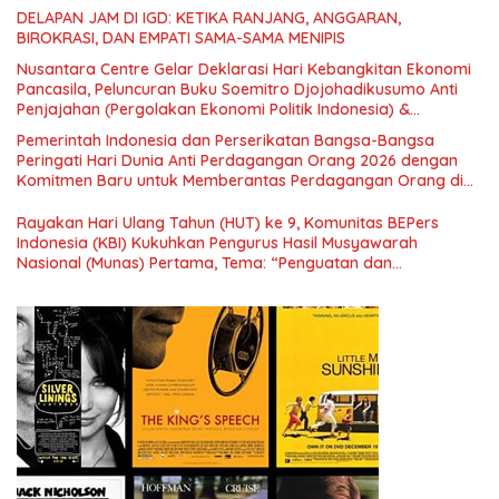
DELAPAN JAM DI IGD: KETIKA RANJANG, ANGGARAN,
BIROKRASI, DAN EMPATI SAMA-SAMA MENIPIS
Nusantara Centre Gelar Deklarasi Hari Kebangkitan Ekonomi
Pancasila, Peluncuran Buku Soemitro Djojohadikusumo Anti
Penjajahan (Pergolakan Ekonomi Politik Indonesia) &
Simposium Nasional “Urgensi Undang-Undang Perekonomian
Pemerintah Indonesia dan Perserikatan Bangsa-Bangsa
Nasional dan Kesejahteraan Sosial dalam Menata Bangsa
Peringati Hari Dunia Anti Perdagangan Orang 2026 dengan
Menuju Indonesia Emas 2045”,
Komitmen Baru untuk Memberantas Perdagangan Orang di
Era Digital
Rayakan Hari Ulang Tahun (HUT) ke 9, Komunitas BEPers
Indonesia (KBI) Kukuhkan Pengurus Hasil Musyawarah
Nasional (Munas) Pertama, Tema: “Penguatan dan
Pengembangan Organisasi KBI yang Berbasis Riset di seluruh
Indonesia dan Mancanegara”.