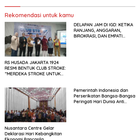
Tema: “Penguatan dan
Pengembangan Organisasi
Rekomendasi untuk kamu
KBI yang Berbasis Riset di
seluruh Indonesia dan
DELAPAN JAM DI IGD: KETIKA
Mancanegara”.
RANJANG, ANGGARAN,
BIROKRASI, DAN EMPATI
SAMA-SAMA MENIPIS
RS HUSADA JAKARTA 1924
RESMI BENTUK CLUB STROKE:
“MERDEKA STROKE UNTUK
HIDUP LEBIH BERMAKNA”
Pemerintah Indonesia dan
Perserikatan Bangsa-Bangsa
Peringati Hari Dunia Anti
Perdagangan Orang 2026
dengan Komitmen Baru
untuk Memberantas
Perdagangan Orang di Era
Nusantara Centre Gelar
Digital
Deklarasi Hari Kebangkitan
Ekonomi Pancasila,