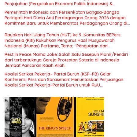
Penjajahan (Pergolakan Ekonomi Politik Indonesia) &
Simposium Nasional “Urgensi Undang-Undang Perekonomian
Pemerintah Indonesia dan Perserikatan Bangsa-Bangsa
Nasional dan Kesejahteraan Sosial dalam Menata Bangsa
Peringati Hari Dunia Anti Perdagangan Orang 2026 dengan
Menuju Indonesia Emas 2045”,
Komitmen Baru untuk Memberantas Perdagangan Orang di
Era Digital
Rayakan Hari Ulang Tahun (HUT) ke 9, Komunitas BEPers
Indonesia (KBI) Kukuhkan Pengurus Hasil Musyawarah
Nasional (Munas) Pertama, Tema: “Penguatan dan
Pengembangan Organisasi KBI yang Berbasis Riset di seluruh
Rest In Peace Mama Joke: Salah Satu Sesepuh Pionir/Pendiri
Indonesia dan Mancanegara”.
dari terbentuknya Gereja Protestan Soteria di Indonesia
Jemaat Pancaran Kasih Allah.
Koalisi Serikat Pekerja– Partai Buruh (KSP–PB) Gelar
Konferensi Pers dan Sarasehan: Menuntaskan Perjuangan
Koalisi Serikat Pekerja–Partai Buruh untuk RUU
Ketenagakerjaan Baru.