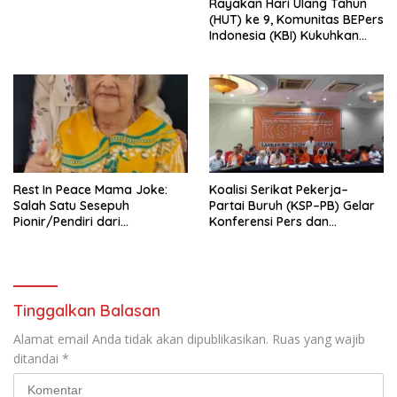
Rayakan Hari Ulang Tahun
Indonesia Emas 2045”,
(HUT) ke 9, Komunitas BEPers
Indonesia (KBI) Kukuhkan
Pengurus Hasil Musyawarah
Nasional (Munas) Pertama,
Tema: “Penguatan dan
Pengembangan Organisasi
KBI yang Berbasis Riset di
seluruh Indonesia dan
Mancanegara”.
Rest In Peace Mama Joke:
Koalisi Serikat Pekerja–
Salah Satu Sesepuh
Partai Buruh (KSP–PB) Gelar
Pionir/Pendiri dari
Konferensi Pers dan
terbentuknya Gereja
Sarasehan: Menuntaskan
Protestan Soteria di
Perjuangan Koalisi Serikat
Indonesia Jemaat Pancaran
Pekerja–Partai Buruh untuk
Kasih Allah.
RUU Ketenagakerjaan Baru.
Tinggalkan Balasan
Alamat email Anda tidak akan dipublikasikan.
Ruas yang wajib
ditandai
*