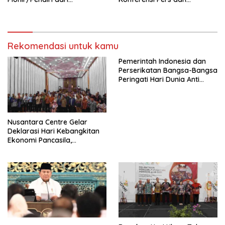
terbentuknya Gereja
Sarasehan: Menuntaskan
Protestan Soteria di
Perjuangan Koalisi Serikat
Indonesia Jemaat Pancaran
Pekerja–Partai Buruh untuk
Kasih Allah.
RUU Ketenagakerjaan Baru.
Rekomendasi untuk kamu
Pemerintah Indonesia dan
Perserikatan Bangsa-Bangsa
Peringati Hari Dunia Anti
Perdagangan Orang 2026
dengan Komitmen Baru
untuk Memberantas
Perdagangan Orang di Era
Nusantara Centre Gelar
Digital
Deklarasi Hari Kebangkitan
Ekonomi Pancasila,
Peluncuran Buku Soemitro
Djojohadikusumo Anti
Penjajahan (Pergolakan
Ekonomi Politik Indonesia) &
Simposium Nasional “Urgensi
Undang-Undang
Perekonomian Nasional dan
Kesejahteraan Sosial dalam
Menata Bangsa Menuju