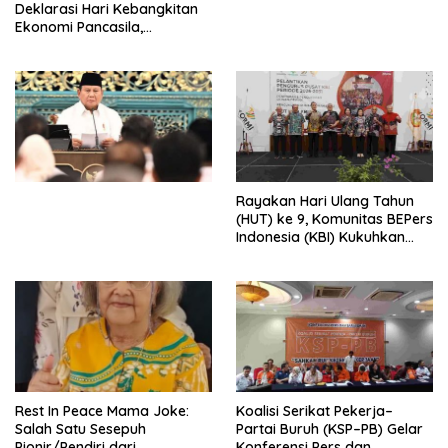
Deklarasi Hari Kebangkitan
Ekonomi Pancasila,
Peluncuran Buku Soemitro
Djojohadikusumo Anti
Penjajahan (Pergolakan
Ekonomi Politik Indonesia) &
Simposium Nasional “Urgensi
Undang-Undang
Perekonomian Nasional dan
Kesejahteraan Sosial dalam
Menata Bangsa Menuju
Rayakan Hari Ulang Tahun
Indonesia Emas 2045”,
(HUT) ke 9, Komunitas BEPers
Indonesia (KBI) Kukuhkan
Pengurus Hasil Musyawarah
Nasional (Munas) Pertama,
Tema: “Penguatan dan
Pengembangan Organisasi
KBI yang Berbasis Riset di
seluruh Indonesia dan
Mancanegara”.
Rest In Peace Mama Joke:
Koalisi Serikat Pekerja–
Salah Satu Sesepuh
Partai Buruh (KSP–PB) Gelar
Pionir/Pendiri dari
Konferensi Pers dan