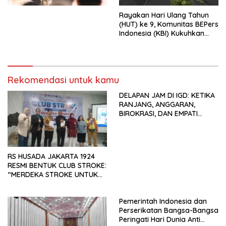
Kesejahteraan Sosial dalam
Menata Bangsa Menuju
Rayakan Hari Ulang Tahun
Indonesia Emas 2045”,
(HUT) ke 9, Komunitas BEPers
Indonesia (KBI) Kukuhkan
Pengurus Hasil Musyawarah
Nasional (Munas) Pertama,
Tema: “Penguatan dan
Pengembangan Organisasi
Rekomendasi untuk kamu
KBI yang Berbasis Riset di
seluruh Indonesia dan
DELAPAN JAM DI IGD: KETIKA
Mancanegara”.
RANJANG, ANGGARAN,
BIROKRASI, DAN EMPATI
SAMA-SAMA MENIPIS
RS HUSADA JAKARTA 1924
RESMI BENTUK CLUB STROKE:
“MERDEKA STROKE UNTUK
HIDUP LEBIH BERMAKNA”
Pemerintah Indonesia dan
Perserikatan Bangsa-Bangsa
Peringati Hari Dunia Anti