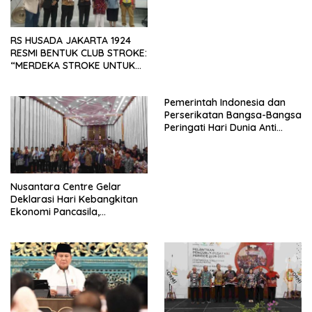
RS HUSADA JAKARTA 1924
RESMI BENTUK CLUB STROKE:
“MERDEKA STROKE UNTUK
HIDUP LEBIH BERMAKNA”
Pemerintah Indonesia dan
Perserikatan Bangsa-Bangsa
Peringati Hari Dunia Anti
Perdagangan Orang 2026
dengan Komitmen Baru
untuk Memberantas
Perdagangan Orang di Era
Nusantara Centre Gelar
Digital
Deklarasi Hari Kebangkitan
Ekonomi Pancasila,
Peluncuran Buku Soemitro
Djojohadikusumo Anti
Penjajahan (Pergolakan
Ekonomi Politik Indonesia) &
Simposium Nasional “Urgensi
Undang-Undang
Perekonomian Nasional dan