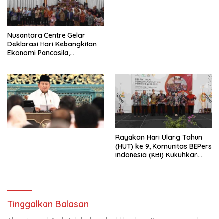
Perdagangan Orang 2026
dengan Komitmen Baru
untuk Memberantas
Perdagangan Orang di Era
Nusantara Centre Gelar
Digital
Deklarasi Hari Kebangkitan
Ekonomi Pancasila,
Peluncuran Buku Soemitro
Djojohadikusumo Anti
Penjajahan (Pergolakan
Ekonomi Politik Indonesia) &
Simposium Nasional “Urgensi
Undang-Undang
Perekonomian Nasional dan
Kesejahteraan Sosial dalam
Menata Bangsa Menuju
Rayakan Hari Ulang Tahun
Indonesia Emas 2045”,
(HUT) ke 9, Komunitas BEPers
Indonesia (KBI) Kukuhkan
Pengurus Hasil Musyawarah
Nasional (Munas) Pertama,
Tema: “Penguatan dan
Pengembangan Organisasi
KBI yang Berbasis Riset di
Tinggalkan Balasan
seluruh Indonesia dan
Mancanegara”.