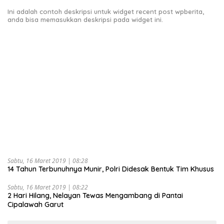
Ini adalah contoh deskripsi untuk widget recent post wpberita,
anda bisa memasukkan deskripsi pada widget ini.
Sabtu, 16 Maret 2019 | 08:28
14 Tahun Terbunuhnya Munir, Polri Didesak Bentuk Tim Khusus
Sabtu, 16 Maret 2019 | 08:22
2 Hari Hilang, Nelayan Tewas Mengambang di Pantai
Cipalawah Garut