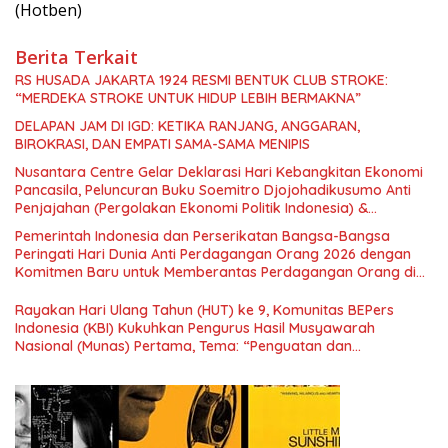
(Hotben)
Berita Terkait
RS HUSADA JAKARTA 1924 RESMI BENTUK CLUB STROKE:
“MERDEKA STROKE UNTUK HIDUP LEBIH BERMAKNA”
DELAPAN JAM DI IGD: KETIKA RANJANG, ANGGARAN,
BIROKRASI, DAN EMPATI SAMA-SAMA MENIPIS
Nusantara Centre Gelar Deklarasi Hari Kebangkitan Ekonomi
Pancasila, Peluncuran Buku Soemitro Djojohadikusumo Anti
Penjajahan (Pergolakan Ekonomi Politik Indonesia) &
Simposium Nasional “Urgensi Undang-Undang Perekonomian
Pemerintah Indonesia dan Perserikatan Bangsa-Bangsa
Nasional dan Kesejahteraan Sosial dalam Menata Bangsa
Peringati Hari Dunia Anti Perdagangan Orang 2026 dengan
Menuju Indonesia Emas 2045”,
Komitmen Baru untuk Memberantas Perdagangan Orang di
Era Digital
Rayakan Hari Ulang Tahun (HUT) ke 9, Komunitas BEPers
Indonesia (KBI) Kukuhkan Pengurus Hasil Musyawarah
Nasional (Munas) Pertama, Tema: “Penguatan dan
Pengembangan Organisasi KBI yang Berbasis Riset di seluruh
Indonesia dan Mancanegara”.