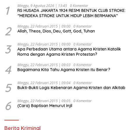
1
Minggu, 9 Agustus 2026 | 13:45
0 Komentar
RS HUSADA JAKARTA 1924 RESMI BENTUK CLUB STROKE:
“MERDEKA STROKE UNTUK HIDUP LEBIH BERMAKNA”
2
Minggu, 22 Februari 2015 | 09:00
0 Komentar
Allah, Theos, Dios, Deu, Gott, God, Tuhan
3
Minggu, 22 Februari 2015 | 09:00
0 Komentar
Apa Perbedaan Utama antara Agama Kristen Katolik
Roma dengan Agama Kristen Protestan?
4
Minggu, 22 Februari 2015 | 09:03
0 Komentar
Bagaimana Kita Tahu Agama Kristen itu Benar?
5
Minggu, 22 Februari 2015 | 09:04
0 Komentar
Bukti-Bukti Logis Kebenaran Agama Kristen dan Alkitab
6
Minggu, 22 Februari 2015 | 09:05
0 Komentar
(Cara) Baptisan Menurut Injil
Berita Kriminal