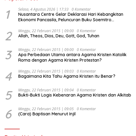
1
Selasa, 4 Agustus 2026 | 17:33
0 Komentar
Nusantara Centre Gelar Deklarasi Hari Kebangkitan
Ekonomi Pancasila, Peluncuran Buku Soemitro
Djojohadikusumo Anti Penjajahan (Pergolakan
Ekonomi Politik Indonesia) & Simposium Nasional
2
Minggu, 22 Februari 2015 | 09:00
0 Komentar
Allah, Theos, Dios, Deu, Gott, God, Tuhan
“Urgensi Undang-Undang Perekonomian Nasional dan
Kesejahteraan Sosial dalam Menata Bangsa Menuju
Indonesia Emas 2045”,
3
Minggu, 22 Februari 2015 | 09:00
0 Komentar
Apa Perbedaan Utama antara Agama Kristen Katolik
Roma dengan Agama Kristen Protestan?
4
Minggu, 22 Februari 2015 | 09:03
0 Komentar
Bagaimana Kita Tahu Agama Kristen itu Benar?
5
Minggu, 22 Februari 2015 | 09:04
0 Komentar
Bukti-Bukti Logis Kebenaran Agama Kristen dan Alkitab
6
Minggu, 22 Februari 2015 | 09:05
0 Komentar
(Cara) Baptisan Menurut Injil