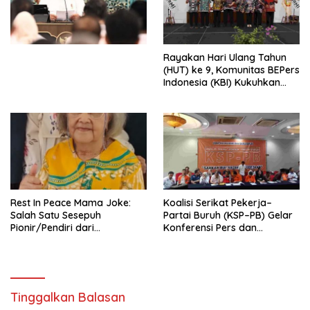
Undang-Undang
Perekonomian Nasional dan
Kesejahteraan Sosial dalam
Menata Bangsa Menuju
Rayakan Hari Ulang Tahun
Indonesia Emas 2045”,
(HUT) ke 9, Komunitas BEPers
Indonesia (KBI) Kukuhkan
Pengurus Hasil Musyawarah
Nasional (Munas) Pertama,
Tema: “Penguatan dan
Pengembangan Organisasi
KBI yang Berbasis Riset di
seluruh Indonesia dan
Mancanegara”.
Rest In Peace Mama Joke:
Koalisi Serikat Pekerja–
Salah Satu Sesepuh
Partai Buruh (KSP–PB) Gelar
Pionir/Pendiri dari
Konferensi Pers dan
terbentuknya Gereja
Sarasehan: Menuntaskan
Protestan Soteria di
Perjuangan Koalisi Serikat
Indonesia Jemaat Pancaran
Pekerja–Partai Buruh untuk
Kasih Allah.
RUU Ketenagakerjaan Baru.
Tinggalkan Balasan