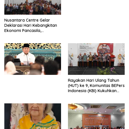
Perdagangan Orang 2026
dengan Komitmen Baru
untuk Memberantas
Perdagangan Orang di Era
Nusantara Centre Gelar
Digital
Deklarasi Hari Kebangkitan
Ekonomi Pancasila,
Peluncuran Buku Soemitro
Djojohadikusumo Anti
Penjajahan (Pergolakan
Ekonomi Politik Indonesia) &
Simposium Nasional “Urgensi
Undang-Undang
Perekonomian Nasional dan
Kesejahteraan Sosial dalam
Menata Bangsa Menuju
Rayakan Hari Ulang Tahun
Indonesia Emas 2045”,
(HUT) ke 9, Komunitas BEPers
Indonesia (KBI) Kukuhkan
Pengurus Hasil Musyawarah
Nasional (Munas) Pertama,
Tema: “Penguatan dan
Pengembangan Organisasi
KBI yang Berbasis Riset di
seluruh Indonesia dan
Mancanegara”.