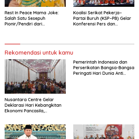
Rest In Peace Mama Joke:
Koalisi Serikat Pekerja–
Salah Satu Sesepuh
Partai Buruh (KSP–PB) Gelar
Pionir/Pendiri dari
Konferensi Pers dan
terbentuknya Gereja
Sarasehan: Menuntaskan
Protestan Soteria di
Perjuangan Koalisi Serikat
Indonesia Jemaat Pancaran
Pekerja–Partai Buruh untuk
Kasih Allah.
RUU Ketenagakerjaan Baru.
Rekomendasi untuk kamu
Pemerintah Indonesia dan
Perserikatan Bangsa-Bangsa
Peringati Hari Dunia Anti
Perdagangan Orang 2026
dengan Komitmen Baru
untuk Memberantas
Perdagangan Orang di Era
Nusantara Centre Gelar
Digital
Deklarasi Hari Kebangkitan
Ekonomi Pancasila,
Peluncuran Buku Soemitro
Djojohadikusumo Anti
Penjajahan (Pergolakan
Ekonomi Politik Indonesia) &
Simposium Nasional “Urgensi