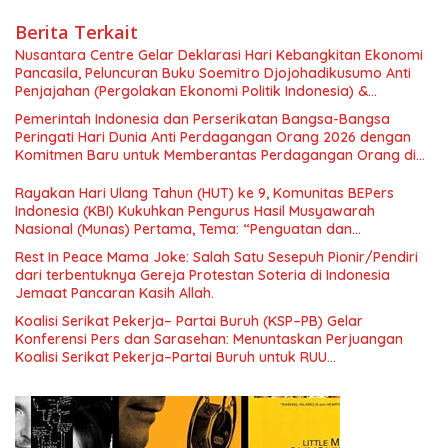
Berita Terkait
Nusantara Centre Gelar Deklarasi Hari Kebangkitan Ekonomi
Pancasila, Peluncuran Buku Soemitro Djojohadikusumo Anti
Penjajahan (Pergolakan Ekonomi Politik Indonesia) &
Simposium Nasional “Urgensi Undang-Undang Perekonomian
Pemerintah Indonesia dan Perserikatan Bangsa-Bangsa
Nasional dan Kesejahteraan Sosial dalam Menata Bangsa
Peringati Hari Dunia Anti Perdagangan Orang 2026 dengan
Menuju Indonesia Emas 2045”,
Komitmen Baru untuk Memberantas Perdagangan Orang di
Era Digital
Rayakan Hari Ulang Tahun (HUT) ke 9, Komunitas BEPers
Indonesia (KBI) Kukuhkan Pengurus Hasil Musyawarah
Nasional (Munas) Pertama, Tema: “Penguatan dan
Pengembangan Organisasi KBI yang Berbasis Riset di seluruh
Rest In Peace Mama Joke: Salah Satu Sesepuh Pionir/Pendiri
Indonesia dan Mancanegara”.
dari terbentuknya Gereja Protestan Soteria di Indonesia
Jemaat Pancaran Kasih Allah.
Koalisi Serikat Pekerja– Partai Buruh (KSP–PB) Gelar
Konferensi Pers dan Sarasehan: Menuntaskan Perjuangan
Koalisi Serikat Pekerja–Partai Buruh untuk RUU
Ketenagakerjaan Baru.