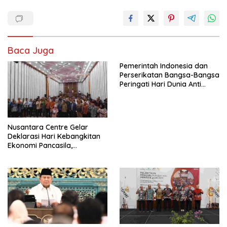
Baca Juga
Pemerintah Indonesia dan
Perserikatan Bangsa-Bangsa
Peringati Hari Dunia Anti
Perdagangan Orang 2026
dengan Komitmen Baru
untuk Memberantas
Perdagangan Orang di Era
Nusantara Centre Gelar
Digital
Deklarasi Hari Kebangkitan
Ekonomi Pancasila,
Peluncuran Buku Soemitro
Djojohadikusumo Anti
Penjajahan (Pergolakan
Ekonomi Politik Indonesia) &
Simposium Nasional “Urgensi
Undang-Undang
Perekonomian Nasional dan
Kesejahteraan Sosial dalam