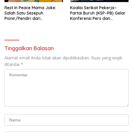
Rest In Peace Mama Joke:
Koalisi Serikat Pekerja–
Salah Satu Sesepuh
Partai Buruh (KSP–PB) Gelar
Pionir/Pendiri dari
Konferensi Pers dan
terbentuknya Gereja
Sarasehan: Menuntaskan
Protestan Soteria di
Perjuangan Koalisi Serikat
Indonesia Jemaat Pancaran
Pekerja–Partai Buruh untuk
Kasih Allah.
RUU Ketenagakerjaan Baru.
Tinggalkan Balasan
Alamat email Anda tidak akan dipublikasikan.
Ruas yang wajib
ditandai
*