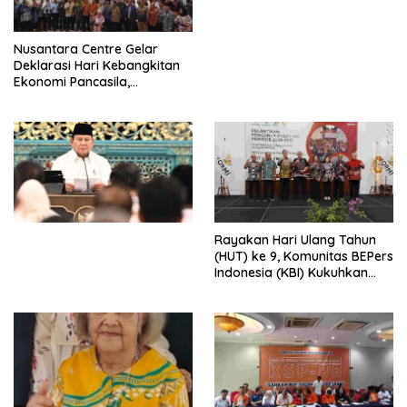
dengan Komitmen Baru
untuk Memberantas
Perdagangan Orang di Era
Nusantara Centre Gelar
Digital
Deklarasi Hari Kebangkitan
Ekonomi Pancasila,
Peluncuran Buku Soemitro
Djojohadikusumo Anti
Penjajahan (Pergolakan
Ekonomi Politik Indonesia) &
Simposium Nasional “Urgensi
Undang-Undang
Perekonomian Nasional dan
Kesejahteraan Sosial dalam
Menata Bangsa Menuju
Rayakan Hari Ulang Tahun
Indonesia Emas 2045”,
(HUT) ke 9, Komunitas BEPers
Indonesia (KBI) Kukuhkan
Pengurus Hasil Musyawarah
Nasional (Munas) Pertama,
Tema: “Penguatan dan
Pengembangan Organisasi
KBI yang Berbasis Riset di
seluruh Indonesia dan
Mancanegara”.