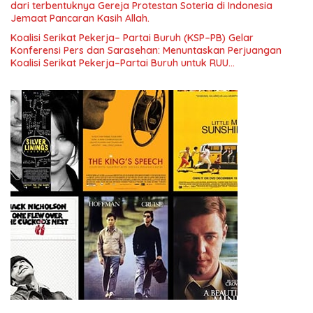
dari terbentuknya Gereja Protestan Soteria di Indonesia
Jemaat Pancaran Kasih Allah.
Koalisi Serikat Pekerja– Partai Buruh (KSP–PB) Gelar
Konferensi Pers dan Sarasehan: Menuntaskan Perjuangan
Koalisi Serikat Pekerja–Partai Buruh untuk RUU
Ketenagakerjaan Baru.