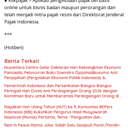
● Klikpajak – Aplikasi pengelolaan pajak berbasis
online untuk bisnis badan maupun perorangan dan
telah menjadi mitra pajak resmi dari Direktorat Jenderal
Pajak Indonesia.
***
(Hotben)
Berita Terkait
Nusantara Centre Gelar Deklarasi Hari Kebangkitan Ekonomi
Pancasila, Peluncuran Buku Soemitro Djojohadikusumo Anti
Penjajahan (Pergolakan Ekonomi Politik Indonesia) &
Simposium Nasional “Urgensi Undang-Undang Perekonomian
Pemerintah Indonesia dan Perserikatan Bangsa-Bangsa
Nasional dan Kesejahteraan Sosial dalam Menata Bangsa
Peringati Hari Dunia Anti Perdagangan Orang 2026 dengan
Menuju Indonesia Emas 2045”,
Komitmen Baru untuk Memberantas Perdagangan Orang di
Era Digital
Rayakan Hari Ulang Tahun (HUT) ke 9, Komunitas BEPers
Indonesia (KBI) Kukuhkan Pengurus Hasil Musyawarah
Nasional (Munas) Pertama, Tema: “Penguatan dan
Pengembangan Organisasi KBI yang Berbasis Riset di seluruh
Rest In Peace Mama Joke: Salah Satu Sesepuh Pionir/Pendiri
Indonesia dan Mancanegara”.