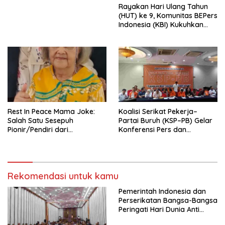
Menata Bangsa Menuju
Rayakan Hari Ulang Tahun
Indonesia Emas 2045”,
(HUT) ke 9, Komunitas BEPers
Indonesia (KBI) Kukuhkan
Pengurus Hasil Musyawarah
Nasional (Munas) Pertama,
Tema: “Penguatan dan
Pengembangan Organisasi
KBI yang Berbasis Riset di
seluruh Indonesia dan
Mancanegara”.
Rest In Peace Mama Joke:
Koalisi Serikat Pekerja–
Salah Satu Sesepuh
Partai Buruh (KSP–PB) Gelar
Pionir/Pendiri dari
Konferensi Pers dan
terbentuknya Gereja
Sarasehan: Menuntaskan
Protestan Soteria di
Perjuangan Koalisi Serikat
Indonesia Jemaat Pancaran
Pekerja–Partai Buruh untuk
Kasih Allah.
RUU Ketenagakerjaan Baru.
Rekomendasi untuk kamu
Pemerintah Indonesia dan
Perserikatan Bangsa-Bangsa
Peringati Hari Dunia Anti
Perdagangan Orang 2026