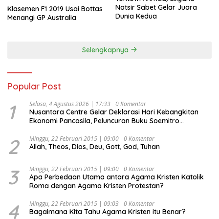
Natsir Sabet Gelar Juara
Klasemen F1 2019 Usai Bottas
Dunia Kedua
Menangi GP Australia
Selengkapnya
Popular Post
1
Selasa, 4 Agustus 2026 | 17:33
0 Komentar
Nusantara Centre Gelar Deklarasi Hari Kebangkitan
Ekonomi Pancasila, Peluncuran Buku Soemitro
Djojohadikusumo Anti Penjajahan (Pergolakan
Ekonomi Politik Indonesia) & Simposium Nasional
2
Minggu, 22 Februari 2015 | 09:00
0 Komentar
Allah, Theos, Dios, Deu, Gott, God, Tuhan
“Urgensi Undang-Undang Perekonomian Nasional dan
Kesejahteraan Sosial dalam Menata Bangsa Menuju
Indonesia Emas 2045”,
3
Minggu, 22 Februari 2015 | 09:00
0 Komentar
Apa Perbedaan Utama antara Agama Kristen Katolik
Roma dengan Agama Kristen Protestan?
4
Minggu, 22 Februari 2015 | 09:03
0 Komentar
Bagaimana Kita Tahu Agama Kristen itu Benar?