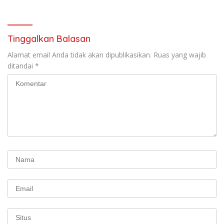
Protestan Soteria di
Perjuangan Koalisi Serikat
Indonesia Jemaat Pancaran
Pekerja–Partai Buruh untuk
Kasih Allah.
RUU Ketenagakerjaan Baru.
Tinggalkan Balasan
Alamat email Anda tidak akan dipublikasikan.
Ruas yang wajib
ditandai
*