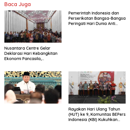
Baca Juga
Pemerintah Indonesia dan
Perserikatan Bangsa-Bangsa
Peringati Hari Dunia Anti
Perdagangan Orang 2026
dengan Komitmen Baru
untuk Memberantas
Perdagangan Orang di Era
Nusantara Centre Gelar
Digital
Deklarasi Hari Kebangkitan
Ekonomi Pancasila,
Peluncuran Buku Soemitro
Djojohadikusumo Anti
Penjajahan (Pergolakan
Ekonomi Politik Indonesia) &
Simposium Nasional “Urgensi
Undang-Undang
Perekonomian Nasional dan
Kesejahteraan Sosial dalam
Menata Bangsa Menuju
Rayakan Hari Ulang Tahun
Indonesia Emas 2045”,
(HUT) ke 9, Komunitas BEPers
Indonesia (KBI) Kukuhkan
Pengurus Hasil Musyawarah
Nasional (Munas) Pertama,