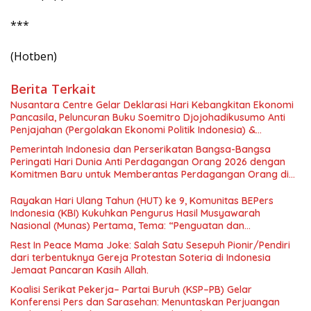
***
(Hotben)
Berita Terkait
Nusantara Centre Gelar Deklarasi Hari Kebangkitan Ekonomi
Pancasila, Peluncuran Buku Soemitro Djojohadikusumo Anti
Penjajahan (Pergolakan Ekonomi Politik Indonesia) &
Simposium Nasional “Urgensi Undang-Undang Perekonomian
Pemerintah Indonesia dan Perserikatan Bangsa-Bangsa
Nasional dan Kesejahteraan Sosial dalam Menata Bangsa
Peringati Hari Dunia Anti Perdagangan Orang 2026 dengan
Menuju Indonesia Emas 2045”,
Komitmen Baru untuk Memberantas Perdagangan Orang di
Era Digital
Rayakan Hari Ulang Tahun (HUT) ke 9, Komunitas BEPers
Indonesia (KBI) Kukuhkan Pengurus Hasil Musyawarah
Nasional (Munas) Pertama, Tema: “Penguatan dan
Pengembangan Organisasi KBI yang Berbasis Riset di seluruh
Rest In Peace Mama Joke: Salah Satu Sesepuh Pionir/Pendiri
Indonesia dan Mancanegara”.
dari terbentuknya Gereja Protestan Soteria di Indonesia
Jemaat Pancaran Kasih Allah.
Koalisi Serikat Pekerja– Partai Buruh (KSP–PB) Gelar
Konferensi Pers dan Sarasehan: Menuntaskan Perjuangan