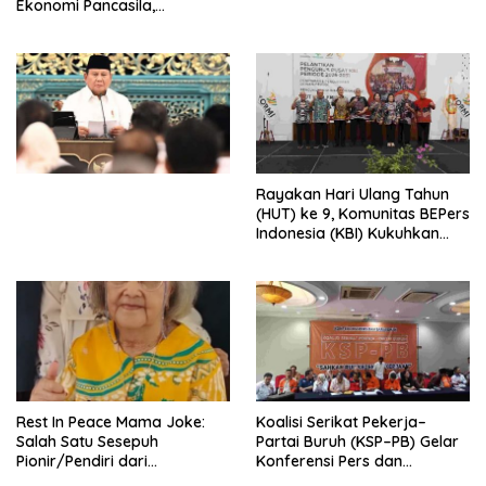
Ekonomi Pancasila,
Peluncuran Buku Soemitro
Djojohadikusumo Anti
Penjajahan (Pergolakan
Ekonomi Politik Indonesia) &
Simposium Nasional “Urgensi
Undang-Undang
Perekonomian Nasional dan
Kesejahteraan Sosial dalam
Menata Bangsa Menuju
Rayakan Hari Ulang Tahun
Indonesia Emas 2045”,
(HUT) ke 9, Komunitas BEPers
Indonesia (KBI) Kukuhkan
Pengurus Hasil Musyawarah
Nasional (Munas) Pertama,
Tema: “Penguatan dan
Pengembangan Organisasi
KBI yang Berbasis Riset di
seluruh Indonesia dan
Mancanegara”.
Rest In Peace Mama Joke:
Koalisi Serikat Pekerja–
Salah Satu Sesepuh
Partai Buruh (KSP–PB) Gelar
Pionir/Pendiri dari
Konferensi Pers dan
terbentuknya Gereja
Sarasehan: Menuntaskan