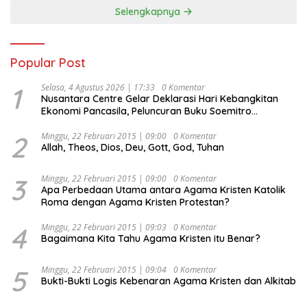
Selengkapnya
Popular Post
1
Selasa, 4 Agustus 2026 | 17:33
0 Komentar
Nusantara Centre Gelar Deklarasi Hari Kebangkitan
Ekonomi Pancasila, Peluncuran Buku Soemitro
Djojohadikusumo Anti Penjajahan (Pergolakan
Ekonomi Politik Indonesia) & Simposium Nasional
2
Minggu, 22 Februari 2015 | 09:00
0 Komentar
Allah, Theos, Dios, Deu, Gott, God, Tuhan
“Urgensi Undang-Undang Perekonomian Nasional dan
Kesejahteraan Sosial dalam Menata Bangsa Menuju
Indonesia Emas 2045”,
3
Minggu, 22 Februari 2015 | 09:00
0 Komentar
Apa Perbedaan Utama antara Agama Kristen Katolik
Roma dengan Agama Kristen Protestan?
4
Minggu, 22 Februari 2015 | 09:03
0 Komentar
Bagaimana Kita Tahu Agama Kristen itu Benar?
5
Minggu, 22 Februari 2015 | 09:04
0 Komentar
Bukti-Bukti Logis Kebenaran Agama Kristen dan Alkitab