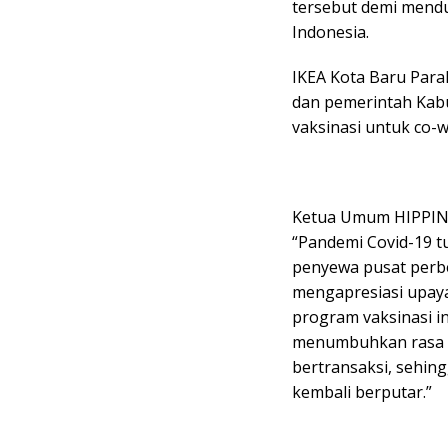
tersebut demi mend
Indonesia.
IKEA Kota Baru Par
dan pemerintah Kab
vaksinasi untuk co-w
Ketua Umum HIPPIND
“Pandemi Covid-19 t
penyewa pusat perbe
mengapresiasi upay
program vaksinasi i
menumbuhkan rasa p
bertransaksi, sehin
kembali berputar.”