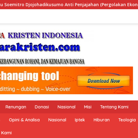
an (Pergolakan Ekonomi Politik Indonesia) & Simposium Nasio
Renungan
Donasi
Nasional
Misi
Tentang Kami
n
Opini & Analisa
Nasional
Iptek
Hiburan
Teologia
 Kami