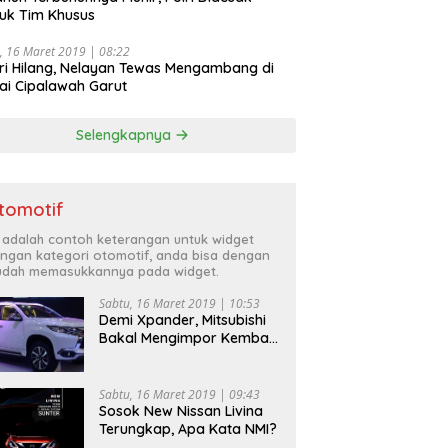
uk Tim Khusus
, 16 Maret 2019 | 08:22
ri Hilang, Nelayan Tewas Mengambang di
ai Cipalawah Garut
Selengkapnya
tomotif
i adalah contoh keterangan untuk widget
ngan kategori otomotif, anda bisa dengan
dah memasukkannya pada widget.
Sabtu, 16 Maret 2019 | 10:53
Demi Xpander, Mitsubishi
Bakal Mengimpor Kembali
Pajero Sport
Sabtu, 16 Maret 2019 | 09:43
Sosok New Nissan Livina
Terungkap, Apa Kata NMI?