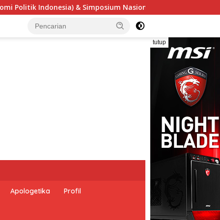
nal “Urgensi Undang-Undang Perekonomian Nasional dan Kesejah
tutup
Apologetika
Profil