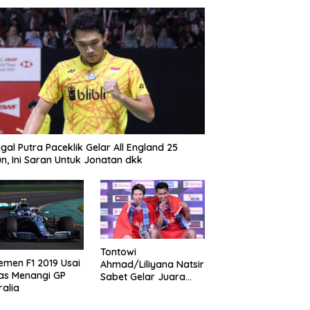
gal Putra Paceklik Gelar All England 25
n, Ini Saran Untuk Jonatan dkk
Tontowi
emen F1 2019 Usai
Ahmad/Liliyana Natsir
as Menangi GP
Sabet Gelar Juara
ralia
Dunia Kedua