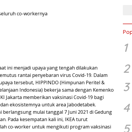
 seluruh co-workernya
Pop
1
2
aat ini menjadi upaya yang tengah dilakukan
mutus rantai penyebaran virus Covid-19. Dalam
3
paya tersebut, HIPPINDO (Himpunan Peritel &
elanjaan Indonesia) bekerja sama dengan Kemenko
 Jakarta memberikan vaksinasi Covid-19 bagi
4
l dan ekosistemnya untuk area Jabodetabek.
i berlangsung mulai tanggal 7 Juni 2021 di Gedung
an. Pada kesempatan kali ini, IKEA turut
5
ah co-worker untuk mengikuti program vaksinasi