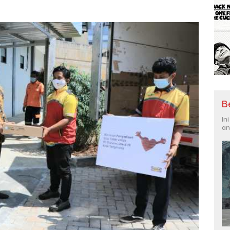
B
In
an