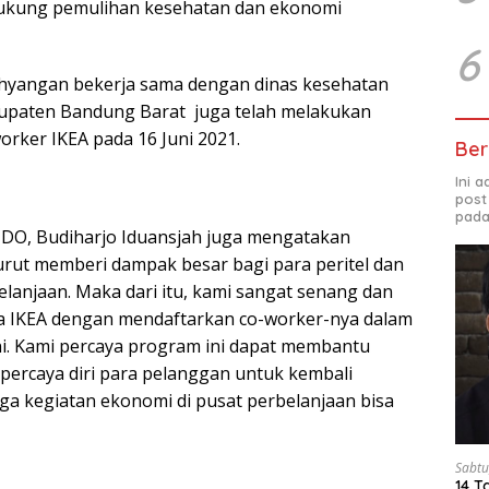
ukung pemulihan kesehatan dan ekonomi
6
ahyangan bekerja sama dengan dinas kesehatan
upaten Bandung Barat juga telah melakukan
orker IKEA pada 16 Juni 2021.
Ber
Ini 
post
pada
O, Budiharjo Iduansjah juga mengatakan
urut memberi dampak besar bagi para peritel dan
lanjaan. Maka dari itu, kami sangat senang dan
a IKEA dengan mendaftarkan co-worker-nya dalam
ni. Kami percaya program ini dapat membantu
ercaya diri para pelanggan untuk kembali
gga kegiatan ekonomi di pusat perbelanjaan bisa
Sabtu
14 T