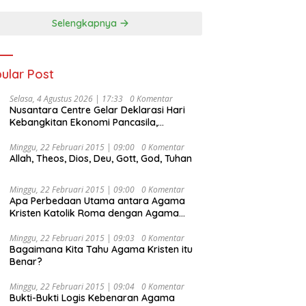
Selengkapnya
ular Post
Selasa, 4 Agustus 2026 | 17:33
0 Komentar
Nusantara Centre Gelar Deklarasi Hari
Kebangkitan Ekonomi Pancasila,
Peluncuran Buku Soemitro
Djojohadikusumo Anti Penjajahan
Minggu, 22 Februari 2015 | 09:00
0 Komentar
Allah, Theos, Dios, Deu, Gott, God, Tuhan
(Pergolakan Ekonomi Politik Indonesia) &
Simposium Nasional “Urgensi Undang-
Undang Perekonomian Nasional dan
Minggu, 22 Februari 2015 | 09:00
0 Komentar
Kesejahteraan Sosial dalam Menata
Apa Perbedaan Utama antara Agama
Bangsa Menuju Indonesia Emas 2045”,
Kristen Katolik Roma dengan Agama
Kristen Protestan?
Minggu, 22 Februari 2015 | 09:03
0 Komentar
Bagaimana Kita Tahu Agama Kristen itu
Benar?
Minggu, 22 Februari 2015 | 09:04
0 Komentar
Bukti-Bukti Logis Kebenaran Agama