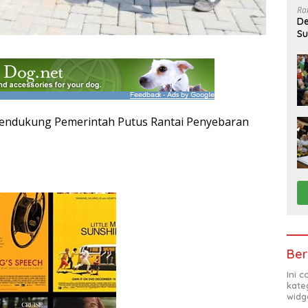
Ra
De
Su
Sa
endukung Pemerintah Putus Rantai Penyebaran
Ber
Ini 
kate
widg