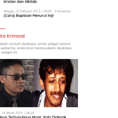
Kristen dan Alkitab
Minggu, 22 Februari 2015 | 09:05
0 Komentar
(Cara) Baptisan Menurut Injil
ita Kriminal
adalah contoh deskripsi untuk widget recent
 wpberita, anda bisa memasukkan deskripsi
 widget ini.
, 16 Maret 2019 | 08:28
ahun Terbunuhnya Munir, Polri Didesak