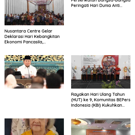
Peringati Hari Dunia Anti
Perdagangan Orang 2026
dengan Komitmen Baru
untuk Memberantas
Perdagangan Orang di Era
Nusantara Centre Gelar
Digital
Deklarasi Hari Kebangkitan
Ekonomi Pancasila,
Peluncuran Buku Soemitro
Djojohadikusumo Anti
Penjajahan (Pergolakan
Ekonomi Politik Indonesia) &
Simposium Nasional “Urgensi
Undang-Undang
Perekonomian Nasional dan
Kesejahteraan Sosial dalam
Menata Bangsa Menuju
Rayakan Hari Ulang Tahun
Indonesia Emas 2045”,
(HUT) ke 9, Komunitas BEPers
Indonesia (KBI) Kukuhkan
Pengurus Hasil Musyawarah
Nasional (Munas) Pertama,
Tema: “Penguatan dan
Pengembangan Organisasi
KBI yang Berbasis Riset di