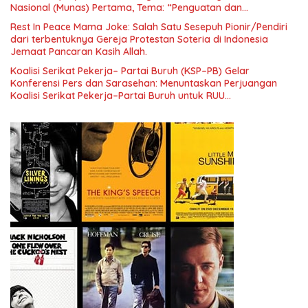
Nasional (Munas) Pertama, Tema: “Penguatan dan
Pengembangan Organisasi KBI yang Berbasis Riset di seluruh
Rest In Peace Mama Joke: Salah Satu Sesepuh Pionir/Pendiri
Indonesia dan Mancanegara”.
dari terbentuknya Gereja Protestan Soteria di Indonesia
Jemaat Pancaran Kasih Allah.
Koalisi Serikat Pekerja– Partai Buruh (KSP–PB) Gelar
Konferensi Pers dan Sarasehan: Menuntaskan Perjuangan
Koalisi Serikat Pekerja–Partai Buruh untuk RUU
Ketenagakerjaan Baru.