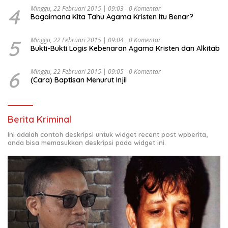
4
Minggu, 22 Februari 2015 | 09:03
0 Komentar
Bagaimana Kita Tahu Agama Kristen itu Benar?
5
Minggu, 22 Februari 2015 | 09:04
0 Komentar
Bukti-Bukti Logis Kebenaran Agama Kristen dan Alkitab
6
Minggu, 22 Februari 2015 | 09:05
0 Komentar
(Cara) Baptisan Menurut Injil
Berita Kriminal
Ini adalah contoh deskripsi untuk widget recent post wpberita,
anda bisa memasukkan deskripsi pada widget ini.