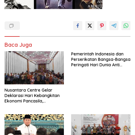
Baca Juga
Pemerintah Indonesia dan
Perserikatan Bangsa-Bangsa
Peringati Hari Dunia Anti
Perdagangan Orang 2026
dengan Komitmen Baru
untuk Memberantas
Perdagangan Orang di Era
Nusantara Centre Gelar
Digital
Deklarasi Hari Kebangkitan
Ekonomi Pancasila,
Peluncuran Buku Soemitro
Djojohadikusumo Anti
Penjajahan (Pergolakan
Ekonomi Politik Indonesia) &
Simposium Nasional “Urgensi
Undang-Undang