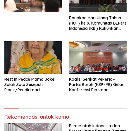
Perekonomian Nasional dan
Kesejahteraan Sosial dalam
Menata Bangsa Menuju
Rayakan Hari Ulang Tahun
Indonesia Emas 2045”,
(HUT) ke 9, Komunitas BEPers
Indonesia (KBI) Kukuhkan
Pengurus Hasil Musyawarah
Nasional (Munas) Pertama,
Tema: “Penguatan dan
Pengembangan Organisasi
KBI yang Berbasis Riset di
seluruh Indonesia dan
Mancanegara”.
Rest In Peace Mama Joke:
Koalisi Serikat Pekerja–
Salah Satu Sesepuh
Partai Buruh (KSP–PB) Gelar
Pionir/Pendiri dari
Konferensi Pers dan
terbentuknya Gereja
Sarasehan: Menuntaskan
Protestan Soteria di
Perjuangan Koalisi Serikat
Indonesia Jemaat Pancaran
Pekerja–Partai Buruh untuk
Kasih Allah.
RUU Ketenagakerjaan Baru.
Rekomendasi untuk kamu
Pemerintah Indonesia dan
Perserikatan Bangsa-Bangsa