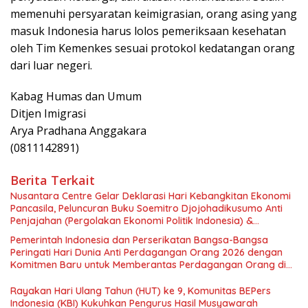
memenuhi persyaratan keimigrasian, orang asing yang
masuk Indonesia harus lolos pemeriksaan kesehatan
oleh Tim Kemenkes sesuai protokol kedatangan orang
dari luar negeri.
Kabag Humas dan Umum
Ditjen Imigrasi
Arya Pradhana Anggakara
(0811142891)
Berita Terkait
Nusantara Centre Gelar Deklarasi Hari Kebangkitan Ekonomi
Pancasila, Peluncuran Buku Soemitro Djojohadikusumo Anti
Penjajahan (Pergolakan Ekonomi Politik Indonesia) &
Simposium Nasional “Urgensi Undang-Undang Perekonomian
Pemerintah Indonesia dan Perserikatan Bangsa-Bangsa
Nasional dan Kesejahteraan Sosial dalam Menata Bangsa
Peringati Hari Dunia Anti Perdagangan Orang 2026 dengan
Menuju Indonesia Emas 2045”,
Komitmen Baru untuk Memberantas Perdagangan Orang di
Era Digital
Rayakan Hari Ulang Tahun (HUT) ke 9, Komunitas BEPers
Indonesia (KBI) Kukuhkan Pengurus Hasil Musyawarah