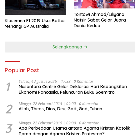
Tontowi Ahmad/Liliyana
Natsir Sabet Gelar Juara
Klasemen F1 2019 Usai Bottas
Dunia Kedua
Menangi GP Australia
Selengkapnya
Popular Post
1
Selasa, 4 Agustus 2026 | 17:33
0 Komentar
Nusantara Centre Gelar Deklarasi Hari Kebangkitan
Ekonomi Pancasila, Peluncuran Buku Soemitro
Djojohadikusumo Anti Penjajahan (Pergolakan
Ekonomi Politik Indonesia) & Simposium Nasional
2
Minggu, 22 Februari 2015 | 09:00
0 Komentar
Allah, Theos, Dios, Deu, Gott, God, Tuhan
“Urgensi Undang-Undang Perekonomian Nasional dan
Kesejahteraan Sosial dalam Menata Bangsa Menuju
Indonesia Emas 2045”,
3
Minggu, 22 Februari 2015 | 09:00
0 Komentar
Apa Perbedaan Utama antara Agama Kristen Katolik
Roma dengan Agama Kristen Protestan?