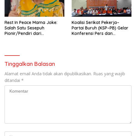
seluruh Indonesia dan
Mancanegara”.
Rest In Peace Mama Joke:
Koalisi Serikat Pekerja–
Salah Satu Sesepuh
Partai Buruh (KSP–PB) Gelar
Pionir/Pendiri dari
Konferensi Pers dan
terbentuknya Gereja
Sarasehan: Menuntaskan
Protestan Soteria di
Perjuangan Koalisi Serikat
Indonesia Jemaat Pancaran
Pekerja–Partai Buruh untuk
Kasih Allah.
RUU Ketenagakerjaan Baru.
Tinggalkan Balasan
Alamat email Anda tidak akan dipublikasikan.
Ruas yang wajib
ditandai
*