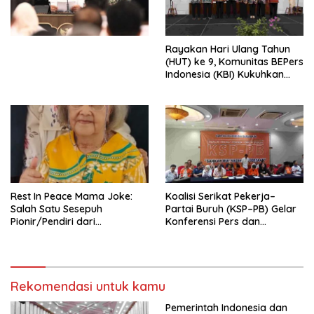
Undang-Undang
Perekonomian Nasional dan
Kesejahteraan Sosial dalam
Menata Bangsa Menuju
Rayakan Hari Ulang Tahun
Indonesia Emas 2045”,
(HUT) ke 9, Komunitas BEPers
Indonesia (KBI) Kukuhkan
Pengurus Hasil Musyawarah
Nasional (Munas) Pertama,
Tema: “Penguatan dan
Pengembangan Organisasi
KBI yang Berbasis Riset di
seluruh Indonesia dan
Mancanegara”.
Rest In Peace Mama Joke:
Koalisi Serikat Pekerja–
Salah Satu Sesepuh
Partai Buruh (KSP–PB) Gelar
Pionir/Pendiri dari
Konferensi Pers dan
terbentuknya Gereja
Sarasehan: Menuntaskan
Protestan Soteria di
Perjuangan Koalisi Serikat
Indonesia Jemaat Pancaran
Pekerja–Partai Buruh untuk
Kasih Allah.
RUU Ketenagakerjaan Baru.
Rekomendasi untuk kamu
Pemerintah Indonesia dan