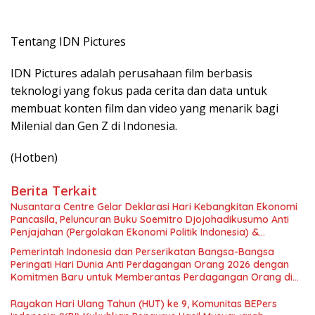
Tentang IDN Pictures
IDN Pictures adalah perusahaan film berbasis
teknologi yang fokus pada cerita dan data untuk
membuat konten film dan video yang menarik bagi
Milenial dan Gen Z di Indonesia.
(Hotben)
Berita Terkait
Nusantara Centre Gelar Deklarasi Hari Kebangkitan Ekonomi
Pancasila, Peluncuran Buku Soemitro Djojohadikusumo Anti
Penjajahan (Pergolakan Ekonomi Politik Indonesia) &
Simposium Nasional “Urgensi Undang-Undang Perekonomian
Pemerintah Indonesia dan Perserikatan Bangsa-Bangsa
Nasional dan Kesejahteraan Sosial dalam Menata Bangsa
Peringati Hari Dunia Anti Perdagangan Orang 2026 dengan
Menuju Indonesia Emas 2045”,
Komitmen Baru untuk Memberantas Perdagangan Orang di
Era Digital
Rayakan Hari Ulang Tahun (HUT) ke 9, Komunitas BEPers