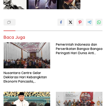
Baca Juga
Pemerintah Indonesia dan
Perserikatan Bangsa-Bangsa
Peringati Hari Dunia Anti
Perdagangan Orang 2026
dengan Komitmen Baru
untuk Memberantas
Perdagangan Orang di Era
Nusantara Centre Gelar
Digital
Deklarasi Hari Kebangkitan
Ekonomi Pancasila,
Peluncuran Buku Soemitro
Djojohadikusumo Anti
Penjajahan (Pergolakan
Ekonomi Politik Indonesia) &
Simposium Nasional “Urgensi