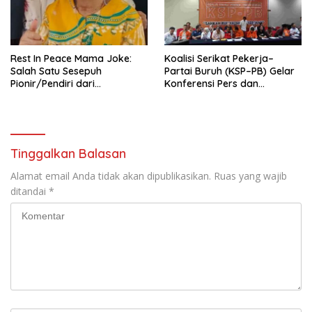
seluruh Indonesia dan
Mancanegara”.
Rest In Peace Mama Joke:
Koalisi Serikat Pekerja–
Salah Satu Sesepuh
Partai Buruh (KSP–PB) Gelar
Pionir/Pendiri dari
Konferensi Pers dan
terbentuknya Gereja
Sarasehan: Menuntaskan
Protestan Soteria di
Perjuangan Koalisi Serikat
Indonesia Jemaat Pancaran
Pekerja–Partai Buruh untuk
Kasih Allah.
RUU Ketenagakerjaan Baru.
Tinggalkan Balasan
Alamat email Anda tidak akan dipublikasikan.
Ruas yang wajib
ditandai
*