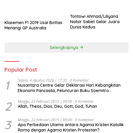
Tontowi Ahmad/Liliyana
Natsir Sabet Gelar Juara
Klasemen F1 2019 Usai Bottas
Dunia Kedua
Menangi GP Australia
Selengkapnya
Popular Post
1
Selasa, 4 Agustus 2026 | 17:33
0 Komentar
Nusantara Centre Gelar Deklarasi Hari Kebangkitan
Ekonomi Pancasila, Peluncuran Buku Soemitro
Djojohadikusumo Anti Penjajahan (Pergolakan
Ekonomi Politik Indonesia) & Simposium Nasional
2
Minggu, 22 Februari 2015 | 09:00
0 Komentar
Allah, Theos, Dios, Deu, Gott, God, Tuhan
“Urgensi Undang-Undang Perekonomian Nasional dan
Kesejahteraan Sosial dalam Menata Bangsa Menuju
Indonesia Emas 2045”,
3
Minggu, 22 Februari 2015 | 09:00
0 Komentar
Apa Perbedaan Utama antara Agama Kristen Katolik
Roma dengan Agama Kristen Protestan?