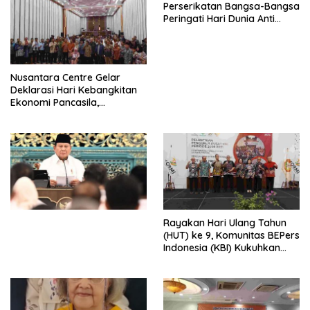
Perserikatan Bangsa-Bangsa
Peringati Hari Dunia Anti
Perdagangan Orang 2026
dengan Komitmen Baru
untuk Memberantas
Perdagangan Orang di Era
Nusantara Centre Gelar
Digital
Deklarasi Hari Kebangkitan
Ekonomi Pancasila,
Peluncuran Buku Soemitro
Djojohadikusumo Anti
Penjajahan (Pergolakan
Ekonomi Politik Indonesia) &
Simposium Nasional “Urgensi
Undang-Undang
Perekonomian Nasional dan
Kesejahteraan Sosial dalam
Menata Bangsa Menuju
Rayakan Hari Ulang Tahun
Indonesia Emas 2045”,
(HUT) ke 9, Komunitas BEPers
Indonesia (KBI) Kukuhkan
Pengurus Hasil Musyawarah
Nasional (Munas) Pertama,
Tema: “Penguatan dan
Pengembangan Organisasi
KBI yang Berbasis Riset di