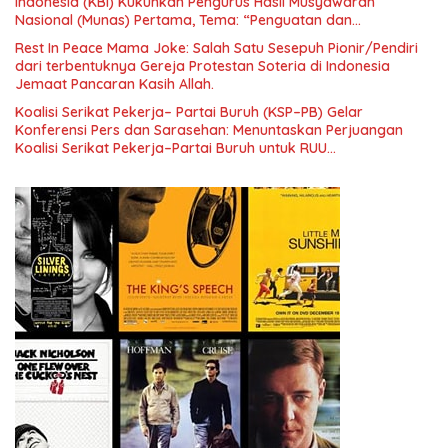
Indonesia (KBI) Kukuhkan Pengurus Hasil Musyawarah
Nasional (Munas) Pertama, Tema: “Penguatan dan
Pengembangan Organisasi KBI yang Berbasis Riset di seluruh
Rest In Peace Mama Joke: Salah Satu Sesepuh Pionir/Pendiri
Indonesia dan Mancanegara”.
dari terbentuknya Gereja Protestan Soteria di Indonesia
Jemaat Pancaran Kasih Allah.
Koalisi Serikat Pekerja– Partai Buruh (KSP–PB) Gelar
Konferensi Pers dan Sarasehan: Menuntaskan Perjuangan
Koalisi Serikat Pekerja–Partai Buruh untuk RUU
Ketenagakerjaan Baru.