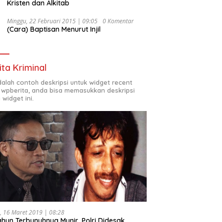
Kristen dan Alkitab
Minggu, 22 Februari 2015 | 09:05
0 Komentar
(Cara) Baptisan Menurut Injil
ita Kriminal
adalah contoh deskripsi untuk widget recent
 wpberita, anda bisa memasukkan deskripsi
 widget ini.
, 16 Maret 2019 | 08:28
ahun Terbunuhnya Munir, Polri Didesak