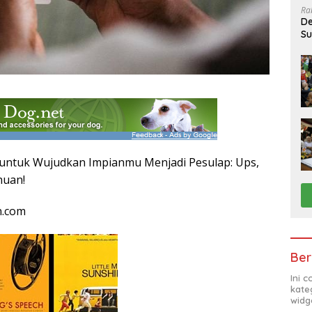
Ra
De
Su
Sa
 untuk Wujudkan Impianmu Menjadi Pesulap: Ups,
huan!
n.com
Ber
Ini 
kate
widg