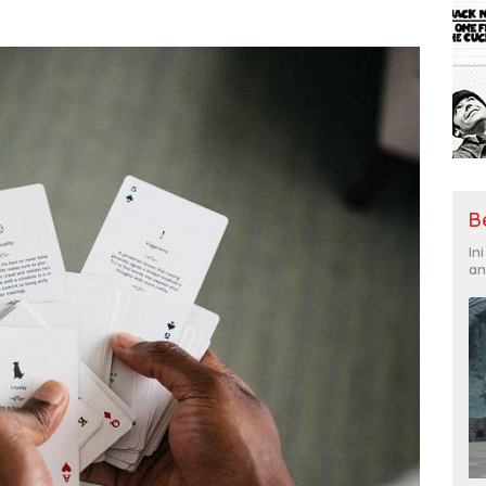
B
In
an