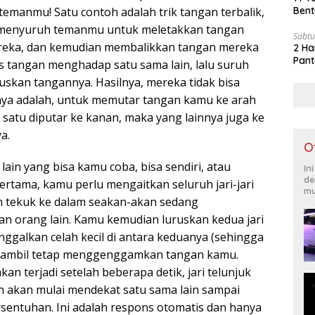
temanmu! Satu contoh adalah trik tangan terbalik,
Bent
 menyuruh temanmu untuk meletakkan tangan
Sabtu
reka, dan kemudian membalikkan tangan mereka
2 Ha
Pant
s tangan menghadap satu sama lain, lalu suruh
skan tangannya. Hasilnya, mereka tidak bisa
nya adalah, untuk memutar tangan kamu ke arah
 satu diputar ke kanan, maka yang lainnya juga ke
a.
O
lain yang bisa kamu coba, bisa sendiri, atau
In
de
ertama, kamu perlu mengaitkan seluruh jari-jari
mu
 tekuk ke dalam seakan-akan sedang
 orang lain. Kamu kemudian luruskan kedua jari
nggalkan celah kecil di antara keduanya (sehingga
 sambil tetap menggenggamkan tangan kamu.
kan terjadi setelah beberapa detik, jari telunjuk
 akan mulai mendekat satu sama lain sampai
sentuhan. Ini adalah respons otomatis dan hanya