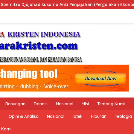
n (Pergolakan Ekonomi Politik Indonesia) & Simposium Nasiona
Renungan
Donasi
Nasional
Misi
Tentang Kami
n
Opini & Analisa
Nasional
Iptek
Hiburan
Teologia
 Kami