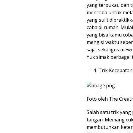
yang terpukau dan t
mencoba untuk melak
yang sulit dipraktik
coba di rumah. Mulai 
yang bisa kamu coba
mengisi waktu seper
saja, sekaligus mew
Yuk simak berbagai t
Trik Kecepata
Foto oleh The Creat
Salah satu trik yang
tangan. Memang cuku
membutuhkan keteram