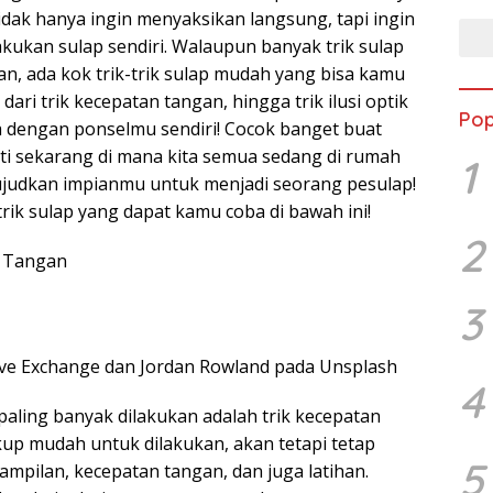
idak hanya ingin menyaksikan langsung, tapi ingin
ukan sulap sendiri. Walaupun banyak trik sulap
kan, ada kok trik-trik sulap mudah yang bisa kamu
dari trik kecepatan tangan, hingga trik ilusi optik
Pop
 dengan ponselmu sendiri! Cocok banget buat
ti sekarang di mana kita semua sedang di rumah
1
ujudkan impianmu untuk menjadi seorang pesulap!
rik sulap yang dapat kamu coba di bawah ini!
2
n Tangan
3
ive Exchange dan Jordan Rowland pada Unsplash
4
 paling banyak dilakukan adalah trik kecepatan
p mudah untuk dilakukan, akan tetapi tetap
5
pilan, kecepatan tangan, dan juga latihan.