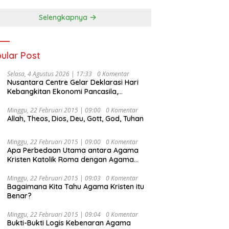
Selengkapnya
ular Post
Selasa, 4 Agustus 2026 | 17:33
0 Komentar
Nusantara Centre Gelar Deklarasi Hari
Kebangkitan Ekonomi Pancasila,
Peluncuran Buku Soemitro
Djojohadikusumo Anti Penjajahan
Minggu, 22 Februari 2015 | 09:00
0 Komentar
Allah, Theos, Dios, Deu, Gott, God, Tuhan
(Pergolakan Ekonomi Politik Indonesia) &
Simposium Nasional “Urgensi Undang-
Undang Perekonomian Nasional dan
Minggu, 22 Februari 2015 | 09:00
0 Komentar
Kesejahteraan Sosial dalam Menata
Apa Perbedaan Utama antara Agama
Bangsa Menuju Indonesia Emas 2045”,
Kristen Katolik Roma dengan Agama
Kristen Protestan?
Minggu, 22 Februari 2015 | 09:03
0 Komentar
Bagaimana Kita Tahu Agama Kristen itu
Benar?
Minggu, 22 Februari 2015 | 09:04
0 Komentar
Bukti-Bukti Logis Kebenaran Agama