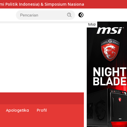
l “Urgensi Undang-Undang Perekonomian Nasional dan Kesejaht
tutup
Apologetika
Profil