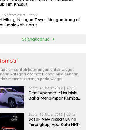
uk Tim Khusus
, 16 Maret 2019 | 08:22
ri Hilang, Nelayan Tewas Mengambang di
ai Cipalawah Garut
Selengkapnya
tomotif
i adalah contoh keterangan untuk widget
ngan kategori otomotif, anda bisa dengan
dah memasukkannya pada widget.
Sabtu, 16 Maret 2019 | 10:53
Demi Xpander, Mitsubishi
Bakal Mengimpor Kembali
Pajero Sport
Sabtu, 16 Maret 2019 | 09:43
Sosok New Nissan Livina
Terungkap, Apa Kata NMI?