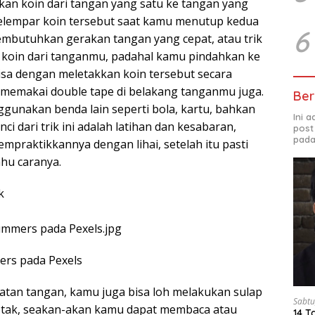
an koin dari tangan yang satu ke tangan yang
melempar koin tersebut saat kamu menutup kedua
6
embutuhkan gerakan tangan yang cepat, atau trik
 koin dari tanganmu, padahal kamu pindahkan ke
u bisa dengan meletakkan koin tersebut secara
memakai double tape di belakang tanganmu juga.
Ber
gunakan benda lain seperti bola, kartu, bahkan
Ini 
nci dari trik ini adalah latihan dan kesabaran,
post
pada
mpraktikkannya dengan lihai, setelah itu pasti
ahu caranya.
k
ers pada Pexels
epatan tangan, kamu juga bisa loh melakukan sulap
Sabtu
tak, seakan-akan kamu dapat membaca atau
14 T