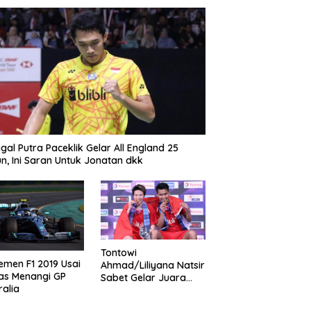
gal Putra Paceklik Gelar All England 25
n, Ini Saran Untuk Jonatan dkk
Tontowi
emen F1 2019 Usai
Ahmad/Liliyana Natsir
as Menangi GP
Sabet Gelar Juara
ralia
Dunia Kedua