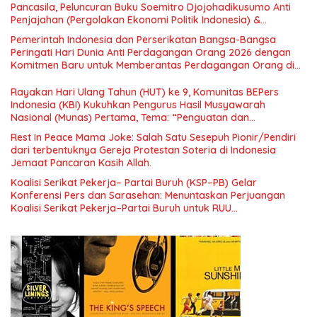
Pancasila, Peluncuran Buku Soemitro Djojohadikusumo Anti
Penjajahan (Pergolakan Ekonomi Politik Indonesia) &
Simposium Nasional “Urgensi Undang-Undang Perekonomian
Pemerintah Indonesia dan Perserikatan Bangsa-Bangsa
Nasional dan Kesejahteraan Sosial dalam Menata Bangsa
Peringati Hari Dunia Anti Perdagangan Orang 2026 dengan
Menuju Indonesia Emas 2045”,
Komitmen Baru untuk Memberantas Perdagangan Orang di
Era Digital
Rayakan Hari Ulang Tahun (HUT) ke 9, Komunitas BEPers
Indonesia (KBI) Kukuhkan Pengurus Hasil Musyawarah
Nasional (Munas) Pertama, Tema: “Penguatan dan
Pengembangan Organisasi KBI yang Berbasis Riset di seluruh
Rest In Peace Mama Joke: Salah Satu Sesepuh Pionir/Pendiri
Indonesia dan Mancanegara”.
dari terbentuknya Gereja Protestan Soteria di Indonesia
Jemaat Pancaran Kasih Allah.
Koalisi Serikat Pekerja– Partai Buruh (KSP–PB) Gelar
Konferensi Pers dan Sarasehan: Menuntaskan Perjuangan
Koalisi Serikat Pekerja–Partai Buruh untuk RUU
Ketenagakerjaan Baru.