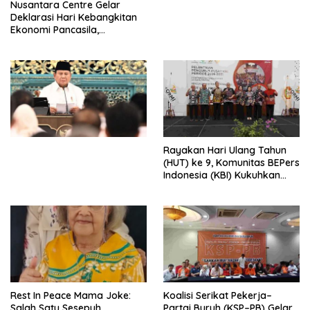
Nusantara Centre Gelar
Digital
Deklarasi Hari Kebangkitan
Ekonomi Pancasila,
Peluncuran Buku Soemitro
Djojohadikusumo Anti
Penjajahan (Pergolakan
Ekonomi Politik Indonesia) &
Simposium Nasional “Urgensi
Undang-Undang
Perekonomian Nasional dan
Kesejahteraan Sosial dalam
Menata Bangsa Menuju
Rayakan Hari Ulang Tahun
Indonesia Emas 2045”,
(HUT) ke 9, Komunitas BEPers
Indonesia (KBI) Kukuhkan
Pengurus Hasil Musyawarah
Nasional (Munas) Pertama,
Tema: “Penguatan dan
Pengembangan Organisasi
KBI yang Berbasis Riset di
seluruh Indonesia dan
Mancanegara”.
Rest In Peace Mama Joke:
Koalisi Serikat Pekerja–
Salah Satu Sesepuh
Partai Buruh (KSP–PB) Gelar