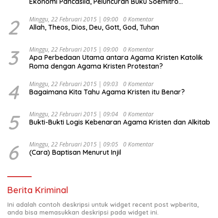
Ekonomi Pancasila, Peluncuran Buku Soemitro
Djojohadikusumo Anti Penjajahan (Pergolakan
Ekonomi Politik Indonesia) & Simposium Nasional
2
Minggu, 22 Februari 2015 | 09:00
0 Komentar
Allah, Theos, Dios, Deu, Gott, God, Tuhan
“Urgensi Undang-Undang Perekonomian Nasional dan
Kesejahteraan Sosial dalam Menata Bangsa Menuju
Indonesia Emas 2045”,
3
Minggu, 22 Februari 2015 | 09:00
0 Komentar
Apa Perbedaan Utama antara Agama Kristen Katolik
Roma dengan Agama Kristen Protestan?
4
Minggu, 22 Februari 2015 | 09:03
0 Komentar
Bagaimana Kita Tahu Agama Kristen itu Benar?
5
Minggu, 22 Februari 2015 | 09:04
0 Komentar
Bukti-Bukti Logis Kebenaran Agama Kristen dan Alkitab
6
Minggu, 22 Februari 2015 | 09:05
0 Komentar
(Cara) Baptisan Menurut Injil
Berita Kriminal
Ini adalah contoh deskripsi untuk widget recent post wpberita,
anda bisa memasukkan deskripsi pada widget ini.