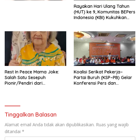
Menata Bangsa Menuju
Rayakan Hari Ulang Tahun
Indonesia Emas 2045”,
(HUT) ke 9, Komunitas BEPers
Indonesia (KBI) Kukuhkan
Pengurus Hasil Musyawarah
Nasional (Munas) Pertama,
Tema: “Penguatan dan
Pengembangan Organisasi
KBI yang Berbasis Riset di
seluruh Indonesia dan
Mancanegara”.
Rest In Peace Mama Joke:
Koalisi Serikat Pekerja–
Salah Satu Sesepuh
Partai Buruh (KSP–PB) Gelar
Pionir/Pendiri dari
Konferensi Pers dan
terbentuknya Gereja
Sarasehan: Menuntaskan
Protestan Soteria di
Perjuangan Koalisi Serikat
Indonesia Jemaat Pancaran
Pekerja–Partai Buruh untuk
Kasih Allah.
RUU Ketenagakerjaan Baru.
Tinggalkan Balasan
Alamat email Anda tidak akan dipublikasikan.
Ruas yang wajib
ditandai
*