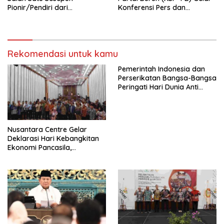
Pionir/Pendiri dari
Konferensi Pers dan
terbentuknya Gereja
Sarasehan: Menuntaskan
Protestan Soteria di
Perjuangan Koalisi Serikat
Indonesia Jemaat Pancaran
Pekerja–Partai Buruh untuk
Kasih Allah.
RUU Ketenagakerjaan Baru.
Rekomendasi untuk kamu
Pemerintah Indonesia dan
Perserikatan Bangsa-Bangsa
Peringati Hari Dunia Anti
Perdagangan Orang 2026
dengan Komitmen Baru
untuk Memberantas
Perdagangan Orang di Era
Nusantara Centre Gelar
Digital
Deklarasi Hari Kebangkitan
Ekonomi Pancasila,
Peluncuran Buku Soemitro
Djojohadikusumo Anti
Penjajahan (Pergolakan
Ekonomi Politik Indonesia) &
Simposium Nasional “Urgensi
Undang-Undang
Perekonomian Nasional dan
Kesejahteraan Sosial dalam