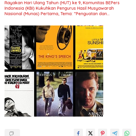
Rayakan Hari Ulang Tahun (HUT) ke 9, Komunitas BEPers
Indonesia (KBI) Kukuhkan Pengurus Hasil Musyawarah
Nasional (Munas) Pertama, Tema: “Penguatan dan
Pengembangan Organisasi KBI yang Berbasis Riset di seluruh
Indonesia dan Mancanegara”.