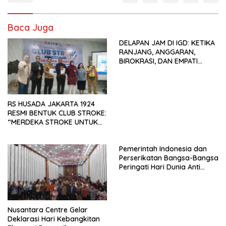
Baca Juga
DELAPAN JAM DI IGD: KETIKA
RANJANG, ANGGARAN,
BIROKRASI, DAN EMPATI
SAMA-SAMA MENIPIS
RS HUSADA JAKARTA 1924
RESMI BENTUK CLUB STROKE:
“MERDEKA STROKE UNTUK
HIDUP LEBIH BERMAKNA”
Pemerintah Indonesia dan
Perserikatan Bangsa-Bangsa
Peringati Hari Dunia Anti
Perdagangan Orang 2026
dengan Komitmen Baru
untuk Memberantas
Perdagangan Orang di Era
Nusantara Centre Gelar
Digital
Deklarasi Hari Kebangkitan