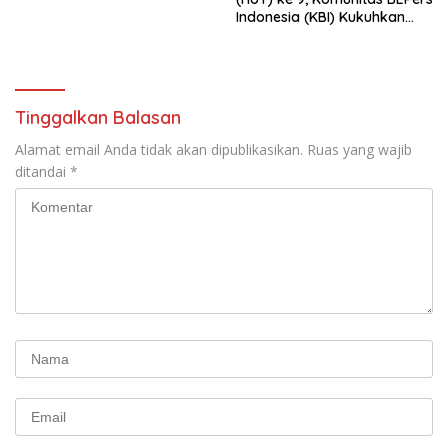
Indonesia (KBI) Kukuhkan
Pengurus Hasil Musyawarah
Nasional (Munas) Pertama,
Tema: “Penguatan dan
Pengembangan Organisasi
KBI yang Berbasis Riset di
Tinggalkan Balasan
seluruh Indonesia dan
Mancanegara”.
Alamat email Anda tidak akan dipublikasikan.
Ruas yang wajib
ditandai
*