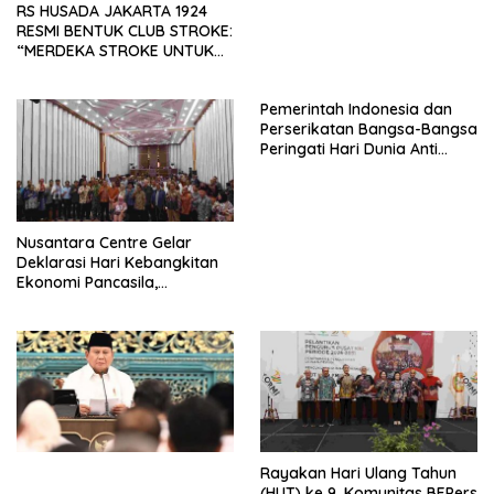
RS HUSADA JAKARTA 1924
RESMI BENTUK CLUB STROKE:
“MERDEKA STROKE UNTUK
HIDUP LEBIH BERMAKNA”
Pemerintah Indonesia dan
Perserikatan Bangsa-Bangsa
Peringati Hari Dunia Anti
Perdagangan Orang 2026
dengan Komitmen Baru
untuk Memberantas
Perdagangan Orang di Era
Nusantara Centre Gelar
Digital
Deklarasi Hari Kebangkitan
Ekonomi Pancasila,
Peluncuran Buku Soemitro
Djojohadikusumo Anti
Penjajahan (Pergolakan
Ekonomi Politik Indonesia) &
Simposium Nasional “Urgensi
Undang-Undang
Perekonomian Nasional dan
Kesejahteraan Sosial dalam
Menata Bangsa Menuju
Rayakan Hari Ulang Tahun
Indonesia Emas 2045”,
(HUT) ke 9, Komunitas BEPers