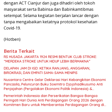
dengan ACT Cianjur dan juga dihadiri oleh tokoh
masyarakat serta Babinsa dan Babinkamtibmas
setempat. Selama kegiatan berjalan lancar dengan
tanpa mengabaikan ketatnya protokol kesehatan
Covid-19.
(Hotben)
Berita Terkait
RS HUSADA JAKARTA 1924 RESMI BENTUK CLUB STROKE:
“MERDEKA STROKE UNTUK HIDUP LEBIH BERMAKNA”
DELAPAN JAM DI IGD: KETIKA RANJANG, ANGGARAN,
BIROKRASI, DAN EMPATI SAMA-SAMA MENIPIS
Nusantara Centre Gelar Deklarasi Hari Kebangkitan Ekonomi
Pancasila, Peluncuran Buku Soemitro Djojohadikusumo Anti
Penjajahan (Pergolakan Ekonomi Politik Indonesia) &
Simposium Nasional “Urgensi Undang-Undang Perekonomian
Pemerintah Indonesia dan Perserikatan Bangsa-Bangsa
Nasional dan Kesejahteraan Sosial dalam Menata Bangsa
Peringati Hari Dunia Anti Perdagangan Orang 2026 dengan
Menuju Indonesia Emas 2045”,
Komitmen Baru untuk Memberantas Perdagangan Orang di
Era Digital