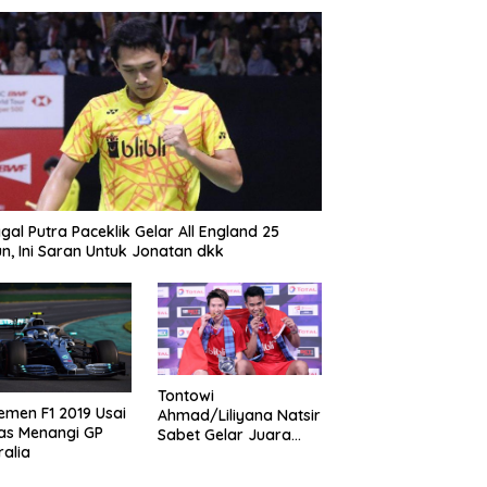
gal Putra Paceklik Gelar All England 25
n, Ini Saran Untuk Jonatan dkk
Tontowi
emen F1 2019 Usai
Ahmad/Liliyana Natsir
as Menangi GP
Sabet Gelar Juara
ralia
Dunia Kedua