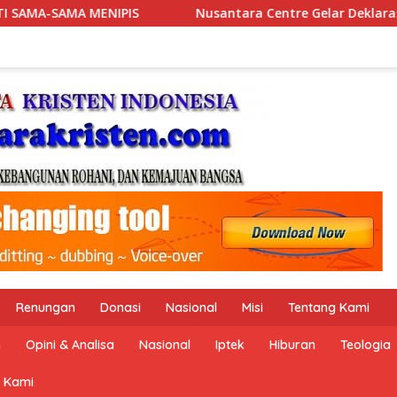
santara Centre Gelar Deklarasi Hari Kebangkitan Ekonomi Pan
Renungan
Donasi
Nasional
Misi
Tentang Kami
n
Opini & Analisa
Nasional
Iptek
Hiburan
Teologia
 Kami