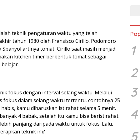
lah teknik pengaturan waktu yang telah
Pop
khir tahun 1980 oleh Fransisco Cirillo. Podomoro
1
 Spanyol artinya tomat, Cirillo saat masih menjadi
kan kitchen timer berbentuk tomat sebagai
belajar.
2
3
knik fokus dengan interval selang waktu. Melalui
us fokus dalam selang waktu tertentu, contohnya 25
 habis, kamu diharuskan istirahat selama 5 menit.
4
ebanyak 4 babak, setelah itu kamu bisa beristirahat
k lebih panjang daripada waktu untuk fokus. Lalu,
rapkan teknik ini?
5