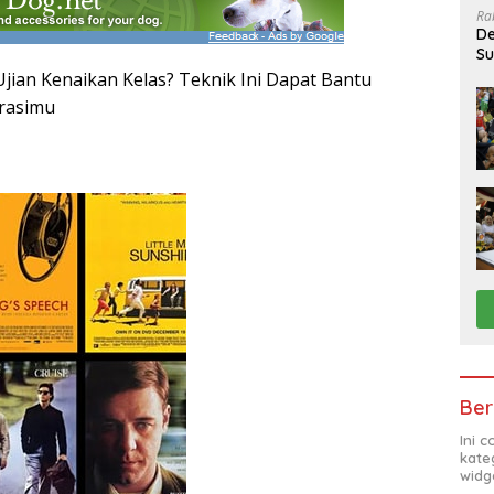
Ra
De
Su
Sa
Ujian Kenaikan Kelas? Teknik Ini Dapat Bantu
rasimu
Ber
Ini 
kate
widg