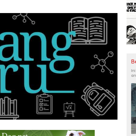
B
In
an