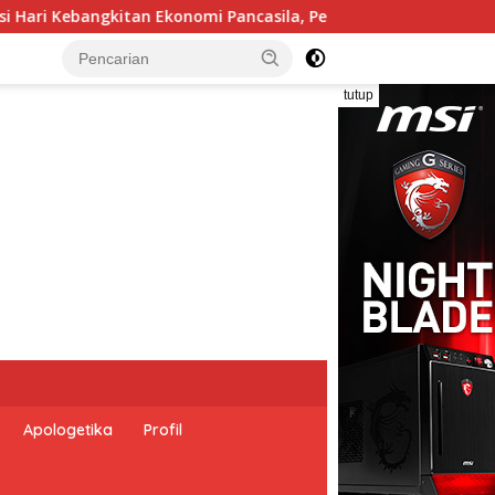
casila, Peluncuran Buku Soemitro Djojohadikusumo Anti Penjaj
tutup
Apologetika
Profil