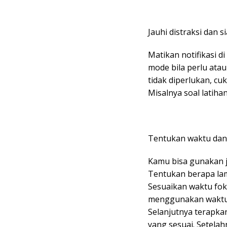
Jauhi distraksi dan s
Matikan notifikasi d
mode bila perlu ata
tidak diperlukan, cu
Misalnya soal latiha
Tentukan waktu dan 
Kamu bisa gunakan j
Tentukan berapa lam
Sesuaikan waktu foku
menggunakan waktu 2
Selanjutnya terapka
yang sesuai. Setela