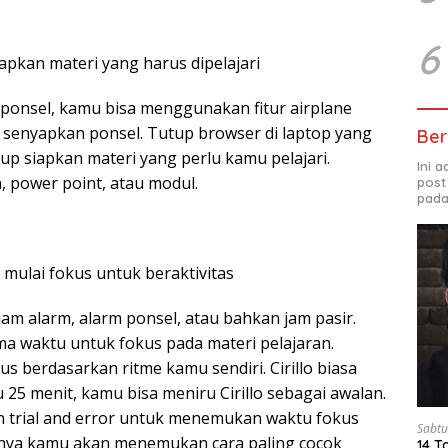
6
iapkan materi yang harus dipelajari
i ponsel, kamu bisa menggunakan fitur airplane
u senyapkan ponsel. Tutup browser di laptop yang
Ber
kup siapkan materi yang perlu kamu pelajari.
Ini 
n, power point, atau modul.
post
pada
mulai fokus untuk beraktivitas
am alarm, alarm ponsel, atau bahkan jam pasir.
a waktu untuk fokus pada materi pelajaran.
s berdasarkan ritme kamu sendiri. Cirillo biasa
5 menit, kamu bisa meniru Cirillo sebagai awalan.
n trial and error untuk menemukan waktu fokus
Sabtu
hnya kamu akan menemukan cara paling cocok
14 T