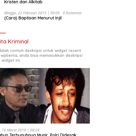
Kristen dan Alkitab
Minggu, 22 Februari 2015 | 09:05
0 Komentar
(Cara) Baptisan Menurut Injil
ita Kriminal
adalah contoh deskripsi untuk widget recent
 wpberita, anda bisa memasukkan deskripsi
 widget ini.
, 16 Maret 2019 | 08:28
ahun Terbunuhnya Munir, Polri Didesak