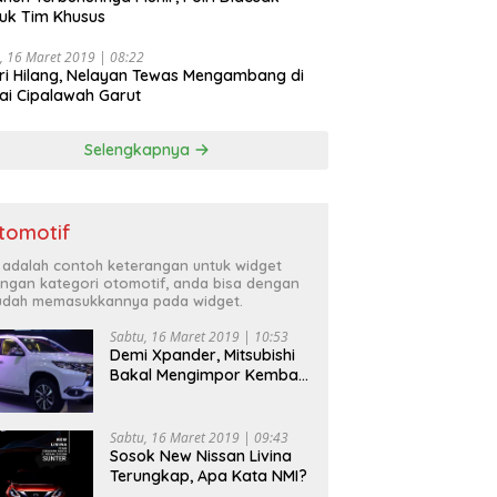
uk Tim Khusus
, 16 Maret 2019 | 08:22
ri Hilang, Nelayan Tewas Mengambang di
ai Cipalawah Garut
Selengkapnya
tomotif
i adalah contoh keterangan untuk widget
ngan kategori otomotif, anda bisa dengan
dah memasukkannya pada widget.
Sabtu, 16 Maret 2019 | 10:53
Demi Xpander, Mitsubishi
Bakal Mengimpor Kembali
Pajero Sport
Sabtu, 16 Maret 2019 | 09:43
Sosok New Nissan Livina
Terungkap, Apa Kata NMI?