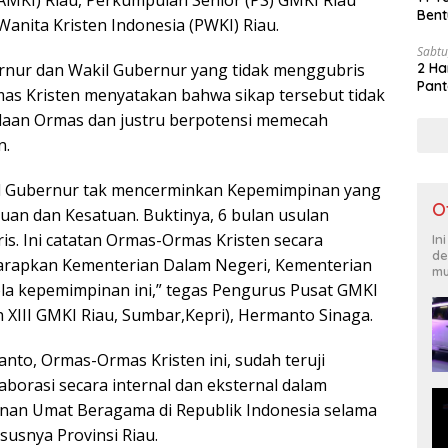
GAMKI) Riau, Perkumpulan Senior (PS) GMKI Riau
Bent
anita Kristen Indonesia (PWKI) Riau.
Sabtu
2 Ha
rnur dan Wakil Gubernur yang tidak menggubris
Pant
mas Kristen menyatakan bahwa sikap tersebut tidak
aan Ormas dan justru berpotensi memecah
n.
l Gubernur tak mencerminkan Kepemimpinan yang
O
tuan dan Kesatuan. Buktinya, 6 bulan usulan
ris. Ini catatan Ormas-Ormas Kristen secara
In
de
harapkan Kementerian Dalam Negeri, Kementerian
mu
la kepemimpinan ini,” tegas Pengurus Pusat GMKI
 XIII GMKI Riau, Sumbar,Kepri), Hermanto Sinaga.
nto, Ormas-Ormas Kristen ini, sudah teruji
borasi secara internal dan eksternal dalam
an Umat Beragama di Republik Indonesia selama
susnya Provinsi Riau.