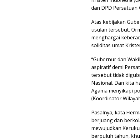
Kristen Indonesia (
dan DPD Persatuan W
Atas kebijakan Gube
usulan tersebut, Or
menghargai keberad
soliditas umat Kriste
“Gubernur dan Waki
aspiratif demi Persa
tersebut tidak digub
Nasional. Dan kita 
Agama menyikapi po
(Koordinator Wilayah
Pasalnya, kata Herma
berjuang dan berkola
mewujudkan Kerukun
berpuluh tahun, khu