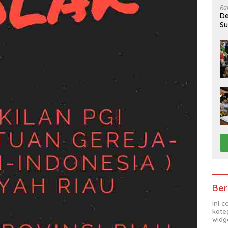
Ra
De
Su
Sa
Ber
Ini 
kate
widg