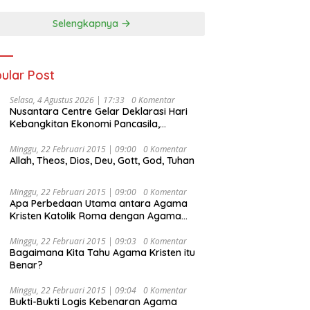
Selengkapnya
ular Post
Selasa, 4 Agustus 2026 | 17:33
0 Komentar
Nusantara Centre Gelar Deklarasi Hari
Kebangkitan Ekonomi Pancasila,
Peluncuran Buku Soemitro
Djojohadikusumo Anti Penjajahan
Minggu, 22 Februari 2015 | 09:00
0 Komentar
Allah, Theos, Dios, Deu, Gott, God, Tuhan
(Pergolakan Ekonomi Politik Indonesia) &
Simposium Nasional “Urgensi Undang-
Undang Perekonomian Nasional dan
Minggu, 22 Februari 2015 | 09:00
0 Komentar
Kesejahteraan Sosial dalam Menata
Apa Perbedaan Utama antara Agama
Bangsa Menuju Indonesia Emas 2045”,
Kristen Katolik Roma dengan Agama
Kristen Protestan?
Minggu, 22 Februari 2015 | 09:03
0 Komentar
Bagaimana Kita Tahu Agama Kristen itu
Benar?
Minggu, 22 Februari 2015 | 09:04
0 Komentar
Bukti-Bukti Logis Kebenaran Agama