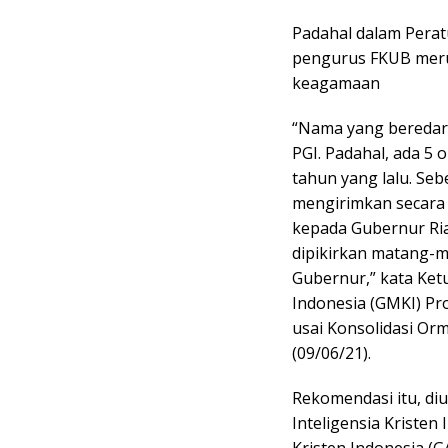
Padahal dalam Perat
pengurus FKUB meru
keagamaan
“Nama yang beredar h
PGI. Padahal, ada 5 
tahun yang lalu. Seb
mengirimkan secara 
kepada Gubernur Ri
dipikirkan matang-
Gubernur,” kata Ke
Indonesia (GMKI) Pr
usai Konsolidasi Orm
(09/06/21).
Rekomendasi itu, di
Inteligensia Kriste