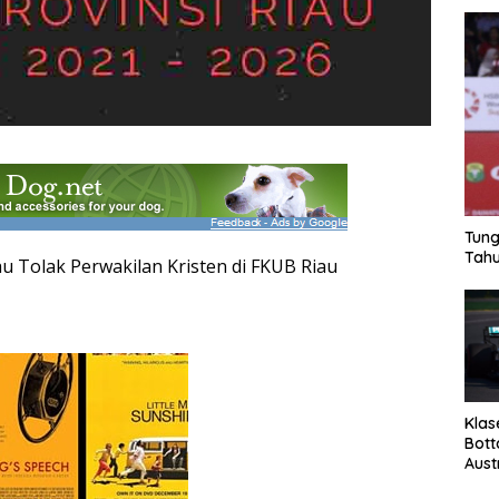
Tung
Tahu
u Tolak Perwakilan Kristen di FKUB Riau
Klas
Bott
Aust