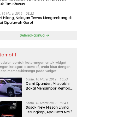
uk Tim Khusus
, 16 Maret 2019 | 08:22
ri Hilang, Nelayan Tewas Mengambang di
ai Cipalawah Garut
Selengkapnya
tomotif
i adalah contoh keterangan untuk widget
ngan kategori otomotif, anda bisa dengan
dah memasukkannya pada widget.
Sabtu, 16 Maret 2019 | 10:53
Demi Xpander, Mitsubishi
Bakal Mengimpor Kembali
Pajero Sport
Sabtu, 16 Maret 2019 | 09:43
Sosok New Nissan Livina
Terungkap, Apa Kata NMI?