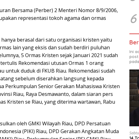
uran Bersama (Perber) 2 Menteri Nomor 8/9/2006,
6
pakan representasi tokoh agama dan ormas
anya berasal dari satu organisasi kristen yaitu
Ber
ormas lain yang eksis dan sudah berdiri puluhan
Ini 
elumnya, 5 Ormas Kristen sejak Januari 2021 sudah
post
pada
tertulis Rekomendasi utusan Ormas 1 orang
au untuk duduk di FKUB Riau. Rekomendasi sudah
matang sebelum diserahkan langsung kepada
tua Perkumpulan Senior Gerakan Mahasiswa Kristen
ovinsi Riau, Raya Desmawanto, dalam siaran pers
as Kristen se Riau, yang diterima wartawan, Rabu
usulkan oleh GMKI Wilayah Riau, DPD Persatuan
n Indonesia (PIKI) Riau, DPD Gerakan Angkatan Muda
Sabtu
14 T