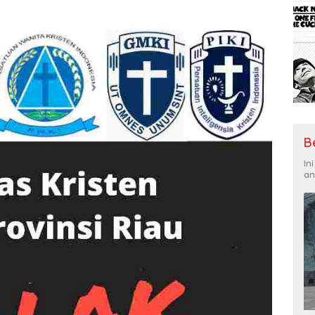
B
In
an