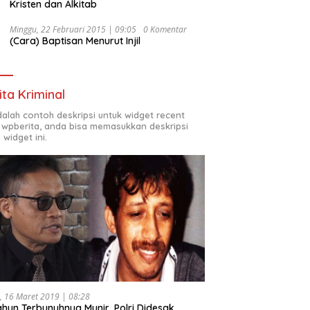
Kristen dan Alkitab
Minggu, 22 Februari 2015 | 09:05
0 Komentar
(Cara) Baptisan Menurut Injil
ita Kriminal
adalah contoh deskripsi untuk widget recent
 wpberita, anda bisa memasukkan deskripsi
 widget ini.
, 16 Maret 2019 | 08:28
ahun Terbunuhnya Munir, Polri Didesak