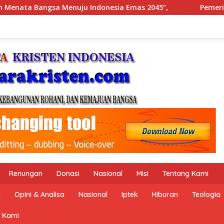
2045”,
Pemerintah Indonesia dan Perserikatan Bangsa
Renungan
Donasi
Nasional
Misi
Tentang Kami
n
Opini & Analisa
Nasional
Iptek
Hiburan
Teologia
 Kami