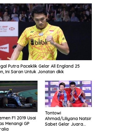
gal Putra Paceklik Gelar All England 25
n, Ini Saran Untuk Jonatan dkk
Tontowi
emen F1 2019 Usai
Ahmad/Liliyana Natsir
as Menangi GP
Sabet Gelar Juara
ralia
Dunia Kedua