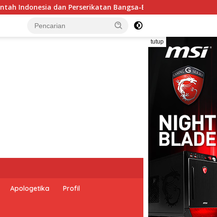
-Bangsa Peringati Hari Dunia Anti Perdagangan Orang 2026 de
tutup
Apologetika
Profil