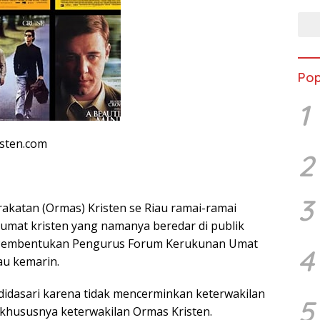
Pop
1
isten.com
2
3
akatan (Ormas) Kristen se Riau ramai-ramai
umat kristen yang namanya beredar di publik
t Pembentukan Pengurus Forum Kerukunan Umat
4
au kemarin.
didasari karena tidak mencerminkan keterwakilan
5
u khususnya keterwakilan Ormas Kristen.