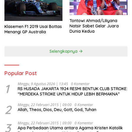
Tontowi Ahmad/Liliyana
Natsir Sabet Gelar Juara
Klasemen F1 2019 Usai Bottas
Dunia Kedua
Menangi GP Australia
Selengkapnya
Popular Post
1
Minggu, 9 Agustus 2026 | 13:45
0 Komentar
RS HUSADA JAKARTA 1924 RESMI BENTUK CLUB STROKE:
“MERDEKA STROKE UNTUK HIDUP LEBIH BERMAKNA”
2
Minggu, 22 Februari 2015 | 09:00
0 Komentar
Allah, Theos, Dios, Deu, Gott, God, Tuhan
3
Minggu, 22 Februari 2015 | 09:00
0 Komentar
Apa Perbedaan Utama antara Agama Kristen Katolik