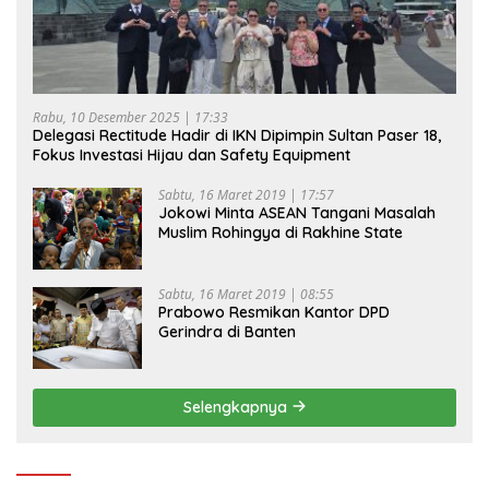
Rabu, 10 Desember 2025 | 17:33
Delegasi Rectitude Hadir di IKN Dipimpin Sultan Paser 18,
Fokus Investasi Hijau dan Safety Equipment
Sabtu, 16 Maret 2019 | 17:57
Jokowi Minta ASEAN Tangani Masalah
Muslim Rohingya di Rakhine State
Sabtu, 16 Maret 2019 | 08:55
Prabowo Resmikan Kantor DPD
Gerindra di Banten
Selengkapnya