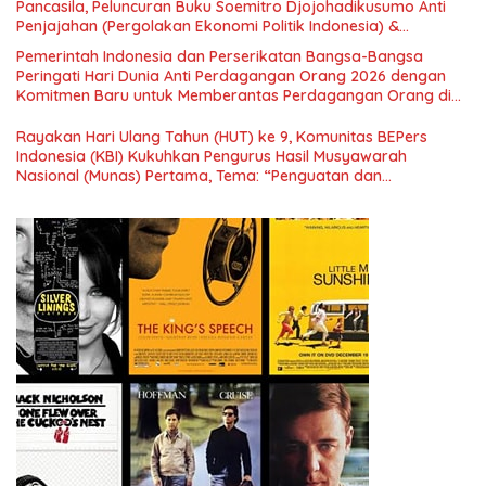
Pancasila, Peluncuran Buku Soemitro Djojohadikusumo Anti
Penjajahan (Pergolakan Ekonomi Politik Indonesia) &
Simposium Nasional “Urgensi Undang-Undang Perekonomian
Pemerintah Indonesia dan Perserikatan Bangsa-Bangsa
Nasional dan Kesejahteraan Sosial dalam Menata Bangsa
Peringati Hari Dunia Anti Perdagangan Orang 2026 dengan
Menuju Indonesia Emas 2045”,
Komitmen Baru untuk Memberantas Perdagangan Orang di
Era Digital
Rayakan Hari Ulang Tahun (HUT) ke 9, Komunitas BEPers
Indonesia (KBI) Kukuhkan Pengurus Hasil Musyawarah
Nasional (Munas) Pertama, Tema: “Penguatan dan
Pengembangan Organisasi KBI yang Berbasis Riset di seluruh
Indonesia dan Mancanegara”.