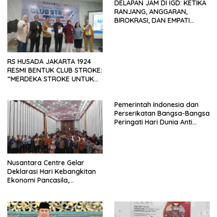
DELAPAN JAM DI IGD: KETIKA
Mancanegara”.
RANJANG, ANGGARAN,
BIROKRASI, DAN EMPATI
SAMA-SAMA MENIPIS
RS HUSADA JAKARTA 1924
RESMI BENTUK CLUB STROKE:
“MERDEKA STROKE UNTUK
HIDUP LEBIH BERMAKNA”
Pemerintah Indonesia dan
Perserikatan Bangsa-Bangsa
Peringati Hari Dunia Anti
Perdagangan Orang 2026
dengan Komitmen Baru
untuk Memberantas
Perdagangan Orang di Era
Nusantara Centre Gelar
Digital
Deklarasi Hari Kebangkitan
Ekonomi Pancasila,
Peluncuran Buku Soemitro
Djojohadikusumo Anti
Penjajahan (Pergolakan
Ekonomi Politik Indonesia) &