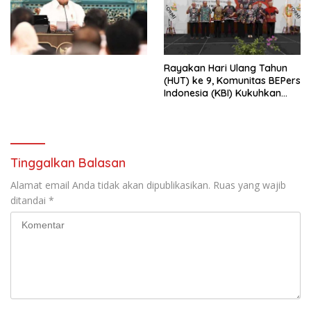
Simposium Nasional “Urgensi
Undang-Undang
Perekonomian Nasional dan
Kesejahteraan Sosial dalam
Menata Bangsa Menuju
Rayakan Hari Ulang Tahun
Indonesia Emas 2045”,
(HUT) ke 9, Komunitas BEPers
Indonesia (KBI) Kukuhkan
Pengurus Hasil Musyawarah
Nasional (Munas) Pertama,
Tema: “Penguatan dan
Pengembangan Organisasi
KBI yang Berbasis Riset di
Tinggalkan Balasan
seluruh Indonesia dan
Mancanegara”.
Alamat email Anda tidak akan dipublikasikan.
Ruas yang wajib
ditandai
*