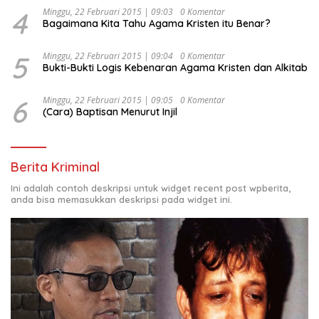
4
Minggu, 22 Februari 2015 | 09:03
0 Komentar
Bagaimana Kita Tahu Agama Kristen itu Benar?
5
Minggu, 22 Februari 2015 | 09:04
0 Komentar
Bukti-Bukti Logis Kebenaran Agama Kristen dan Alkitab
6
Minggu, 22 Februari 2015 | 09:05
0 Komentar
(Cara) Baptisan Menurut Injil
Berita Kriminal
Ini adalah contoh deskripsi untuk widget recent post wpberita,
anda bisa memasukkan deskripsi pada widget ini.