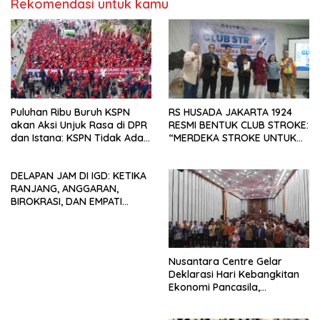
Rekomendasi untuk kamu
Puluhan Ribu Buruh KSPN
RS HUSADA JAKARTA 1924
akan Aksi Unjuk Rasa di DPR
RESMI BENTUK CLUB STROKE:
dan Istana: KSPN Tidak Ada
“MERDEKA STROKE UNTUK
Tendensi Kepentingan Politik
HIDUP LEBIH BERMAKNA”
dan Tidak Dikooptasi oleh
DELAPAN JAM DI IGD: KETIKA
Siapapun
RANJANG, ANGGARAN,
BIROKRASI, DAN EMPATI
SAMA-SAMA MENIPIS
Nusantara Centre Gelar
Deklarasi Hari Kebangkitan
Ekonomi Pancasila,
Peluncuran Buku Soemitro
Djojohadikusumo Anti