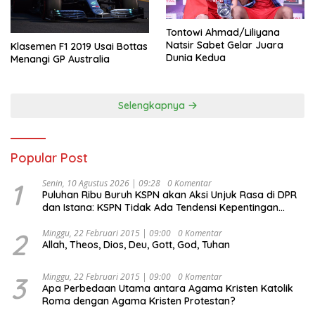
Tontowi Ahmad/Liliyana
Natsir Sabet Gelar Juara
Klasemen F1 2019 Usai Bottas
Dunia Kedua
Menangi GP Australia
Selengkapnya
Popular Post
1
Senin, 10 Agustus 2026 | 09:28
0 Komentar
Puluhan Ribu Buruh KSPN akan Aksi Unjuk Rasa di DPR
dan Istana: KSPN Tidak Ada Tendensi Kepentingan
Politik dan Tidak Dikooptasi oleh Siapapun
2
Minggu, 22 Februari 2015 | 09:00
0 Komentar
Allah, Theos, Dios, Deu, Gott, God, Tuhan
3
Minggu, 22 Februari 2015 | 09:00
0 Komentar
Apa Perbedaan Utama antara Agama Kristen Katolik
Roma dengan Agama Kristen Protestan?