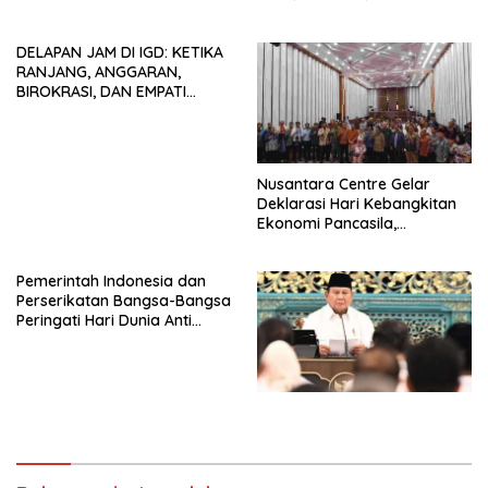
Tendensi Kepentingan Politik
HIDUP LEBIH BERMAKNA”
dan Tidak Dikooptasi oleh
DELAPAN JAM DI IGD: KETIKA
Siapapun
RANJANG, ANGGARAN,
BIROKRASI, DAN EMPATI
SAMA-SAMA MENIPIS
Nusantara Centre Gelar
Deklarasi Hari Kebangkitan
Ekonomi Pancasila,
Peluncuran Buku Soemitro
Djojohadikusumo Anti
Pemerintah Indonesia dan
Penjajahan (Pergolakan
Perserikatan Bangsa-Bangsa
Ekonomi Politik Indonesia) &
Peringati Hari Dunia Anti
Simposium Nasional “Urgensi
Perdagangan Orang 2026
Undang-Undang
dengan Komitmen Baru
Perekonomian Nasional dan
untuk Memberantas
Kesejahteraan Sosial dalam
Perdagangan Orang di Era
Menata Bangsa Menuju
Digital
Indonesia Emas 2045”,