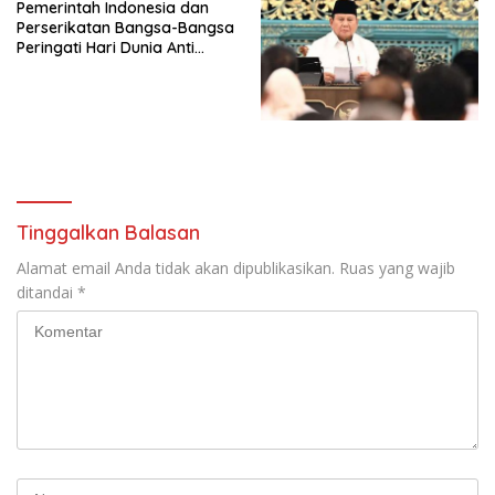
Pemerintah Indonesia dan
Penjajahan (Pergolakan
Perserikatan Bangsa-Bangsa
Ekonomi Politik Indonesia) &
Peringati Hari Dunia Anti
Simposium Nasional “Urgensi
Perdagangan Orang 2026
Undang-Undang
dengan Komitmen Baru
Perekonomian Nasional dan
untuk Memberantas
Kesejahteraan Sosial dalam
Perdagangan Orang di Era
Menata Bangsa Menuju
Digital
Indonesia Emas 2045”,
Tinggalkan Balasan
Alamat email Anda tidak akan dipublikasikan.
Ruas yang wajib
ditandai
*