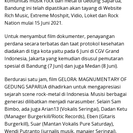
komunitas musik rock dan metal di Gedung Saparua,
Bandung ini telah dipastikan akan tayang di Website
Rich Music, Extreme Moshpit, Vidio, Loket dan Rock
Nation mulai 15 Juni 2021.
Untuk menyambut film dokumenter, penayangan
perdana secara terbatas dan taat protokol kesehatan
diadakan di tiga kota yaitu pada 6 Juni di CGV Grand
Indonesia, Jakarta yang kemudian disusul pemutaran
spesial di Bandung (7 Juni) dan juga Medan (8 Juni).
Berdurasi satu jam, film GELORA: MAGNUMENTARY OF
GEDUNG SAPARUA dihadirkan untuk mengapresiasi
sejarah scene rock-metal di Indonesia. Musisi berbagai
generasi dilibatkan menjadi narasumber. Selain Sam
Bimbo, ada juga Arian13 (Vokalis Seringai), Dadan Ketu
(Manager Burgerkill/Riotic Records), Eben (Gitaris
Burgerkill), Suar (Mantan Vokalis Pure Saturday),
Wendi Putranto (jurnalis musik, manajer Seringai),