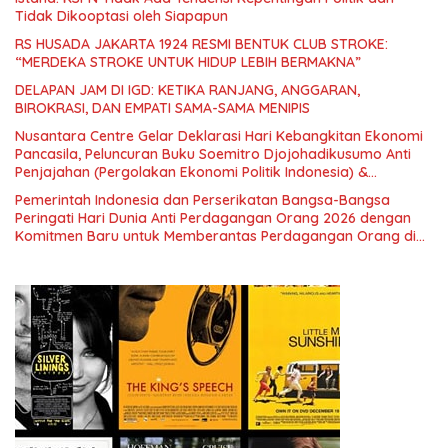
Tidak Dikooptasi oleh Siapapun
RS HUSADA JAKARTA 1924 RESMI BENTUK CLUB STROKE:
“MERDEKA STROKE UNTUK HIDUP LEBIH BERMAKNA”
DELAPAN JAM DI IGD: KETIKA RANJANG, ANGGARAN,
BIROKRASI, DAN EMPATI SAMA-SAMA MENIPIS
Nusantara Centre Gelar Deklarasi Hari Kebangkitan Ekonomi
Pancasila, Peluncuran Buku Soemitro Djojohadikusumo Anti
Penjajahan (Pergolakan Ekonomi Politik Indonesia) &
Simposium Nasional “Urgensi Undang-Undang Perekonomian
Pemerintah Indonesia dan Perserikatan Bangsa-Bangsa
Nasional dan Kesejahteraan Sosial dalam Menata Bangsa
Peringati Hari Dunia Anti Perdagangan Orang 2026 dengan
Menuju Indonesia Emas 2045”,
Komitmen Baru untuk Memberantas Perdagangan Orang di
Era Digital