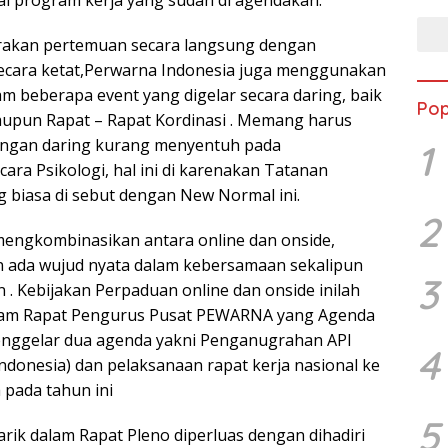
rakan pertemuan secara langsung dengan
ecara ketat,Perwarna Indonesia juga menggunakan
lam beberapa event yang digelar secara daring, baik
Pop
aupun Rapat – Rapat Kordinasi . Memang harus
engan daring kurang menyentuh pada
1
ara Psikologi, hal ini di karenakan Tatanan
 biasa di sebut dengan New Normal ini.
2
 mengkombinasikan antara online dan onside,
n ada wujud nyata dalam kebersamaan sekalipun
3
 . Kebijakan Perpaduan online dan onside inilah
lam Rapat Pengurus Pusat PEWARNA yang Agenda
enggelar dua agenda yakni Penganugrahan API
4
ndonesia) dan pelaksanaan rapat kerja nasional ke
 pada tahun ini
5
rik dalam Rapat Pleno diperluas dengan dihadiri