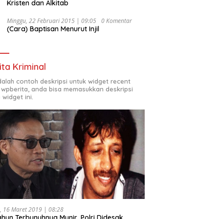
Kristen dan Alkitab
Minggu, 22 Februari 2015 | 09:05
0 Komentar
(Cara) Baptisan Menurut Injil
ita Kriminal
adalah contoh deskripsi untuk widget recent
 wpberita, anda bisa memasukkan deskripsi
 widget ini.
, 16 Maret 2019 | 08:28
ahun Terbunuhnya Munir, Polri Didesak