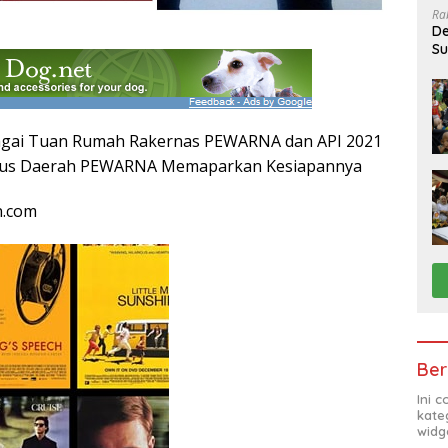
Ra
De
Su
Sa
bagai Tuan Rumah Rakernas PEWARNA dan API 2021
urus Daerah PEWARNA Memaparkan Kesiapannya
n.com
Ber
Ini 
kate
widg