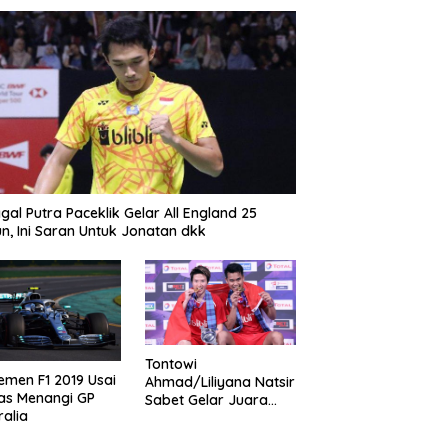
gal Putra Paceklik Gelar All England 25
n, Ini Saran Untuk Jonatan dkk
Tontowi
emen F1 2019 Usai
Ahmad/Liliyana Natsir
as Menangi GP
Sabet Gelar Juara
ralia
Dunia Kedua