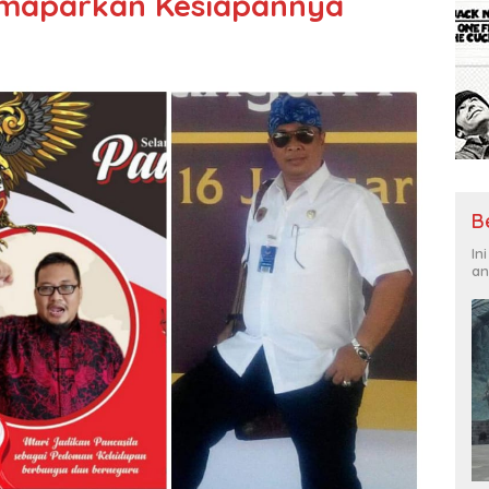
maparkan Kesiapannya
B
In
an