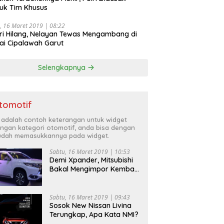
uk Tim Khusus
, 16 Maret 2019 | 08:22
ri Hilang, Nelayan Tewas Mengambang di
ai Cipalawah Garut
Selengkapnya
tomotif
i adalah contoh keterangan untuk widget
ngan kategori otomotif, anda bisa dengan
dah memasukkannya pada widget.
Sabtu, 16 Maret 2019 | 10:53
Demi Xpander, Mitsubishi
Bakal Mengimpor Kembali
Pajero Sport
Sabtu, 16 Maret 2019 | 09:43
Sosok New Nissan Livina
Terungkap, Apa Kata NMI?