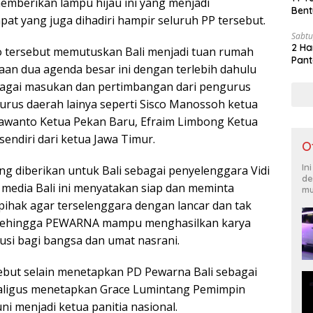
mberikan lampu hijau ini yang menjadi
Bent
at yang juga dihadiri hampir seluruh PP tersebut.
Sabtu
2 Ha
o tersebut memutuskan Bali menjadi tuan rumah
Pant
an dua agenda besar ini dengan terlebih dahulu
gai masukan dan pertimbangan dari pengurus
urus daerah lainya seperti Sisco Manossoh ketua
awanto Ketua Pekan Baru, Efraim Limbong Ketua
sendiri dari ketua Jawa Timur.
O
In
ng diberikan untuk Bali sebagai penyelenggara Vidi
de
 media Bali ini menyatakan siap dan meminta
mu
ihak agar terselenggara dengan lancar dan tak
 sehingga PEWARNA mampu menghasilkan karya
usi bagi bangsa dan umat nasrani.
ebut selain menetapkan PD Pewarna Bali sebagai
aligus menetapkan Grace Lumintang Pemimpin
ni menjadi ketua panitia nasional.