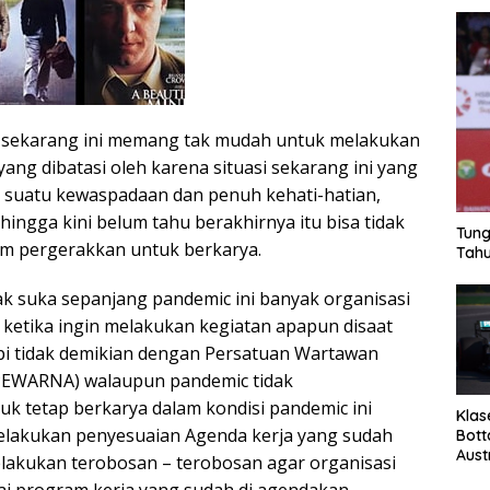
 sekarang ini memang tak mudah untuk melakukan
ng dibatasi oleh karena situasi sekarang ini yang
suatu kewaspadaan dan penuh kehati-hatian,
hingga kini belum tahu berakhirnya itu bisa tidak
Tung
 pergerakkan untuk berkarya.
Tahu
dak suka sepanjang pandemic ini banyak organisasi
g ketika ingin melakukan kegiatan apapun disaat
pi tidak demikian dengan Persatuan Wartawan
(PEWARNA) walaupun pandemic tidak
k tetap berkarya dalam kondisi pandemic ini
Klas
elakukan penyesuaian Agenda kerja yang sudah
Bott
Aust
lakukan terobosan – terobosan agar organisasi
ai program kerja yang sudah di agendakan.