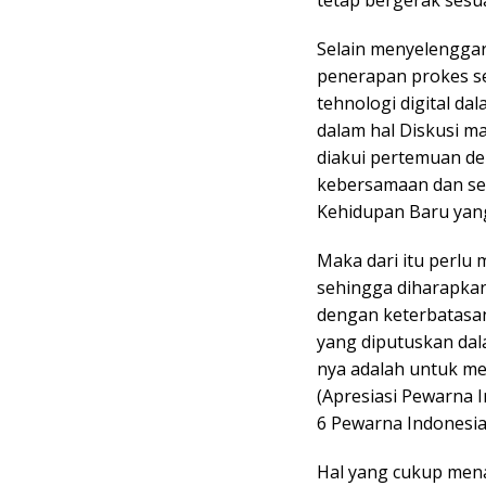
Selain menyelengga
penerapan prokes s
tehnologi digital da
dalam hal Diskusi m
diakui pertemuan d
kebersamaan dan sec
Kehidupan Baru yang
Maka dari itu perlu
sehingga diharapka
dengan keterbatasan
yang diputuskan da
nya adalah untuk m
(Apresiasi Pewarna I
6 Pewarna Indonesia
Hal yang cukup mena