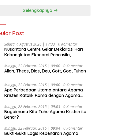
Selengkapnya
ular Post
Selasa, 4 Agustus 2026 | 17:33
0 Komentar
Nusantara Centre Gelar Deklarasi Hari
Kebangkitan Ekonomi Pancasila,
Peluncuran Buku Soemitro
Djojohadikusumo Anti Penjajahan
Minggu, 22 Februari 2015 | 09:00
0 Komentar
Allah, Theos, Dios, Deu, Gott, God, Tuhan
(Pergolakan Ekonomi Politik Indonesia) &
Simposium Nasional “Urgensi Undang-
Undang Perekonomian Nasional dan
Minggu, 22 Februari 2015 | 09:00
0 Komentar
Kesejahteraan Sosial dalam Menata
Apa Perbedaan Utama antara Agama
Bangsa Menuju Indonesia Emas 2045”,
Kristen Katolik Roma dengan Agama
Kristen Protestan?
Minggu, 22 Februari 2015 | 09:03
0 Komentar
Bagaimana Kita Tahu Agama Kristen itu
Benar?
Minggu, 22 Februari 2015 | 09:04
0 Komentar
Bukti-Bukti Logis Kebenaran Agama