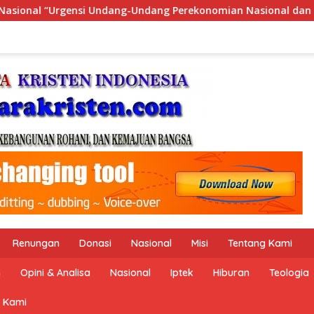
 Perekonomian Nasional dan Kesejahteraan Sosial dalam Menata
Renungan
Donasi
Nasional
Misi
Tentang Kami
n
Opini & Analisa
Nasional
Iptek
Hiburan
Teologia
 Kami