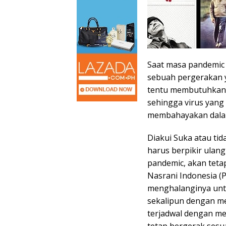
Saat masa pandemic
sebuah pergerakan ya
tentu membutuhkan 
sehingga virus yang 
membahayakan dalam
Diakui Suka atau ti
harus berpikir ulan
pandemic, akan teta
Nasrani Indonesia 
menghalanginya untu
sekalipun dengan m
terjadwal dengan me
tetap bergerak sesu