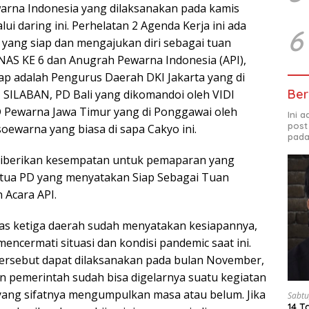
arna Indonesia yang dilaksanakan pada kamis
lui daring ini. Perhelatan 2 Agenda Kerja ini ada
6
 yang siap dan mengajukan diri sebagai tuan
AS KE 6 dan Anugrah Pewarna Indonesia (API),
ap adalah Pengurus Daerah DKI Jakarta yang di
Ber
SILABAN, PD Bali yang dikomandoi oleh VIDI
Pewarna Jawa Timur yang di Ponggawai oleh
Ini 
post
oewarna yang biasa di sapa Cakyo ini.
pada
 diberikan kesempatan untuk pemaparan yang
etua PD yang menyatakan Siap Sebagai Tuan
Acara API.
gas ketiga daerah sudah menyatakan kesiapannya,
encermati situasi dan kondisi pandemic saat ini.
ersebut dapat dilaksanakan pada bulan November,
n pemerintah sudah bisa digelarnya suatu kegiatan
 yang sifatnya mengumpulkan masa atau belum. Jika
Sabtu
14 T