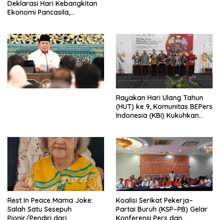
Deklarasi Hari Kebangkitan
Ekonomi Pancasila,
Peluncuran Buku Soemitro
Djojohadikusumo Anti
Penjajahan (Pergolakan
Ekonomi Politik Indonesia) &
Simposium Nasional “Urgensi
Undang-Undang
Perekonomian Nasional dan
Kesejahteraan Sosial dalam
Menata Bangsa Menuju
Rayakan Hari Ulang Tahun
Indonesia Emas 2045”,
(HUT) ke 9, Komunitas BEPers
Indonesia (KBI) Kukuhkan
Pengurus Hasil Musyawarah
Nasional (Munas) Pertama,
Tema: “Penguatan dan
Pengembangan Organisasi
KBI yang Berbasis Riset di
seluruh Indonesia dan
Mancanegara”.
Rest In Peace Mama Joke:
Koalisi Serikat Pekerja–
Salah Satu Sesepuh
Partai Buruh (KSP–PB) Gelar
Pionir/Pendiri dari
Konferensi Pers dan