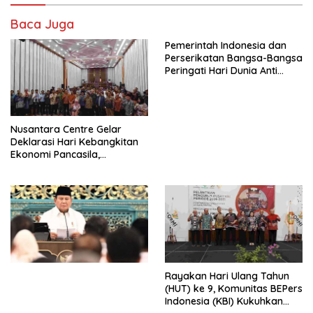
Baca Juga
Pemerintah Indonesia dan
Perserikatan Bangsa-Bangsa
Peringati Hari Dunia Anti
Perdagangan Orang 2026
dengan Komitmen Baru
untuk Memberantas
Perdagangan Orang di Era
Nusantara Centre Gelar
Digital
Deklarasi Hari Kebangkitan
Ekonomi Pancasila,
Peluncuran Buku Soemitro
Djojohadikusumo Anti
Penjajahan (Pergolakan
Ekonomi Politik Indonesia) &
Simposium Nasional “Urgensi
Undang-Undang
Perekonomian Nasional dan
Kesejahteraan Sosial dalam
Menata Bangsa Menuju
Rayakan Hari Ulang Tahun
Indonesia Emas 2045”,
(HUT) ke 9, Komunitas BEPers
Indonesia (KBI) Kukuhkan