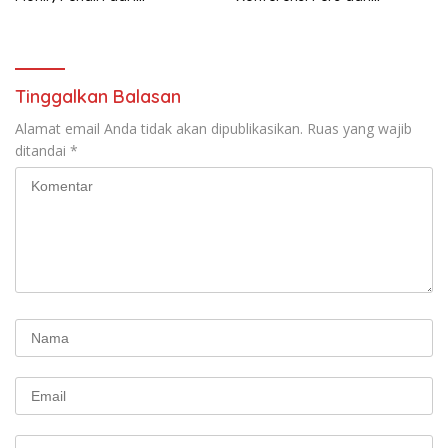
terbentuknya Gereja
Sarasehan: Menuntaskan
Protestan Soteria di
Perjuangan Koalisi Serikat
Indonesia Jemaat Pancaran
Pekerja–Partai Buruh untuk
Kasih Allah.
RUU Ketenagakerjaan Baru.
Tinggalkan Balasan
Alamat email Anda tidak akan dipublikasikan.
Ruas yang wajib
ditandai
*