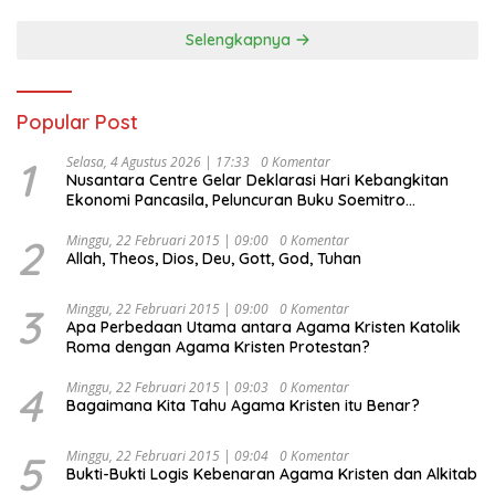
Selengkapnya
Popular Post
1
Selasa, 4 Agustus 2026 | 17:33
0 Komentar
Nusantara Centre Gelar Deklarasi Hari Kebangkitan
Ekonomi Pancasila, Peluncuran Buku Soemitro
Djojohadikusumo Anti Penjajahan (Pergolakan
Ekonomi Politik Indonesia) & Simposium Nasional
2
Minggu, 22 Februari 2015 | 09:00
0 Komentar
Allah, Theos, Dios, Deu, Gott, God, Tuhan
“Urgensi Undang-Undang Perekonomian Nasional dan
Kesejahteraan Sosial dalam Menata Bangsa Menuju
Indonesia Emas 2045”,
3
Minggu, 22 Februari 2015 | 09:00
0 Komentar
Apa Perbedaan Utama antara Agama Kristen Katolik
Roma dengan Agama Kristen Protestan?
4
Minggu, 22 Februari 2015 | 09:03
0 Komentar
Bagaimana Kita Tahu Agama Kristen itu Benar?
5
Minggu, 22 Februari 2015 | 09:04
0 Komentar
Bukti-Bukti Logis Kebenaran Agama Kristen dan Alkitab