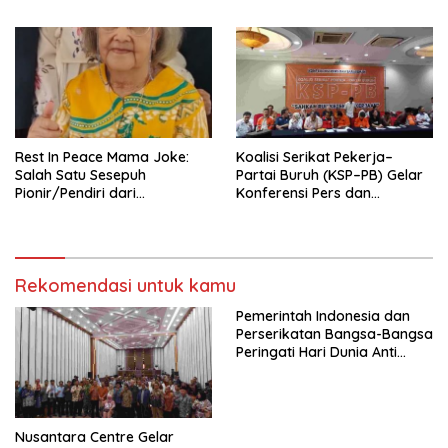
Pengurus Hasil Musyawarah
Nasional (Munas) Pertama,
Tema: “Penguatan dan
Pengembangan Organisasi
KBI yang Berbasis Riset di
seluruh Indonesia dan
Mancanegara”.
Rest In Peace Mama Joke:
Koalisi Serikat Pekerja–
Salah Satu Sesepuh
Partai Buruh (KSP–PB) Gelar
Pionir/Pendiri dari
Konferensi Pers dan
terbentuknya Gereja
Sarasehan: Menuntaskan
Protestan Soteria di
Perjuangan Koalisi Serikat
Indonesia Jemaat Pancaran
Pekerja–Partai Buruh untuk
Kasih Allah.
RUU Ketenagakerjaan Baru.
Rekomendasi untuk kamu
Pemerintah Indonesia dan
Perserikatan Bangsa-Bangsa
Peringati Hari Dunia Anti
Perdagangan Orang 2026
dengan Komitmen Baru
untuk Memberantas
Perdagangan Orang di Era
Nusantara Centre Gelar
Digital