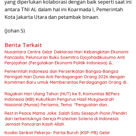
yang diperlukan kolaborasi dengan baik seperti saat ini
antara TNI AL dalam hal ini Koarmada I, Pemerintah
Kota Jakarta Utara dan petambak binaan.
(Johan S)
Berita Terkait
Nusantara Centre Gelar Deklarasi Hari Kebangkitan Ekonomi
Pancasila, Peluncuran Buku Soemitro Djojohadikusumo Anti
Penjajahan (Pergolakan Ekonomi Politik Indonesia) &
Simposium Nasional “Urgensi Undang-Undang Perekonomian
Pemerintah Indonesia dan Perserikatan Bangsa-Bangsa
Nasional dan Kesejahteraan Sosial dalam Menata Bangsa
Peringati Hari Dunia Anti Perdagangan Orang 2026 dengan
Menuju Indonesia Emas 2045”,
Komitmen Baru untuk Memberantas Perdagangan Orang di
Era Digital
Rayakan Hari Ulang Tahun (HUT) ke 9, Komunitas BEPers
Indonesia (KBI) Kukuhkan Pengurus Hasil Musyawarah
Nasional (Munas) Pertama, Tema: “Penguatan dan
Pengembangan Organisasi KBI yang Berbasis Riset di seluruh
Rest In Peace Mama Joke: Salah Satu Sesepuh Pionir/Pendiri
Indonesia dan Mancanegara”.
dari terbentuknya Gereja Protestan Soteria di Indonesia
Jemaat Pancaran Kasih Allah.
Koalisi Serikat Pekerja– Partai Buruh (KSP–PB) Gelar