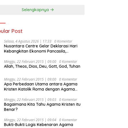
Selengkapnya
ular Post
Selasa, 4 Agustus 2026 | 17:33
0 Komentar
Nusantara Centre Gelar Deklarasi Hari
Kebangkitan Ekonomi Pancasila,
Peluncuran Buku Soemitro
Djojohadikusumo Anti Penjajahan
Minggu, 22 Februari 2015 | 09:00
0 Komentar
Allah, Theos, Dios, Deu, Gott, God, Tuhan
(Pergolakan Ekonomi Politik Indonesia) &
Simposium Nasional “Urgensi Undang-
Undang Perekonomian Nasional dan
Minggu, 22 Februari 2015 | 09:00
0 Komentar
Kesejahteraan Sosial dalam Menata
Apa Perbedaan Utama antara Agama
Bangsa Menuju Indonesia Emas 2045”,
Kristen Katolik Roma dengan Agama
Kristen Protestan?
Minggu, 22 Februari 2015 | 09:03
0 Komentar
Bagaimana Kita Tahu Agama Kristen itu
Benar?
Minggu, 22 Februari 2015 | 09:04
0 Komentar
Bukti-Bukti Logis Kebenaran Agama