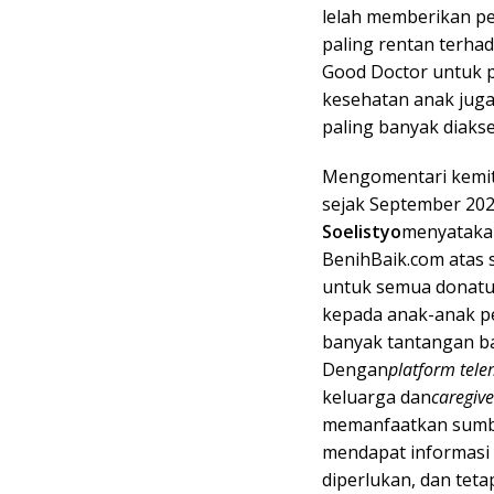
lelah memberikan p
paling rentan terhada
Good Doctor untuk p
kesehatan anak juga
paling banyak diakses
Mengomentari kemit
sejak September 20
Soelistyo
menyataka
BenihBaik.com atas
untuk semua donatu
kepada anak-anak p
banyak tantangan ba
Dengan
platform
tele
keluarga dan
caregive
memanfaatkan sumbe
mendapat informasi 
diperlukan, dan tet