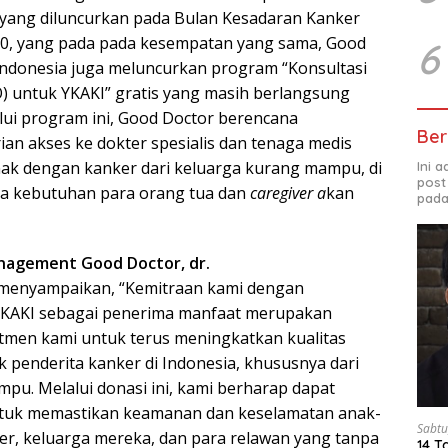
yang diluncurkan pada Bulan Kesadaran Kanker
0, yang pada pada kesempatan yang sama, Good
6
ndonesia juga meluncurkan program “Konsultasi
) untuk YKAKI” gratis yang masih berlangsung
alui program ini, Good Doctor berencana
Ber
an akses ke dokter spesialis dan tenaga medis
anak dengan kanker dari keluarga kurang mampu, di
Ini 
post
ya kebutuhan para orang tua dan
caregiver a
kan
pada
nagement Good Doctor, dr.
menyampaikan, “Kemitraan kami dengan
YKAKI sebagai penerima manfaat merupakan
itmen kami untuk terus meningkatkan kualitas
 penderita kanker di Indonesia, khususnya dari
pu. Melalui donasi ini, kami berharap dapat
uk memastikan keamanan dan keselamatan anak-
Sabtu
er, keluarga mereka, dan para relawan yang tanpa
14 T