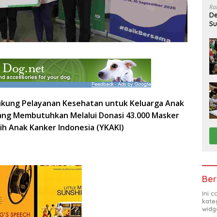
Ra
De
Su
Sa
kung Pelayanan Kesehatan untuk Keluarga A
nak
ang Membutuhkan Melalui Donasi 43.000 Masker
ih Anak Kanker Indonesia (YKAKI)
Ber
Ini 
kate
widg