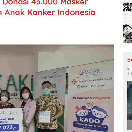
 Donasi 43.000 Masker
 Anak Kanker Indonesia
B
In
an