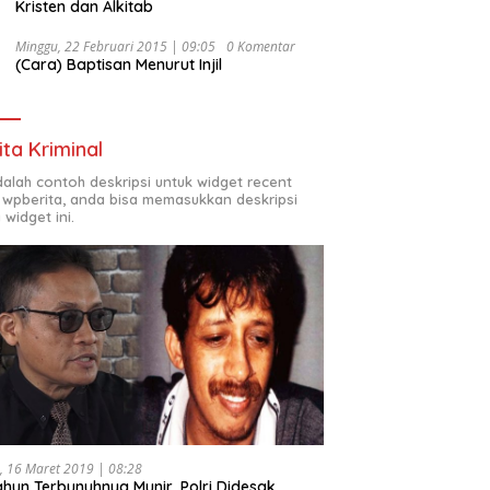
Kristen dan Alkitab
Minggu, 22 Februari 2015 | 09:05
0 Komentar
(Cara) Baptisan Menurut Injil
ita Kriminal
adalah contoh deskripsi untuk widget recent
 wpberita, anda bisa memasukkan deskripsi
 widget ini.
, 16 Maret 2019 | 08:28
ahun Terbunuhnya Munir, Polri Didesak