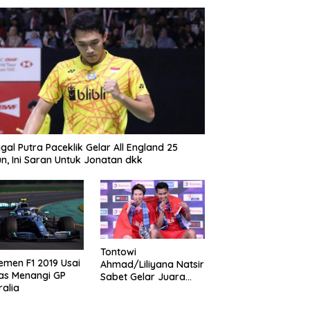
gal Putra Paceklik Gelar All England 25
n, Ini Saran Untuk Jonatan dkk
Tontowi
emen F1 2019 Usai
Ahmad/Liliyana Natsir
as Menangi GP
Sabet Gelar Juara
ralia
Dunia Kedua