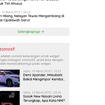
uk Tim Khusus
, 16 Maret 2019 | 08:22
ri Hilang, Nelayan Tewas Mengambang di
ai Cipalawah Garut
Selengkapnya
tomotif
i adalah contoh keterangan untuk widget
ngan kategori otomotif, anda bisa dengan
dah memasukkannya pada widget.
Sabtu, 16 Maret 2019 | 10:53
Demi Xpander, Mitsubishi
Bakal Mengimpor Kembali
Pajero Sport
Sabtu, 16 Maret 2019 | 09:43
Sosok New Nissan Livina
Terungkap, Apa Kata NMI?