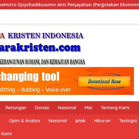
n (Pergolakan Ekonomi Politik Indonesia) & Simposium Nasion
Renungan
Donasi
Nasional
Misi
Tentang Kami
n
Opini & Analisa
Nasional
Iptek
Hiburan
Teologia
 Kami