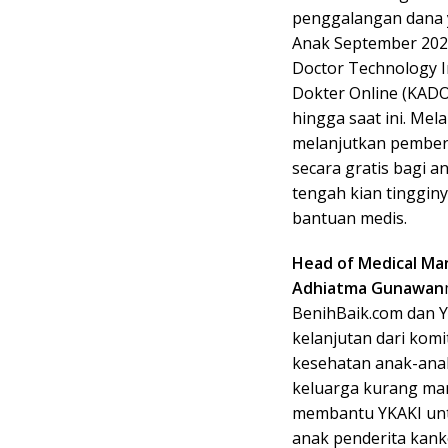
penggalangan dana 
Anak September 202
Doctor Technology I
Dokter Online (KADO
hingga saat ini. Mel
melanjutkan pemberi
secara gratis bagi 
tengah kian tinggin
bantuan medis.
Head of Medical Ma
Adhiatma
Gunawan
BenihBaik.com dan 
kelanjutan dari kom
kesehatan anak-anak
keluarga kurang mam
membantu YKAKI unt
anak penderita kank