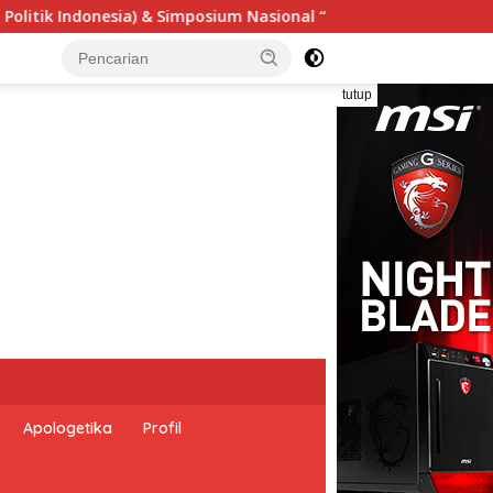
al “Urgensi Undang-Undang Perekonomian Nasional dan Kesejaht
tutup
Apologetika
Profil