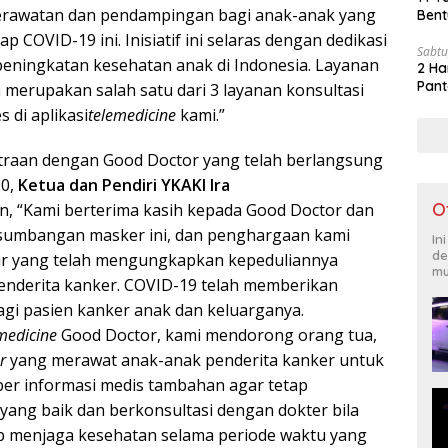
erawatan dan pendampingan bagi anak-anak yang
Bent
p COVID-19 ini. Inisiatif ini selaras dengan dedikasi
Sabtu
eningkatan kesehatan anak di Indonesia. Layanan
2 Ha
Pant
 merupakan salah satu dari 3 layanan konsultasi
 di aplikasi
telemedicine
kami.”
raan dengan Good Doctor yang telah berlangsung
20,
Ketua dan Pendiri YKAKI Ira
O
n,
“Kami berterima kasih kepada Good Doctor dan
 sumbangan masker ini, dan penghargaan kami
In
de
r yang telah mengungkapkan kepeduliannya
mu
enderita kanker. COVID-19 telah memberikan
gi pasien kanker anak dan keluarganya.
medicine
Good Doctor, kami mendorong orang tua,
r
yang merawat anak-anak penderita kanker untuk
r informasi medis tambahan agar tetap
yang baik dan berkonsultasi dengan dokter bila
ap menjaga kesehatan selama periode waktu yang