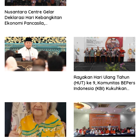
untuk Memberantas
Perdagangan Orang di Era
Nusantara Centre Gelar
Digital
Deklarasi Hari Kebangkitan
Ekonomi Pancasila,
Peluncuran Buku Soemitro
Djojohadikusumo Anti
Penjajahan (Pergolakan
Ekonomi Politik Indonesia) &
Simposium Nasional “Urgensi
Undang-Undang
Perekonomian Nasional dan
Kesejahteraan Sosial dalam
Menata Bangsa Menuju
Rayakan Hari Ulang Tahun
Indonesia Emas 2045”,
(HUT) ke 9, Komunitas BEPers
Indonesia (KBI) Kukuhkan
Pengurus Hasil Musyawarah
Nasional (Munas) Pertama,
Tema: “Penguatan dan
Pengembangan Organisasi
KBI yang Berbasis Riset di
seluruh Indonesia dan
Mancanegara”.