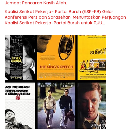
Jemaat Pancaran Kasih Allah.
Koalisi Serikat Pekerja– Partai Buruh (KSP–PB) Gelar
Konferensi Pers dan Sarasehan: Menuntaskan Perjuangan
Koalisi Serikat Pekerja–Partai Buruh untuk RUU
Ketenagakerjaan Baru.