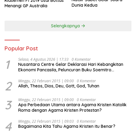
Klasemen F1 2019 Usai Bottas
Dunia Kedua
Menangi GP Australia
Selengkapnya
Popular Post
1
Selasa, 4 Agustus 2026 | 17:33
0 Komentar
Nusantara Centre Gelar Deklarasi Hari Kebangkitan
Ekonomi Pancasila, Peluncuran Buku Soemitro
Djojohadikusumo Anti Penjajahan (Pergolakan
Ekonomi Politik Indonesia) & Simposium Nasional
2
Minggu, 22 Februari 2015 | 09:00
0 Komentar
Allah, Theos, Dios, Deu, Gott, God, Tuhan
“Urgensi Undang-Undang Perekonomian Nasional dan
Kesejahteraan Sosial dalam Menata Bangsa Menuju
Indonesia Emas 2045”,
3
Minggu, 22 Februari 2015 | 09:00
0 Komentar
Apa Perbedaan Utama antara Agama Kristen Katolik
Roma dengan Agama Kristen Protestan?
4
Minggu, 22 Februari 2015 | 09:03
0 Komentar
Bagaimana Kita Tahu Agama Kristen itu Benar?