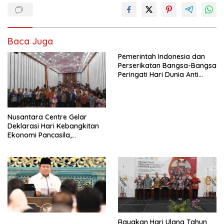
Baca Juga
Pemerintah Indonesia dan
Perserikatan Bangsa-Bangsa
Peringati Hari Dunia Anti
Perdagangan Orang 2026
dengan Komitmen Baru
untuk Memberantas
Perdagangan Orang di Era
Nusantara Centre Gelar
Digital
Deklarasi Hari Kebangkitan
Ekonomi Pancasila,
Peluncuran Buku Soemitro
Djojohadikusumo Anti
Penjajahan (Pergolakan
Ekonomi Politik Indonesia) &
Simposium Nasional “Urgensi
Undang-Undang
Perekonomian Nasional dan
Kesejahteraan Sosial dalam
Menata Bangsa Menuju
Rayakan Hari Ulang Tahun