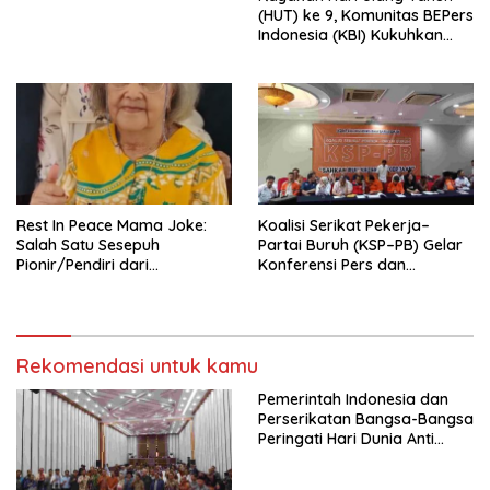
Indonesia Emas 2045”,
(HUT) ke 9, Komunitas BEPers
Indonesia (KBI) Kukuhkan
Pengurus Hasil Musyawarah
Nasional (Munas) Pertama,
Tema: “Penguatan dan
Pengembangan Organisasi
KBI yang Berbasis Riset di
seluruh Indonesia dan
Mancanegara”.
Rest In Peace Mama Joke:
Koalisi Serikat Pekerja–
Salah Satu Sesepuh
Partai Buruh (KSP–PB) Gelar
Pionir/Pendiri dari
Konferensi Pers dan
terbentuknya Gereja
Sarasehan: Menuntaskan
Protestan Soteria di
Perjuangan Koalisi Serikat
Indonesia Jemaat Pancaran
Pekerja–Partai Buruh untuk
Kasih Allah.
RUU Ketenagakerjaan Baru.
Rekomendasi untuk kamu
Pemerintah Indonesia dan
Perserikatan Bangsa-Bangsa
Peringati Hari Dunia Anti
Perdagangan Orang 2026
dengan Komitmen Baru