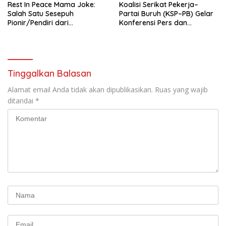
Rest In Peace Mama Joke:
Koalisi Serikat Pekerja–
Salah Satu Sesepuh
Partai Buruh (KSP–PB) Gelar
Pionir/Pendiri dari
Konferensi Pers dan
terbentuknya Gereja
Sarasehan: Menuntaskan
Protestan Soteria di
Perjuangan Koalisi Serikat
Indonesia Jemaat Pancaran
Pekerja–Partai Buruh untuk
Kasih Allah.
RUU Ketenagakerjaan Baru.
Tinggalkan Balasan
Alamat email Anda tidak akan dipublikasikan.
Ruas yang wajib
ditandai
*