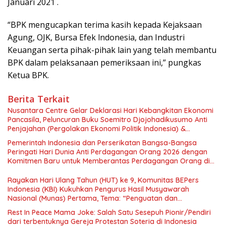
Januari 2021 .
“BPK mengucapkan terima kasih kepada Kejaksaan
Agung, OJK, Bursa Efek lndonesia, dan Industri
Keuangan serta pihak-pihak lain yang telah membantu
BPK dalam pelaksanaan pemeriksaan ini,” pungkas
Ketua BPK.
Berita Terkait
Nusantara Centre Gelar Deklarasi Hari Kebangkitan Ekonomi
Pancasila, Peluncuran Buku Soemitro Djojohadikusumo Anti
Penjajahan (Pergolakan Ekonomi Politik Indonesia) &
Simposium Nasional “Urgensi Undang-Undang Perekonomian
Pemerintah Indonesia dan Perserikatan Bangsa-Bangsa
Nasional dan Kesejahteraan Sosial dalam Menata Bangsa
Peringati Hari Dunia Anti Perdagangan Orang 2026 dengan
Menuju Indonesia Emas 2045”,
Komitmen Baru untuk Memberantas Perdagangan Orang di
Era Digital
Rayakan Hari Ulang Tahun (HUT) ke 9, Komunitas BEPers
Indonesia (KBI) Kukuhkan Pengurus Hasil Musyawarah
Nasional (Munas) Pertama, Tema: “Penguatan dan
Pengembangan Organisasi KBI yang Berbasis Riset di seluruh
Rest In Peace Mama Joke: Salah Satu Sesepuh Pionir/Pendiri
Indonesia dan Mancanegara”.
dari terbentuknya Gereja Protestan Soteria di Indonesia