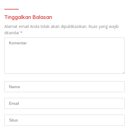
Indonesia Jemaat Pancaran
Pekerja–Partai Buruh untuk
Kasih Allah.
RUU Ketenagakerjaan Baru.
Tinggalkan Balasan
Alamat email Anda tidak akan dipublikasikan.
Ruas yang wajib
ditandai
*