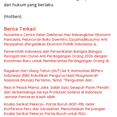
dan hukum yang berlaku.
(Hotben)
Berita Terkait
Nusantara Centre Gelar Deklarasi Hari Kebangkitan Ekonomi
Pancasila, Peluncuran Buku Soemitro Djojohadikusumo Anti
Penjajahan (Pergolakan Ekonomi Politik Indonesia) &
Simposium Nasional “Urgensi Undang-Undang Perekonomian
Pemerintah Indonesia dan Perserikatan Bangsa-Bangsa
Nasional dan Kesejahteraan Sosial dalam Menata Bangsa
Peringati Hari Dunia Anti Perdagangan Orang 2026 dengan
Menuju Indonesia Emas 2045”,
Komitmen Baru untuk Memberantas Perdagangan Orang di
Era Digital
Rayakan Hari Ulang Tahun (HUT) ke 9, Komunitas BEPers
Indonesia (KBI) Kukuhkan Pengurus Hasil Musyawarah
Nasional (Munas) Pertama, Tema: “Penguatan dan
Pengembangan Organisasi KBI yang Berbasis Riset di seluruh
Rest In Peace Mama Joke: Salah Satu Sesepuh Pionir/Pendiri
Indonesia dan Mancanegara”.
dari terbentuknya Gereja Protestan Soteria di Indonesia
Jemaat Pancaran Kasih Allah.
Koalisi Serikat Pekerja– Partai Buruh (KSP–PB) Gelar
Konferensi Pers dan Sarasehan: Menuntaskan Perjuangan
Koalisi Serikat Pekerja–Partai Buruh untuk RUU