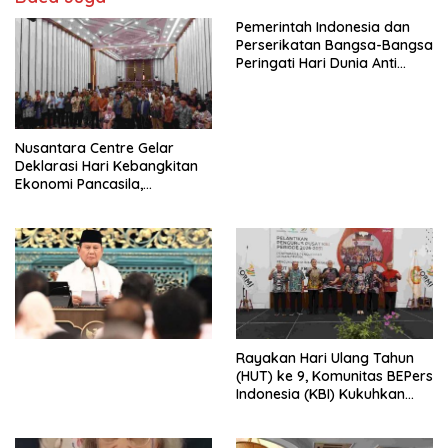
Pemerintah Indonesia dan
Perserikatan Bangsa-Bangsa
Peringati Hari Dunia Anti
Perdagangan Orang 2026
dengan Komitmen Baru
untuk Memberantas
Perdagangan Orang di Era
Nusantara Centre Gelar
Digital
Deklarasi Hari Kebangkitan
Ekonomi Pancasila,
Peluncuran Buku Soemitro
Djojohadikusumo Anti
Penjajahan (Pergolakan
Ekonomi Politik Indonesia) &
Simposium Nasional “Urgensi
Undang-Undang
Perekonomian Nasional dan
Kesejahteraan Sosial dalam
Menata Bangsa Menuju
Rayakan Hari Ulang Tahun
Indonesia Emas 2045”,
(HUT) ke 9, Komunitas BEPers
Indonesia (KBI) Kukuhkan
Pengurus Hasil Musyawarah
Nasional (Munas) Pertama,
Tema: “Penguatan dan