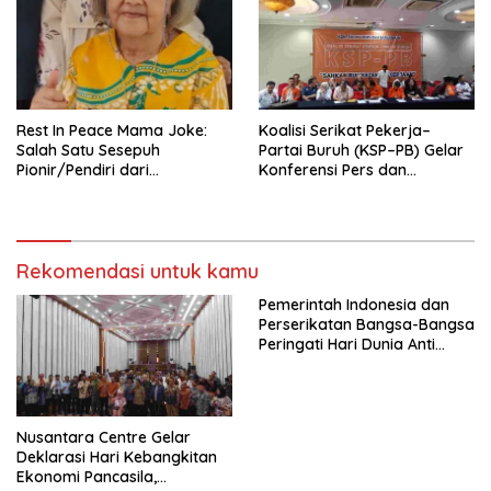
Pengembangan Organisasi
KBI yang Berbasis Riset di
seluruh Indonesia dan
Mancanegara”.
Rest In Peace Mama Joke:
Koalisi Serikat Pekerja–
Salah Satu Sesepuh
Partai Buruh (KSP–PB) Gelar
Pionir/Pendiri dari
Konferensi Pers dan
terbentuknya Gereja
Sarasehan: Menuntaskan
Protestan Soteria di
Perjuangan Koalisi Serikat
Indonesia Jemaat Pancaran
Pekerja–Partai Buruh untuk
Kasih Allah.
RUU Ketenagakerjaan Baru.
Rekomendasi untuk kamu
Pemerintah Indonesia dan
Perserikatan Bangsa-Bangsa
Peringati Hari Dunia Anti
Perdagangan Orang 2026
dengan Komitmen Baru
untuk Memberantas
Perdagangan Orang di Era
Nusantara Centre Gelar
Digital
Deklarasi Hari Kebangkitan
Ekonomi Pancasila,