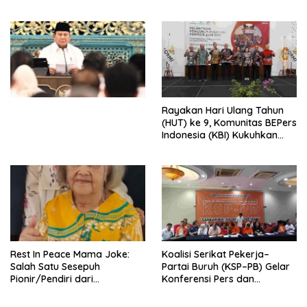
Peluncuran Buku Soemitro
Djojohadikusumo Anti
Penjajahan (Pergolakan
Ekonomi Politik Indonesia) &
Simposium Nasional “Urgensi
Undang-Undang
Perekonomian Nasional dan
Kesejahteraan Sosial dalam
Menata Bangsa Menuju
Rayakan Hari Ulang Tahun
Indonesia Emas 2045”,
(HUT) ke 9, Komunitas BEPers
Indonesia (KBI) Kukuhkan
Pengurus Hasil Musyawarah
Nasional (Munas) Pertama,
Tema: “Penguatan dan
Pengembangan Organisasi
KBI yang Berbasis Riset di
seluruh Indonesia dan
Mancanegara”.
Rest In Peace Mama Joke:
Koalisi Serikat Pekerja–
Salah Satu Sesepuh
Partai Buruh (KSP–PB) Gelar
Pionir/Pendiri dari
Konferensi Pers dan
terbentuknya Gereja
Sarasehan: Menuntaskan
Protestan Soteria di
Perjuangan Koalisi Serikat