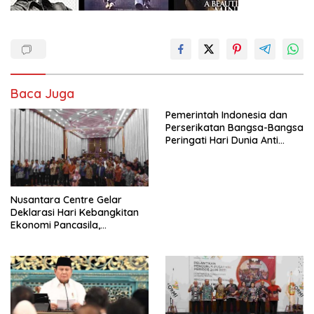
Baca Juga
Pemerintah Indonesia dan
Perserikatan Bangsa-Bangsa
Peringati Hari Dunia Anti
Perdagangan Orang 2026
dengan Komitmen Baru
untuk Memberantas
Perdagangan Orang di Era
Nusantara Centre Gelar
Digital
Deklarasi Hari Kebangkitan
Ekonomi Pancasila,
Peluncuran Buku Soemitro
Djojohadikusumo Anti
Penjajahan (Pergolakan
Ekonomi Politik Indonesia) &
Simposium Nasional “Urgensi
Undang-Undang
Perekonomian Nasional dan