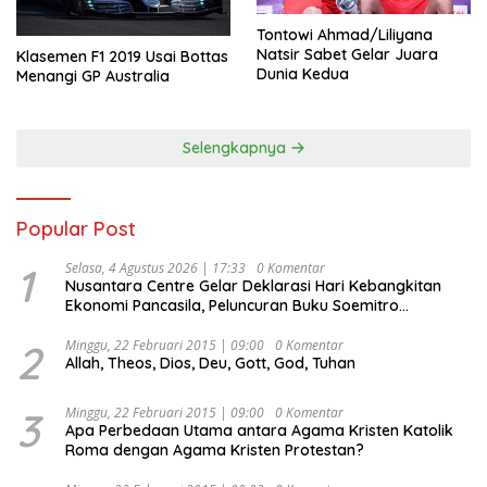
Tontowi Ahmad/Liliyana
Natsir Sabet Gelar Juara
Klasemen F1 2019 Usai Bottas
Dunia Kedua
Menangi GP Australia
Selengkapnya
Popular Post
1
Selasa, 4 Agustus 2026 | 17:33
0 Komentar
Nusantara Centre Gelar Deklarasi Hari Kebangkitan
Ekonomi Pancasila, Peluncuran Buku Soemitro
Djojohadikusumo Anti Penjajahan (Pergolakan
Ekonomi Politik Indonesia) & Simposium Nasional
2
Minggu, 22 Februari 2015 | 09:00
0 Komentar
Allah, Theos, Dios, Deu, Gott, God, Tuhan
“Urgensi Undang-Undang Perekonomian Nasional dan
Kesejahteraan Sosial dalam Menata Bangsa Menuju
Indonesia Emas 2045”,
3
Minggu, 22 Februari 2015 | 09:00
0 Komentar
Apa Perbedaan Utama antara Agama Kristen Katolik
Roma dengan Agama Kristen Protestan?