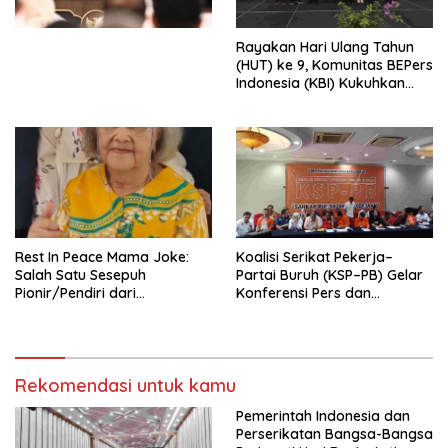
Kesejahteraan Sosial dalam
Menata Bangsa Menuju
Rayakan Hari Ulang Tahun
Indonesia Emas 2045”,
(HUT) ke 9, Komunitas BEPers
Indonesia (KBI) Kukuhkan
Pengurus Hasil Musyawarah
Nasional (Munas) Pertama,
Tema: “Penguatan dan
Pengembangan Organisasi
KBI yang Berbasis Riset di
seluruh Indonesia dan
Mancanegara”.
Rest In Peace Mama Joke:
Koalisi Serikat Pekerja–
Salah Satu Sesepuh
Partai Buruh (KSP–PB) Gelar
Pionir/Pendiri dari
Konferensi Pers dan
terbentuknya Gereja
Sarasehan: Menuntaskan
Protestan Soteria di
Perjuangan Koalisi Serikat
Indonesia Jemaat Pancaran
Pekerja–Partai Buruh untuk
Kasih Allah.
RUU Ketenagakerjaan Baru.
Rekomendasi untuk kamu
Pemerintah Indonesia dan
Perserikatan Bangsa-Bangsa