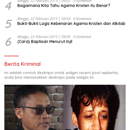
4
Minggu, 22 Februari 2015 | 09:03
0 Komentar
Bagaimana Kita Tahu Agama Kristen itu Benar?
5
Minggu, 22 Februari 2015 | 09:04
0 Komentar
Bukti-Bukti Logis Kebenaran Agama Kristen dan Alkitab
6
Minggu, 22 Februari 2015 | 09:05
0 Komentar
(Cara) Baptisan Menurut Injil
Berita Kriminal
Ini adalah contoh deskripsi untuk widget recent post wpberita,
anda bisa memasukkan deskripsi pada widget ini.