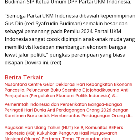
Budiman SIP Ketua Umum DPP Partai UKM Indonesia.
“Semoga Partai UKM Indonesia dibawah kepemimpinan
Gus Din (red-Syafrudin Budiman) semakin besar dan
sebagai pemenang pada Pemilu 2024. Partai UKM
Indonesia sangat cocok dipimpin anak-anak muda yang
memiliki visi kedepan membangun ekonomi bangsa
lewat jalur politik,” pungkas perempuan yang biasa
disapan Dowira ini. (red)
Berita Terkait
Nusantara Centre Gelar Deklarasi Hari Kebangkitan Ekonomi
Pancasila, Peluncuran Buku Soemitro Djojohadikusumo Anti
Penjajahan (Pergolakan Ekonomi Politik Indonesia) &
Simposium Nasional “Urgensi Undang-Undang Perekonomian
Pemerintah Indonesia dan Perserikatan Bangsa-Bangsa
Nasional dan Kesejahteraan Sosial dalam Menata Bangsa
Peringati Hari Dunia Anti Perdagangan Orang 2026 dengan
Menuju Indonesia Emas 2045”,
Komitmen Baru untuk Memberantas Perdagangan Orang di
Era Digital
Rayakan Hari Ulang Tahun (HUT) ke 9, Komunitas BEPers
Indonesia (KBI) Kukuhkan Pengurus Hasil Musyawarah
Nasional (Munas) Pertama, Tema: “Penguatan dan