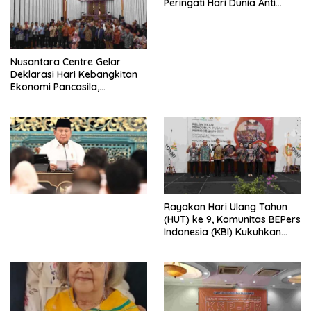
Peringati Hari Dunia Anti
Perdagangan Orang 2026
dengan Komitmen Baru
untuk Memberantas
Perdagangan Orang di Era
Nusantara Centre Gelar
Digital
Deklarasi Hari Kebangkitan
Ekonomi Pancasila,
Peluncuran Buku Soemitro
Djojohadikusumo Anti
Penjajahan (Pergolakan
Ekonomi Politik Indonesia) &
Simposium Nasional “Urgensi
Undang-Undang
Perekonomian Nasional dan
Kesejahteraan Sosial dalam
Menata Bangsa Menuju
Rayakan Hari Ulang Tahun
Indonesia Emas 2045”,
(HUT) ke 9, Komunitas BEPers
Indonesia (KBI) Kukuhkan
Pengurus Hasil Musyawarah
Nasional (Munas) Pertama,
Tema: “Penguatan dan
Pengembangan Organisasi
KBI yang Berbasis Riset di
seluruh Indonesia dan