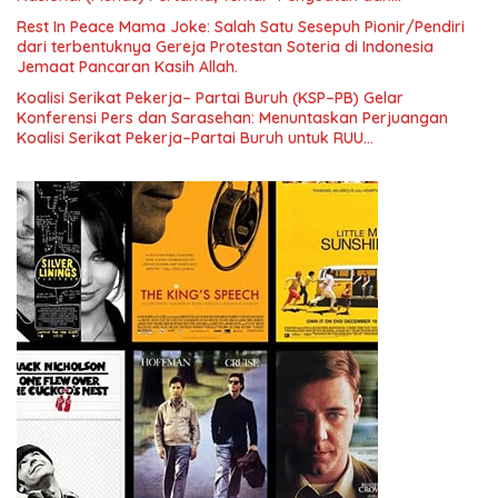
Pengembangan Organisasi KBI yang Berbasis Riset di seluruh
Rest In Peace Mama Joke: Salah Satu Sesepuh Pionir/Pendiri
Indonesia dan Mancanegara”.
dari terbentuknya Gereja Protestan Soteria di Indonesia
Jemaat Pancaran Kasih Allah.
Koalisi Serikat Pekerja– Partai Buruh (KSP–PB) Gelar
Konferensi Pers dan Sarasehan: Menuntaskan Perjuangan
Koalisi Serikat Pekerja–Partai Buruh untuk RUU
Ketenagakerjaan Baru.