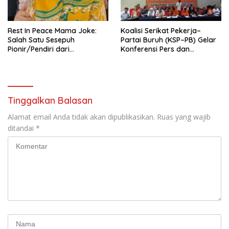
Mancanegara”.
Rest In Peace Mama Joke:
Koalisi Serikat Pekerja–
Salah Satu Sesepuh
Partai Buruh (KSP–PB) Gelar
Pionir/Pendiri dari
Konferensi Pers dan
terbentuknya Gereja
Sarasehan: Menuntaskan
Protestan Soteria di
Perjuangan Koalisi Serikat
Indonesia Jemaat Pancaran
Pekerja–Partai Buruh untuk
Kasih Allah.
RUU Ketenagakerjaan Baru.
Tinggalkan Balasan
Alamat email Anda tidak akan dipublikasikan.
Ruas yang wajib
ditandai
*