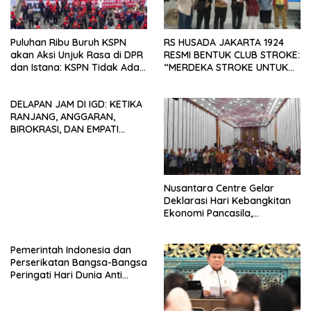
Puluhan Ribu Buruh KSPN
RS HUSADA JAKARTA 1924
akan Aksi Unjuk Rasa di DPR
RESMI BENTUK CLUB STROKE:
dan Istana: KSPN Tidak Ada
“MERDEKA STROKE UNTUK
Tendensi Kepentingan Politik
HIDUP LEBIH BERMAKNA”
dan Tidak Dikooptasi oleh
DELAPAN JAM DI IGD: KETIKA
Siapapun
RANJANG, ANGGARAN,
BIROKRASI, DAN EMPATI
SAMA-SAMA MENIPIS
Nusantara Centre Gelar
Deklarasi Hari Kebangkitan
Ekonomi Pancasila,
Peluncuran Buku Soemitro
Djojohadikusumo Anti
Pemerintah Indonesia dan
Penjajahan (Pergolakan
Perserikatan Bangsa-Bangsa
Ekonomi Politik Indonesia) &
Peringati Hari Dunia Anti
Simposium Nasional “Urgensi
Perdagangan Orang 2026
Undang-Undang
dengan Komitmen Baru
Perekonomian Nasional dan