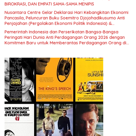
BIROKRASI, DAN EMPATI SAMA-SAMA MENIPIS
Nusantara Centre Gelar Deklarasi Hari Kebangkitan Ekonomi
Pancasila, Peluncuran Buku Soemitro Djojohadikusumo Anti
Penjajahan (Pergolakan Ekonomi Politik Indonesia) &
Simposium Nasional “Urgensi Undang-Undang Perekonomian
Pemerintah Indonesia dan Perserikatan Bangsa-Bangsa
Nasional dan Kesejahteraan Sosial dalam Menata Bangsa
Peringati Hari Dunia Anti Perdagangan Orang 2026 dengan
Menuju Indonesia Emas 2045”,
Komitmen Baru untuk Memberantas Perdagangan Orang di
Era Digital