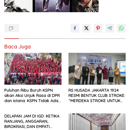
Baca Juga
Puluhan Ribu Buruh KSPN
RS HUSADA JAKARTA 1924
akan Aksi Unjuk Rasa di DPR
RESMI BENTUK CLUB STROKE:
dan Istana: KSPN Tidak Ada
“MERDEKA STROKE UNTUK
Tendensi Kepentingan Politik
HIDUP LEBIH BERMAKNA”
dan Tidak Dikooptasi oleh
DELAPAN JAM DI IGD: KETIKA
Siapapun
RANJANG, ANGGARAN,
BIROKRASI, DAN EMPATI