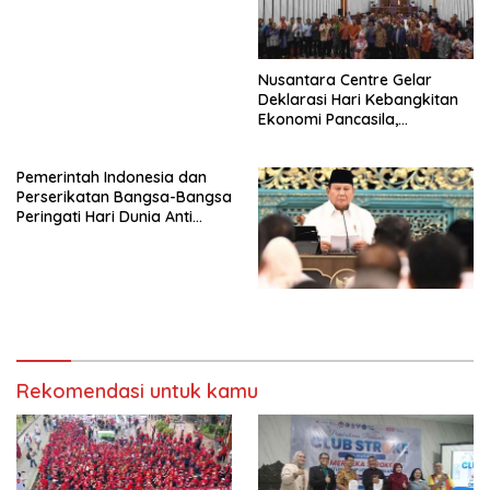
SAMA-SAMA MENIPIS
Nusantara Centre Gelar
Deklarasi Hari Kebangkitan
Ekonomi Pancasila,
Peluncuran Buku Soemitro
Djojohadikusumo Anti
Pemerintah Indonesia dan
Penjajahan (Pergolakan
Perserikatan Bangsa-Bangsa
Ekonomi Politik Indonesia) &
Peringati Hari Dunia Anti
Simposium Nasional “Urgensi
Perdagangan Orang 2026
Undang-Undang
dengan Komitmen Baru
Perekonomian Nasional dan
untuk Memberantas
Kesejahteraan Sosial dalam
Perdagangan Orang di Era
Menata Bangsa Menuju
Digital
Indonesia Emas 2045”,
Rekomendasi untuk kamu