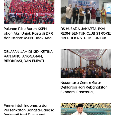
Puluhan Ribu Buruh KSPN
RS HUSADA JAKARTA 1924
akan Aksi Unjuk Rasa di DPR
RESMI BENTUK CLUB STROKE:
dan Istana: KSPN Tidak Ada
“MERDEKA STROKE UNTUK
Tendensi Kepentingan Politik
HIDUP LEBIH BERMAKNA”
dan Tidak Dikooptasi oleh
DELAPAN JAM DI IGD: KETIKA
Siapapun
RANJANG, ANGGARAN,
BIROKRASI, DAN EMPATI
SAMA-SAMA MENIPIS
Nusantara Centre Gelar
Deklarasi Hari Kebangkitan
Ekonomi Pancasila,
Peluncuran Buku Soemitro
Djojohadikusumo Anti
Pemerintah Indonesia dan
Penjajahan (Pergolakan
Perserikatan Bangsa-Bangsa
Ekonomi Politik Indonesia) &
Peringati Hari Dunia Anti
Simposium Nasional “Urgensi