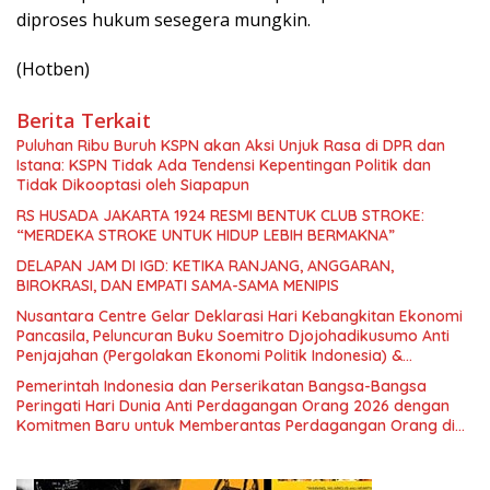
diproses hukum sesegera mungkin.
(Hotben)
Berita Terkait
Puluhan Ribu Buruh KSPN akan Aksi Unjuk Rasa di DPR dan
Istana: KSPN Tidak Ada Tendensi Kepentingan Politik dan
Tidak Dikooptasi oleh Siapapun
RS HUSADA JAKARTA 1924 RESMI BENTUK CLUB STROKE:
“MERDEKA STROKE UNTUK HIDUP LEBIH BERMAKNA”
DELAPAN JAM DI IGD: KETIKA RANJANG, ANGGARAN,
BIROKRASI, DAN EMPATI SAMA-SAMA MENIPIS
Nusantara Centre Gelar Deklarasi Hari Kebangkitan Ekonomi
Pancasila, Peluncuran Buku Soemitro Djojohadikusumo Anti
Penjajahan (Pergolakan Ekonomi Politik Indonesia) &
Simposium Nasional “Urgensi Undang-Undang Perekonomian
Pemerintah Indonesia dan Perserikatan Bangsa-Bangsa
Nasional dan Kesejahteraan Sosial dalam Menata Bangsa
Peringati Hari Dunia Anti Perdagangan Orang 2026 dengan
Menuju Indonesia Emas 2045”,
Komitmen Baru untuk Memberantas Perdagangan Orang di
Era Digital