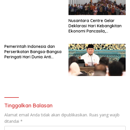
SAMA-SAMA MENIPIS
Nusantara Centre Gelar
Deklarasi Hari Kebangkitan
Ekonomi Pancasila,
Peluncuran Buku Soemitro
Djojohadikusumo Anti
Pemerintah Indonesia dan
Penjajahan (Pergolakan
Perserikatan Bangsa-Bangsa
Ekonomi Politik Indonesia) &
Peringati Hari Dunia Anti
Simposium Nasional “Urgensi
Perdagangan Orang 2026
Undang-Undang
dengan Komitmen Baru
Perekonomian Nasional dan
untuk Memberantas
Kesejahteraan Sosial dalam
Perdagangan Orang di Era
Menata Bangsa Menuju
Digital
Indonesia Emas 2045”,
Tinggalkan Balasan
Alamat email Anda tidak akan dipublikasikan.
Ruas yang wajib
ditandai
*