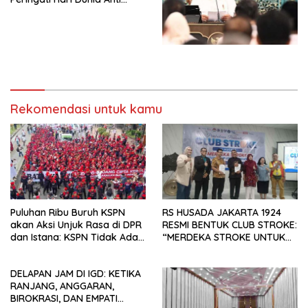
Perdagangan Orang 2026
Undang-Undang
dengan Komitmen Baru
Perekonomian Nasional dan
untuk Memberantas
Kesejahteraan Sosial dalam
Perdagangan Orang di Era
Menata Bangsa Menuju
Digital
Indonesia Emas 2045”,
Rekomendasi untuk kamu
Puluhan Ribu Buruh KSPN
RS HUSADA JAKARTA 1924
akan Aksi Unjuk Rasa di DPR
RESMI BENTUK CLUB STROKE:
dan Istana: KSPN Tidak Ada
“MERDEKA STROKE UNTUK
Tendensi Kepentingan Politik
HIDUP LEBIH BERMAKNA”
dan Tidak Dikooptasi oleh
DELAPAN JAM DI IGD: KETIKA
Siapapun
RANJANG, ANGGARAN,
BIROKRASI, DAN EMPATI