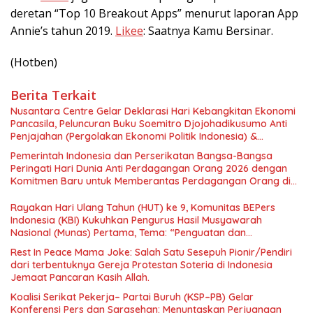
deretan “Top 10 Breakout Apps” menurut laporan App
Annie’s tahun 2019.
Likee
: Saatnya Kamu Bersinar.
(Hotben)
Berita Terkait
Nusantara Centre Gelar Deklarasi Hari Kebangkitan Ekonomi
Pancasila, Peluncuran Buku Soemitro Djojohadikusumo Anti
Penjajahan (Pergolakan Ekonomi Politik Indonesia) &
Simposium Nasional “Urgensi Undang-Undang Perekonomian
Pemerintah Indonesia dan Perserikatan Bangsa-Bangsa
Nasional dan Kesejahteraan Sosial dalam Menata Bangsa
Peringati Hari Dunia Anti Perdagangan Orang 2026 dengan
Menuju Indonesia Emas 2045”,
Komitmen Baru untuk Memberantas Perdagangan Orang di
Era Digital
Rayakan Hari Ulang Tahun (HUT) ke 9, Komunitas BEPers
Indonesia (KBI) Kukuhkan Pengurus Hasil Musyawarah
Nasional (Munas) Pertama, Tema: “Penguatan dan
Pengembangan Organisasi KBI yang Berbasis Riset di seluruh
Rest In Peace Mama Joke: Salah Satu Sesepuh Pionir/Pendiri
Indonesia dan Mancanegara”.
dari terbentuknya Gereja Protestan Soteria di Indonesia
Jemaat Pancaran Kasih Allah.
Koalisi Serikat Pekerja– Partai Buruh (KSP–PB) Gelar
Konferensi Pers dan Sarasehan: Menuntaskan Perjuangan