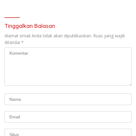
terbentuknya Gereja
Sarasehan: Menuntaskan
Protestan Soteria di
Perjuangan Koalisi Serikat
Indonesia Jemaat Pancaran
Pekerja–Partai Buruh untuk
Kasih Allah.
RUU Ketenagakerjaan Baru.
Tinggalkan Balasan
Alamat email Anda tidak akan dipublikasikan.
Ruas yang wajib
ditandai
*