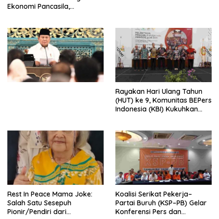
Ekonomi Pancasila,
Peluncuran Buku Soemitro
Djojohadikusumo Anti
Penjajahan (Pergolakan
Ekonomi Politik Indonesia) &
Simposium Nasional “Urgensi
Undang-Undang
Perekonomian Nasional dan
Kesejahteraan Sosial dalam
Menata Bangsa Menuju
Rayakan Hari Ulang Tahun
Indonesia Emas 2045”,
(HUT) ke 9, Komunitas BEPers
Indonesia (KBI) Kukuhkan
Pengurus Hasil Musyawarah
Nasional (Munas) Pertama,
Tema: “Penguatan dan
Pengembangan Organisasi
KBI yang Berbasis Riset di
seluruh Indonesia dan
Mancanegara”.
Rest In Peace Mama Joke:
Koalisi Serikat Pekerja–
Salah Satu Sesepuh
Partai Buruh (KSP–PB) Gelar
Pionir/Pendiri dari
Konferensi Pers dan