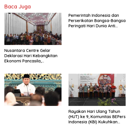
Baca Juga
Pemerintah Indonesia dan
Perserikatan Bangsa-Bangsa
Peringati Hari Dunia Anti
Perdagangan Orang 2026
dengan Komitmen Baru
untuk Memberantas
Perdagangan Orang di Era
Nusantara Centre Gelar
Digital
Deklarasi Hari Kebangkitan
Ekonomi Pancasila,
Peluncuran Buku Soemitro
Djojohadikusumo Anti
Penjajahan (Pergolakan
Ekonomi Politik Indonesia) &
Simposium Nasional “Urgensi
Undang-Undang
Perekonomian Nasional dan
Kesejahteraan Sosial dalam
Menata Bangsa Menuju
Rayakan Hari Ulang Tahun
Indonesia Emas 2045”,
(HUT) ke 9, Komunitas BEPers
Indonesia (KBI) Kukuhkan
Pengurus Hasil Musyawarah