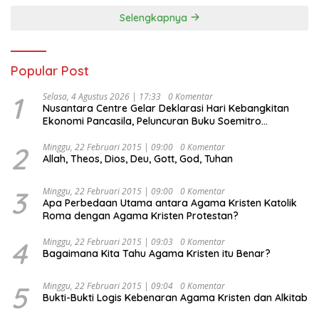
Selengkapnya
Popular Post
1
Selasa, 4 Agustus 2026 | 17:33
0 Komentar
Nusantara Centre Gelar Deklarasi Hari Kebangkitan
Ekonomi Pancasila, Peluncuran Buku Soemitro
Djojohadikusumo Anti Penjajahan (Pergolakan
Ekonomi Politik Indonesia) & Simposium Nasional
2
Minggu, 22 Februari 2015 | 09:00
0 Komentar
Allah, Theos, Dios, Deu, Gott, God, Tuhan
“Urgensi Undang-Undang Perekonomian Nasional dan
Kesejahteraan Sosial dalam Menata Bangsa Menuju
Indonesia Emas 2045”,
3
Minggu, 22 Februari 2015 | 09:00
0 Komentar
Apa Perbedaan Utama antara Agama Kristen Katolik
Roma dengan Agama Kristen Protestan?
4
Minggu, 22 Februari 2015 | 09:03
0 Komentar
Bagaimana Kita Tahu Agama Kristen itu Benar?
5
Minggu, 22 Februari 2015 | 09:04
0 Komentar
Bukti-Bukti Logis Kebenaran Agama Kristen dan Alkitab