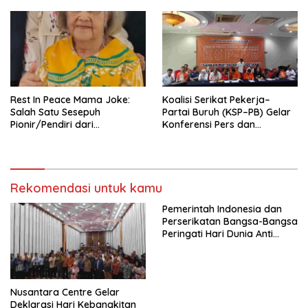
Nasional (Munas) Pertama,
Tema: “Penguatan dan
Pengembangan Organisasi
KBI yang Berbasis Riset di
seluruh Indonesia dan
Mancanegara”.
Rest In Peace Mama Joke:
Koalisi Serikat Pekerja–
Salah Satu Sesepuh
Partai Buruh (KSP–PB) Gelar
Pionir/Pendiri dari
Konferensi Pers dan
terbentuknya Gereja
Sarasehan: Menuntaskan
Protestan Soteria di
Perjuangan Koalisi Serikat
Indonesia Jemaat Pancaran
Pekerja–Partai Buruh untuk
Kasih Allah.
RUU Ketenagakerjaan Baru.
Rekomendasi untuk kamu
Pemerintah Indonesia dan
Perserikatan Bangsa-Bangsa
Peringati Hari Dunia Anti
Perdagangan Orang 2026
dengan Komitmen Baru
untuk Memberantas
Perdagangan Orang di Era
Nusantara Centre Gelar
Digital
Deklarasi Hari Kebangkitan