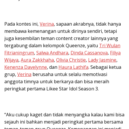
Pada kontes ini,
Verina
, sapaan akrabnya, tidak hanya
membawa kemenangan untuk dirinya sendiri, tetapi
juga kesembilan teman content creator lainnya yang
tergabung dalam kelompok Queenze, yaitu
Tri Wulan
Fitrianingrum
,
Salwa Andhara
,
Dinda Cassanova
,
Filiya
Wijaya
,
Aura Zakkhaha
,
Olivia Christie
,
Lady Jasmine
,
Kenenza Davelynne
, dan
Haura Lathifa
. Sebagai ketua
grup,
Verina
berusaha untuk selalu memotivasi
anggota timnya untuk berkarya dan bisa meraih
peringkat pertama Likee Star Idol Season 3.
“Aku cukup kaget dan tidak menyangka kalau kami bisa
sejauh ini bahkan menjadi peringkat pertama bersama
teman-teman grup Queenze. Kemenangan ini menjadi