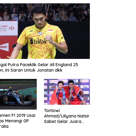
gal Putra Paceklik Gelar All England 25
n, Ini Saran Untuk Jonatan dkk
Tontowi
emen F1 2019 Usai
Ahmad/Liliyana Natsir
as Menangi GP
Sabet Gelar Juara
ralia
Dunia Kedua