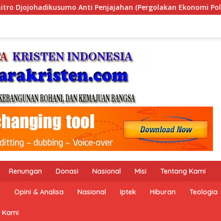
lakan Ekonomi Politik Indonesia) & Simposium Nasional “Urge
Renungan
Donasi
Nasional
Misi
Tentang Kami
n
Opini & Analisa
Nasional
Iptek
Hiburan
Teologia
 Kami