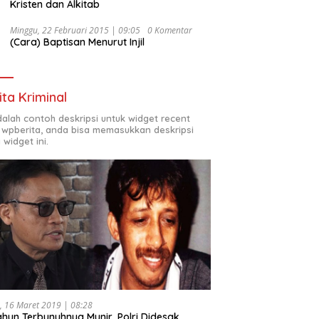
Kristen dan Alkitab
Minggu, 22 Februari 2015 | 09:05
0 Komentar
(Cara) Baptisan Menurut Injil
ita Kriminal
adalah contoh deskripsi untuk widget recent
 wpberita, anda bisa memasukkan deskripsi
 widget ini.
, 16 Maret 2019 | 08:28
ahun Terbunuhnya Munir, Polri Didesak