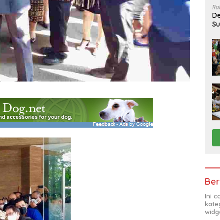
Ra
De
Su
Sa
Ber
Ini 
kate
widg