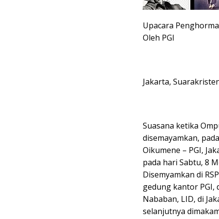
Upacara Penghormata
Oleh PGI
Jakarta, Suarakriste
Suasana ketika Ompui
disemayamkan, pada h
Oikumene – PGI, Jaka
pada hari Sabtu, 8 Me
Disemyamkan di RSPA
gedung kantor PGI, di
Nababan, LID, di Jak
selanjutnya dimakamk