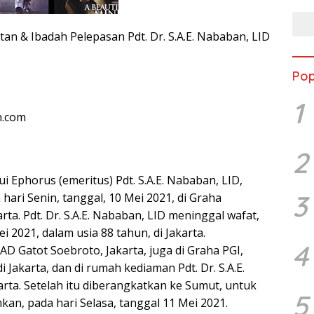
n & Ibadah Pelepasan Pdt. Dr. S.A.E. Nababan, LID
Pop
1
n.com
2
 Ephorus (emeritus) Pdt. S.A.E. Nababan, LID,
3
ari Senin, tanggal, 10 Mei 2021, di Graha
rta. Pdt. Dr. S.A.E. Nababan, LID meninggal wafat,
i 2021, dalam usia 88 tahun, di Jakarta.
4
D Gatot Soebroto, Jakarta, juga di Graha PGI,
 Jakarta, dan di rumah kediaman Pdt. Dr. S.A.E.
arta. Setelah itu diberangkatkan ke Sumut, untuk
5
an, pada hari Selasa, tanggal 11 Mei 2021.