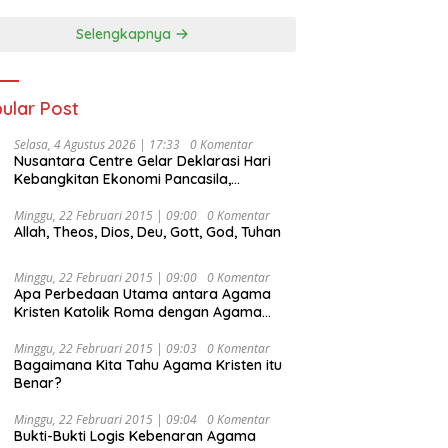
Selengkapnya
ular Post
Selasa, 4 Agustus 2026 | 17:33
0 Komentar
Nusantara Centre Gelar Deklarasi Hari
Kebangkitan Ekonomi Pancasila,
Peluncuran Buku Soemitro
Djojohadikusumo Anti Penjajahan
Minggu, 22 Februari 2015 | 09:00
0 Komentar
Allah, Theos, Dios, Deu, Gott, God, Tuhan
(Pergolakan Ekonomi Politik Indonesia) &
Simposium Nasional “Urgensi Undang-
Undang Perekonomian Nasional dan
Minggu, 22 Februari 2015 | 09:00
0 Komentar
Kesejahteraan Sosial dalam Menata
Apa Perbedaan Utama antara Agama
Bangsa Menuju Indonesia Emas 2045”,
Kristen Katolik Roma dengan Agama
Kristen Protestan?
Minggu, 22 Februari 2015 | 09:03
0 Komentar
Bagaimana Kita Tahu Agama Kristen itu
Benar?
Minggu, 22 Februari 2015 | 09:04
0 Komentar
Bukti-Bukti Logis Kebenaran Agama