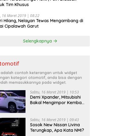
uk Tim Khusus
, 16 Maret 2019 | 08:22
ri Hilang, Nelayan Tewas Mengambang di
ai Cipalawah Garut
Selengkapnya
tomotif
i adalah contoh keterangan untuk widget
ngan kategori otomotif, anda bisa dengan
dah memasukkannya pada widget.
Sabtu, 16 Maret 2019 | 10:53
Demi Xpander, Mitsubishi
Bakal Mengimpor Kembali
Pajero Sport
Sabtu, 16 Maret 2019 | 09:43
Sosok New Nissan Livina
Terungkap, Apa Kata NMI?