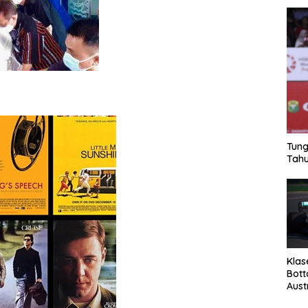
Tung
Tahu
Klas
Bott
Aust