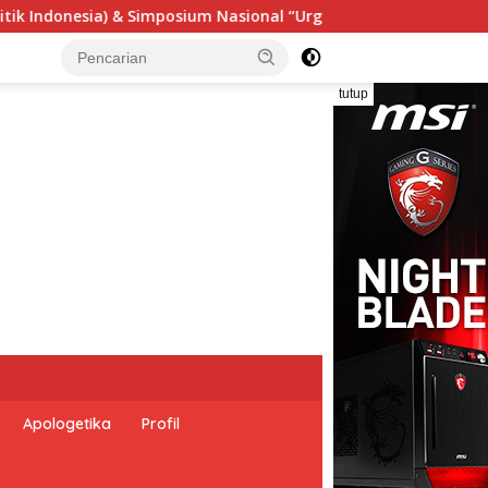
nsi Undang-Undang Perekonomian Nasional dan Kesejahteraan So
tutup
Apologetika
Profil