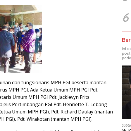
6
Ber
Ini 
post
pada
pinan dan fungsionaris MPH PGI beserta mantan
rus MPH PGI. Ada Ketua Umum MPH PGI Pdt.
taris Umum MPH PGI Pdt. Jacklevyn Frits
jelis Pertimbangan PGI Pdt. Henriette T. Lebang-
Ketua Umum MPH PGI), Pdt. Richard Daulay (mantan
 PGI), Pdt. Wirakotan (mantan MPH PGI).
Sabtu
14 T