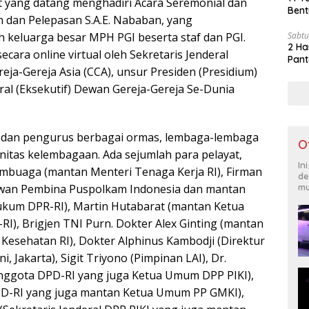
t yang datang menghadiri Acara Seremonial dan
Bent
 dan Pelepasan S.A.E. Nababan, yang
Sabtu
h keluarga besar MPH PGI beserta staf dan PGI.
2 Ha
 secara online virtual oleh Sekretaris Jenderal
Pant
eja-Gereja Asia (CCA), unsur Presiden (Presidium)
ral (Eksekutif) Dewan Gereja-Gereja Se-Dunia
n dan pengurus berbagai ormas, lembaga-lembaga
O
tas kelembagaan. Ada sejumlah para pelayat,
In
Sambuaga (mantan Menteri Tenaga Kerja RI), Firman
de
mu
Dewan Pembina Puspolkam Indonesia dan mantan
Hukum DPR-RI), Martin Hutabarat (mantan Ketua
RI), Brigjen TNI Purn. Dokter Alex Ginting (mantan
 Kesehatan RI), Dokter Alphinus Kambodji (Direktur
i, Jakarta), Sigit Triyono (Pimpinan LAI), Dr.
Anggota DPD-RI yang juga Ketua Umum DPP PIKI),
-RI yang juga mantan Ketua Umum PP GMKI),