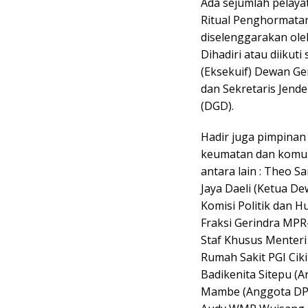
Ada sejumlah pelaya
Ritual Penghormatan
diselenggarakan ole
Dihadiri atau diikuti
(Eksekuif) Dewan Ger
dan Sekretaris Jende
(DGD).
Hadir juga pimpina
keumatan dan komuni
antara lain : Theo 
Jaya Daeli (Ketua 
Komisi Politik dan 
Fraksi Gerindra MPR-
Staf Khusus Menteri
Rumah Sakit PGI Cikin
Badikenita Sitepu (
Mambe (Anggota DPD