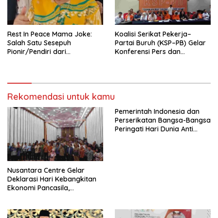
seluruh Indonesia dan
Mancanegara”.
Rest In Peace Mama Joke:
Koalisi Serikat Pekerja–
Salah Satu Sesepuh
Partai Buruh (KSP–PB) Gelar
Pionir/Pendiri dari
Konferensi Pers dan
terbentuknya Gereja
Sarasehan: Menuntaskan
Protestan Soteria di
Perjuangan Koalisi Serikat
Indonesia Jemaat Pancaran
Pekerja–Partai Buruh untuk
Kasih Allah.
RUU Ketenagakerjaan Baru.
Rekomendasi untuk kamu
Pemerintah Indonesia dan
Perserikatan Bangsa-Bangsa
Peringati Hari Dunia Anti
Perdagangan Orang 2026
dengan Komitmen Baru
untuk Memberantas
Perdagangan Orang di Era
Nusantara Centre Gelar
Digital
Deklarasi Hari Kebangkitan
Ekonomi Pancasila,
Peluncuran Buku Soemitro
Djojohadikusumo Anti
Penjajahan (Pergolakan