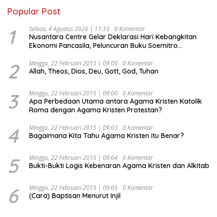
Popular Post
1
Selasa, 4 Agustus 2026 | 17:33
0 Komentar
Nusantara Centre Gelar Deklarasi Hari Kebangkitan
Ekonomi Pancasila, Peluncuran Buku Soemitro
Djojohadikusumo Anti Penjajahan (Pergolakan
Ekonomi Politik Indonesia) & Simposium Nasional
2
Minggu, 22 Februari 2015 | 09:00
0 Komentar
Allah, Theos, Dios, Deu, Gott, God, Tuhan
“Urgensi Undang-Undang Perekonomian Nasional dan
Kesejahteraan Sosial dalam Menata Bangsa Menuju
Indonesia Emas 2045”,
3
Minggu, 22 Februari 2015 | 09:00
0 Komentar
Apa Perbedaan Utama antara Agama Kristen Katolik
Roma dengan Agama Kristen Protestan?
4
Minggu, 22 Februari 2015 | 09:03
0 Komentar
Bagaimana Kita Tahu Agama Kristen itu Benar?
5
Minggu, 22 Februari 2015 | 09:04
0 Komentar
Bukti-Bukti Logis Kebenaran Agama Kristen dan Alkitab
6
Minggu, 22 Februari 2015 | 09:05
0 Komentar
(Cara) Baptisan Menurut Injil