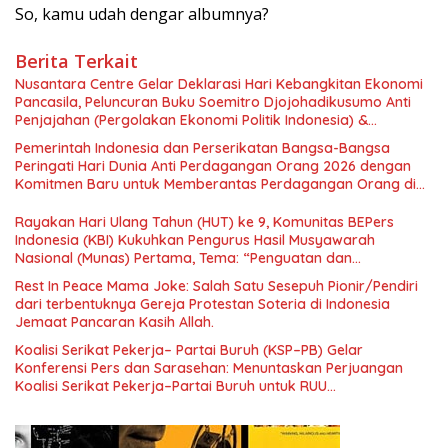
So, kamu udah dengar albumnya?
Berita Terkait
Nusantara Centre Gelar Deklarasi Hari Kebangkitan Ekonomi
Pancasila, Peluncuran Buku Soemitro Djojohadikusumo Anti
Penjajahan (Pergolakan Ekonomi Politik Indonesia) &
Simposium Nasional “Urgensi Undang-Undang Perekonomian
Pemerintah Indonesia dan Perserikatan Bangsa-Bangsa
Nasional dan Kesejahteraan Sosial dalam Menata Bangsa
Peringati Hari Dunia Anti Perdagangan Orang 2026 dengan
Menuju Indonesia Emas 2045”,
Komitmen Baru untuk Memberantas Perdagangan Orang di
Era Digital
Rayakan Hari Ulang Tahun (HUT) ke 9, Komunitas BEPers
Indonesia (KBI) Kukuhkan Pengurus Hasil Musyawarah
Nasional (Munas) Pertama, Tema: “Penguatan dan
Pengembangan Organisasi KBI yang Berbasis Riset di seluruh
Rest In Peace Mama Joke: Salah Satu Sesepuh Pionir/Pendiri
Indonesia dan Mancanegara”.
dari terbentuknya Gereja Protestan Soteria di Indonesia
Jemaat Pancaran Kasih Allah.
Koalisi Serikat Pekerja– Partai Buruh (KSP–PB) Gelar
Konferensi Pers dan Sarasehan: Menuntaskan Perjuangan
Koalisi Serikat Pekerja–Partai Buruh untuk RUU
Ketenagakerjaan Baru.