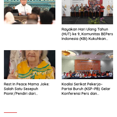
Ekonomi Politik Indonesia) &
Simposium Nasional “Urgensi
Undang-Undang
Perekonomian Nasional dan
Kesejahteraan Sosial dalam
Menata Bangsa Menuju
Rayakan Hari Ulang Tahun
Indonesia Emas 2045”,
(HUT) ke 9, Komunitas BEPers
Indonesia (KBI) Kukuhkan
Pengurus Hasil Musyawarah
Nasional (Munas) Pertama,
Tema: “Penguatan dan
Pengembangan Organisasi
KBI yang Berbasis Riset di
seluruh Indonesia dan
Mancanegara”.
Rest In Peace Mama Joke:
Koalisi Serikat Pekerja–
Salah Satu Sesepuh
Partai Buruh (KSP–PB) Gelar
Pionir/Pendiri dari
Konferensi Pers dan
terbentuknya Gereja
Sarasehan: Menuntaskan
Protestan Soteria di
Perjuangan Koalisi Serikat
Indonesia Jemaat Pancaran
Pekerja–Partai Buruh untuk
Kasih Allah.
RUU Ketenagakerjaan Baru.