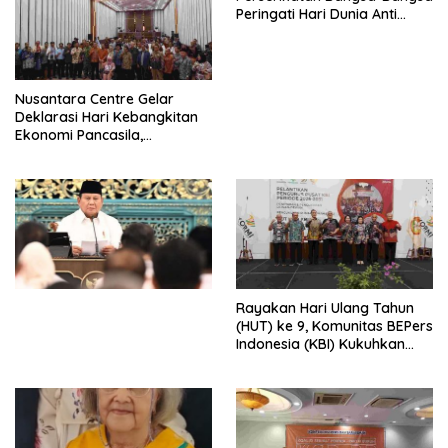
Peringati Hari Dunia Anti
Perdagangan Orang 2026
dengan Komitmen Baru
untuk Memberantas
Perdagangan Orang di Era
Nusantara Centre Gelar
Digital
Deklarasi Hari Kebangkitan
Ekonomi Pancasila,
Peluncuran Buku Soemitro
Djojohadikusumo Anti
Penjajahan (Pergolakan
Ekonomi Politik Indonesia) &
Simposium Nasional “Urgensi
Undang-Undang
Perekonomian Nasional dan
Kesejahteraan Sosial dalam
Menata Bangsa Menuju
Rayakan Hari Ulang Tahun
Indonesia Emas 2045”,
(HUT) ke 9, Komunitas BEPers
Indonesia (KBI) Kukuhkan
Pengurus Hasil Musyawarah
Nasional (Munas) Pertama,
Tema: “Penguatan dan
Pengembangan Organisasi
KBI yang Berbasis Riset di