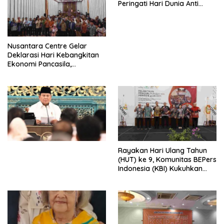
Peringati Hari Dunia Anti
Perdagangan Orang 2026
dengan Komitmen Baru
untuk Memberantas
Perdagangan Orang di Era
Nusantara Centre Gelar
Digital
Deklarasi Hari Kebangkitan
Ekonomi Pancasila,
Peluncuran Buku Soemitro
Djojohadikusumo Anti
Penjajahan (Pergolakan
Ekonomi Politik Indonesia) &
Simposium Nasional “Urgensi
Undang-Undang
Perekonomian Nasional dan
Kesejahteraan Sosial dalam
Menata Bangsa Menuju
Rayakan Hari Ulang Tahun
Indonesia Emas 2045”,
(HUT) ke 9, Komunitas BEPers
Indonesia (KBI) Kukuhkan
Pengurus Hasil Musyawarah
Nasional (Munas) Pertama,
Tema: “Penguatan dan
Pengembangan Organisasi
KBI yang Berbasis Riset di
seluruh Indonesia dan