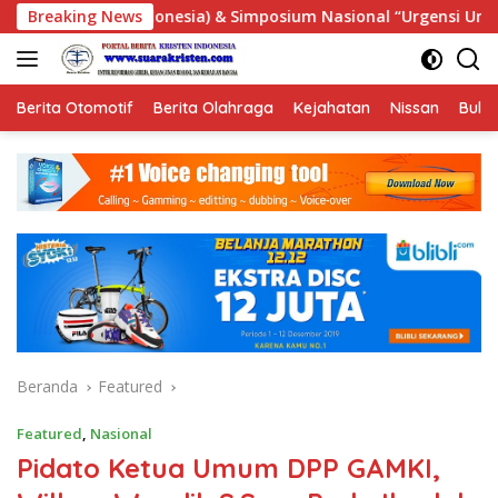
Langsung
 Nasional “Urgensi Undang-Undang Perekonomian Nasional dan 
Breaking News
ke
konten
Berita Otomotif
Berita Olahraga
Kejahatan
Nissan
Bulut
Beranda
Featured
Featured
,
Nasional
Pidato Ketua Umum DPP GAMKI,