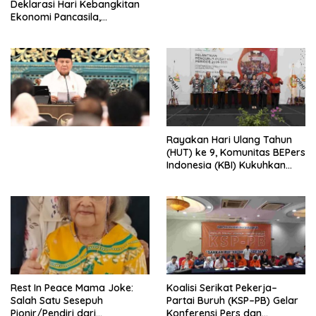
Deklarasi Hari Kebangkitan
Ekonomi Pancasila,
Peluncuran Buku Soemitro
Djojohadikusumo Anti
Penjajahan (Pergolakan
Ekonomi Politik Indonesia) &
Simposium Nasional “Urgensi
Undang-Undang
Perekonomian Nasional dan
Kesejahteraan Sosial dalam
Menata Bangsa Menuju
Rayakan Hari Ulang Tahun
Indonesia Emas 2045”,
(HUT) ke 9, Komunitas BEPers
Indonesia (KBI) Kukuhkan
Pengurus Hasil Musyawarah
Nasional (Munas) Pertama,
Tema: “Penguatan dan
Pengembangan Organisasi
KBI yang Berbasis Riset di
seluruh Indonesia dan
Mancanegara”.
Rest In Peace Mama Joke:
Koalisi Serikat Pekerja–
Salah Satu Sesepuh
Partai Buruh (KSP–PB) Gelar
Pionir/Pendiri dari
Konferensi Pers dan