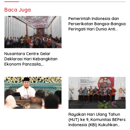
Baca Juga
Pemerintah Indonesia dan
Perserikatan Bangsa-Bangsa
Peringati Hari Dunia Anti
Perdagangan Orang 2026
dengan Komitmen Baru
untuk Memberantas
Perdagangan Orang di Era
Nusantara Centre Gelar
Digital
Deklarasi Hari Kebangkitan
Ekonomi Pancasila,
Peluncuran Buku Soemitro
Djojohadikusumo Anti
Penjajahan (Pergolakan
Ekonomi Politik Indonesia) &
Simposium Nasional “Urgensi
Undang-Undang
Perekonomian Nasional dan
Kesejahteraan Sosial dalam
Menata Bangsa Menuju
Rayakan Hari Ulang Tahun
Indonesia Emas 2045”,
(HUT) ke 9, Komunitas BEPers
Indonesia (KBI) Kukuhkan