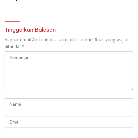
terbentuknya Gereja
Sarasehan: Menuntaskan
Protestan Soteria di
Perjuangan Koalisi Serikat
Indonesia Jemaat Pancaran
Pekerja–Partai Buruh untuk
Kasih Allah.
RUU Ketenagakerjaan Baru.
Tinggalkan Balasan
Alamat email Anda tidak akan dipublikasikan.
Ruas yang wajib
ditandai
*