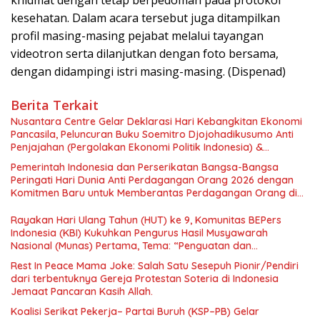
kesehatan. Dalam acara tersebut juga ditampilkan
profil masing-masing pejabat melalui tayangan
videotron serta dilanjutkan dengan foto bersama,
dengan didampingi istri masing-masing. (Dispenad)
Berita Terkait
Nusantara Centre Gelar Deklarasi Hari Kebangkitan Ekonomi
Pancasila, Peluncuran Buku Soemitro Djojohadikusumo Anti
Penjajahan (Pergolakan Ekonomi Politik Indonesia) &
Simposium Nasional “Urgensi Undang-Undang Perekonomian
Pemerintah Indonesia dan Perserikatan Bangsa-Bangsa
Nasional dan Kesejahteraan Sosial dalam Menata Bangsa
Peringati Hari Dunia Anti Perdagangan Orang 2026 dengan
Menuju Indonesia Emas 2045”,
Komitmen Baru untuk Memberantas Perdagangan Orang di
Era Digital
Rayakan Hari Ulang Tahun (HUT) ke 9, Komunitas BEPers
Indonesia (KBI) Kukuhkan Pengurus Hasil Musyawarah
Nasional (Munas) Pertama, Tema: “Penguatan dan
Pengembangan Organisasi KBI yang Berbasis Riset di seluruh
Rest In Peace Mama Joke: Salah Satu Sesepuh Pionir/Pendiri
Indonesia dan Mancanegara”.
dari terbentuknya Gereja Protestan Soteria di Indonesia
Jemaat Pancaran Kasih Allah.
Koalisi Serikat Pekerja– Partai Buruh (KSP–PB) Gelar