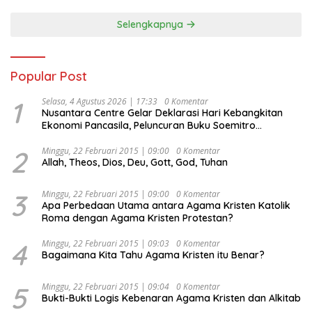
Selengkapnya
Popular Post
1
Selasa, 4 Agustus 2026 | 17:33
0 Komentar
Nusantara Centre Gelar Deklarasi Hari Kebangkitan
Ekonomi Pancasila, Peluncuran Buku Soemitro
Djojohadikusumo Anti Penjajahan (Pergolakan
Ekonomi Politik Indonesia) & Simposium Nasional
2
Minggu, 22 Februari 2015 | 09:00
0 Komentar
Allah, Theos, Dios, Deu, Gott, God, Tuhan
“Urgensi Undang-Undang Perekonomian Nasional dan
Kesejahteraan Sosial dalam Menata Bangsa Menuju
Indonesia Emas 2045”,
3
Minggu, 22 Februari 2015 | 09:00
0 Komentar
Apa Perbedaan Utama antara Agama Kristen Katolik
Roma dengan Agama Kristen Protestan?
4
Minggu, 22 Februari 2015 | 09:03
0 Komentar
Bagaimana Kita Tahu Agama Kristen itu Benar?
5
Minggu, 22 Februari 2015 | 09:04
0 Komentar
Bukti-Bukti Logis Kebenaran Agama Kristen dan Alkitab