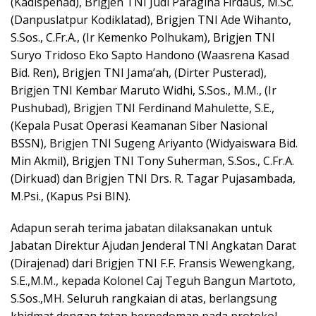
(Kadispenad), Brigjen TNI Judi Paragina Firdaus, M.Sc.
(Danpuslatpur Kodiklatad), Brigjen TNI Ade Wihanto,
S.Sos., C.Fr.A., (Ir Kemenko Polhukam), Brigjen TNI
Suryo Tridoso Eko Sapto Handono (Waasrena Kasad
Bid. Ren), Brigjen TNI Jama’ah, (Dirter Pusterad),
Brigjen TNI Kembar Maruto Widhi, S.Sos., M.M., (Ir
Pushubad), Brigjen TNI Ferdinand Mahulette, S.E.,
(Kepala Pusat Operasi Keamanan Siber Nasional
BSSN), Brigjen TNI Sugeng Ariyanto (Widyaiswara Bid.
Min Akmil), Brigjen TNI Tony Suherman, S.Sos., C.Fr.A.
(Dirkuad) dan Brigjen TNI Drs. R. Tagar Pujasambada,
M.Psi., (Kapus Psi BIN).
Adapun serah terima jabatan dilaksanakan untuk
Jabatan Direktur Ajudan Jenderal TNI Angkatan Darat
(Dirajenad) dari Brigjen TNI F.F. Fransis Wewengkang,
S.E.,M.M., kepada Kolonel Caj Teguh Bangun Martoto,
S.Sos.,MH. Seluruh rangkaian di atas, berlangsung
khidmat dengan tetap berpedoman pada protokol