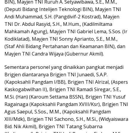
BIN), Mayjen TNI Ruruh A. Setyawibawa, S.E., M.M.,
(Deputi Bidang Intelijen Teknologi BIN), Mayjen TNI
Andi Muhammad, S.H. (Pangdivif-2 Kostrad), Mayjen
TNI Dr. Abdul Rasyid, S.H., M.Hum., (Kadilmiltama
Mahkamah Agung), Mayjen TNI Gabriel Lema, S.Sos. (Ir
Kodiklatad), Mayjen TNI Sonny Aprianto, S.E., M.M.,
(Staf Ahli Bidang Pertahanan dan Keamanan BIN), dan
Mayjen TNI Candra Wijaya (Gubernur Akmil).
Sementara personel yang dinaikkan pangkat menjadi
Brigjen diantaranya Brigjen TNI Junaedi, S.A.P.
(Kapoksahli Pangdam I/BB), Brigjen TNI Alrizal, (Aspers
Kaskogabwilhan II), Brigjen TNI Ramadi Siregar, S.E.,
M.Si. (Han) (Karoum Settama BSSN), Brigjen TNI Yusuf
Ragainaga (Kapoksahli Pangdam XVIII/Ksr), Brigjen TNI
Agus Saepul, S.Sos., M.M., (Kapoksahli Pangdam
XIII/Mdk), Brigjen TNI Sachono, S.H., M.Si., (Widyaiswara
Bid. Nik Akmil), Brigjen TNI Tatang Subarna