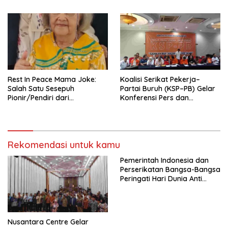
Pengurus Hasil Musyawarah
Nasional (Munas) Pertama,
Tema: “Penguatan dan
Pengembangan Organisasi
KBI yang Berbasis Riset di
seluruh Indonesia dan
Mancanegara”.
Rest In Peace Mama Joke:
Koalisi Serikat Pekerja–
Salah Satu Sesepuh
Partai Buruh (KSP–PB) Gelar
Pionir/Pendiri dari
Konferensi Pers dan
terbentuknya Gereja
Sarasehan: Menuntaskan
Protestan Soteria di
Perjuangan Koalisi Serikat
Indonesia Jemaat Pancaran
Pekerja–Partai Buruh untuk
Kasih Allah.
RUU Ketenagakerjaan Baru.
Rekomendasi untuk kamu
Pemerintah Indonesia dan
Perserikatan Bangsa-Bangsa
Peringati Hari Dunia Anti
Perdagangan Orang 2026
dengan Komitmen Baru
untuk Memberantas
Perdagangan Orang di Era
Nusantara Centre Gelar
Digital