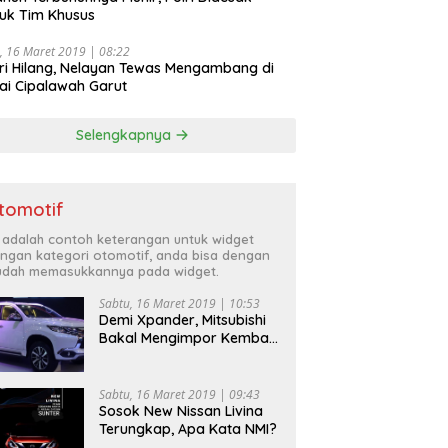
uk Tim Khusus
, 16 Maret 2019 | 08:22
ri Hilang, Nelayan Tewas Mengambang di
ai Cipalawah Garut
Selengkapnya
tomotif
i adalah contoh keterangan untuk widget
ngan kategori otomotif, anda bisa dengan
dah memasukkannya pada widget.
Sabtu, 16 Maret 2019 | 10:53
Demi Xpander, Mitsubishi
Bakal Mengimpor Kembali
Pajero Sport
Sabtu, 16 Maret 2019 | 09:43
Sosok New Nissan Livina
Terungkap, Apa Kata NMI?