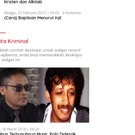
Kristen dan Alkitab
Minggu, 22 Februari 2015 | 09:05
0 Komentar
(Cara) Baptisan Menurut Injil
ita Kriminal
adalah contoh deskripsi untuk widget recent
 wpberita, anda bisa memasukkan deskripsi
 widget ini.
, 16 Maret 2019 | 08:28
ahun Terbunuhnya Munir, Polri Didesak