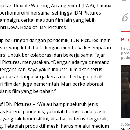
jakan Flexible Working Arrangement (FWA), Timmy
berkompromi bersama, sehingga IDN Pictures
6
mpaign, cerita, maupun film lain yang lebih
ti Dewi, Head of IDN Pictures.
Ber
up beriringan dengan pandemik, IDN Pictures ingin
sok yang lebih baik dengan membuka kesempatan
Ini 
post
rs, untuk berkolaborasi dan bekerja sama. Fajar
pada
 Pictures, menyatakan, “Dengan adanya cinematic
tergantikan, saya yakin industri film akan terus
a bukan tanpa kerja keras dari berbagai pihak:
i film dan juga pemerintah. Mari berkolaborasi
snis film yang bertahan.”
f IDN Pictures – “Walau hampir seluruh jenis
ras karena pandemik, yakinlah bahwa badai pasti
a yang tak kondusif ini, kita harus terus bergerak,
Sabtu
. Tetaplah produktif meski harus melalui medium
14 T