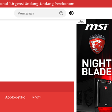
ian Nasional dan Kesejahteraan Sosial dalam Menata Bangsa M
tutup
Apologetika
Profil