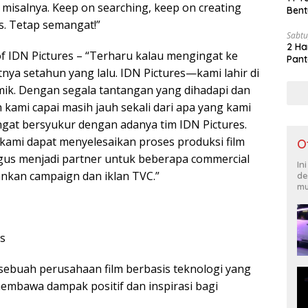
s, misalnya. Keep on searching, keep on creating
Bent
s. Tetap semangat!”
Sabtu
2 Ha
of IDN Pictures – “Terharu kalau mengingat ke
Pant
tnya setahun yang lalu. IDN Pictures—kami lahir di
ik. Dengan segala tantangan yang dihadapi dan
 kami capai masih jauh sekali dari apa yang kami
angat bersyukur dengan adanya tim IDN Pictures.
ami dapat menyelesaikan proses produksi film
O
ligus menjadi partner untuk beberapa commercial
In
nkan campaign dan iklan TVC.”
de
mu
s
 sebuah perusahaan film berbasis teknologi yang
membawa dampak positif dan inspirasi bagi