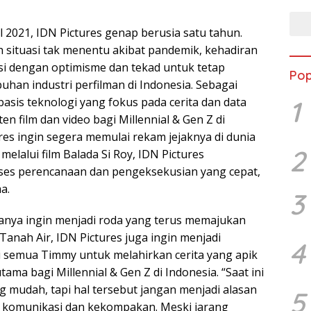
l 2021, IDN Pictures genap berusia satu tahun.
h situasi tak menentu akibat pandemik, kehadiran
asi dengan optimisme dan tekad untuk tetap
Pop
an industri perfilman di Indonesia. Sebagai
asis teknologi yang fokus pada cerita dan data
1
 film dan video bagi Millennial & Gen Z di
res ingin segera memulai rekam jejaknya di dunia
2
 melalui film Balada Si Roy, IDN Pictures
es perencanaan dan pengeksekusian yang cepat,
a.
3
 hanya ingin menjadi roda yang terus memajukan
 Tanah Air, IDN Pictures juga ingin menjadi
4
gi semua Timmy untuk melahirkan cerita yang apik
ama bagi Millennial & Gen Z di Indonesia. “Saat ini
g mudah, tapi hal tersebut jangan menjadi alasan
5
a komunikasi dan kekompakan. Meski jarang