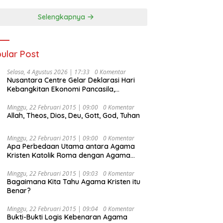
Selengkapnya
ular Post
Selasa, 4 Agustus 2026 | 17:33
0 Komentar
Nusantara Centre Gelar Deklarasi Hari
Kebangkitan Ekonomi Pancasila,
Peluncuran Buku Soemitro
Djojohadikusumo Anti Penjajahan
Minggu, 22 Februari 2015 | 09:00
0 Komentar
Allah, Theos, Dios, Deu, Gott, God, Tuhan
(Pergolakan Ekonomi Politik Indonesia) &
Simposium Nasional “Urgensi Undang-
Undang Perekonomian Nasional dan
Minggu, 22 Februari 2015 | 09:00
0 Komentar
Kesejahteraan Sosial dalam Menata
Apa Perbedaan Utama antara Agama
Bangsa Menuju Indonesia Emas 2045”,
Kristen Katolik Roma dengan Agama
Kristen Protestan?
Minggu, 22 Februari 2015 | 09:03
0 Komentar
Bagaimana Kita Tahu Agama Kristen itu
Benar?
Minggu, 22 Februari 2015 | 09:04
0 Komentar
Bukti-Bukti Logis Kebenaran Agama