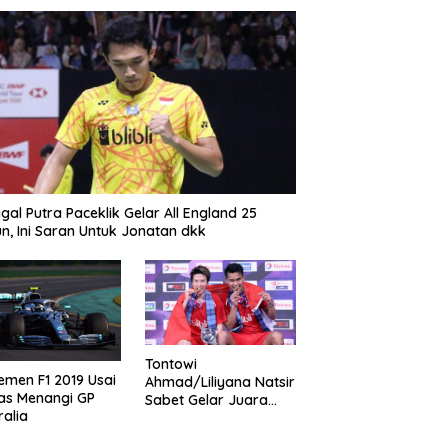
gal Putra Paceklik Gelar All England 25
n, Ini Saran Untuk Jonatan dkk
Tontowi
emen F1 2019 Usai
Ahmad/Liliyana Natsir
as Menangi GP
Sabet Gelar Juara
ralia
Dunia Kedua