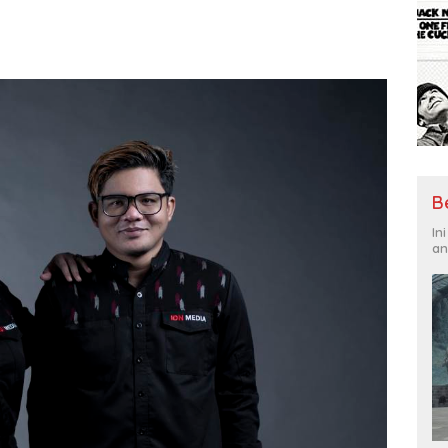
B
In
an