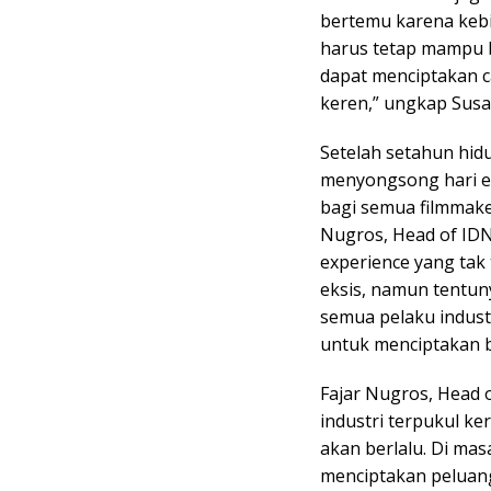
bertemu karena kebi
harus tetap mampu 
dapat menciptakan ca
keren,” ungkap Susan
Setelah setahun hid
menyongsong hari e
bagi semua filmmake
Nugros, Head of IDN
experience yang tak 
eksis, namun tentuny
semua pelaku industr
untuk menciptakan bi
Fajar Nugros, Head o
industri terpukul ke
akan berlalu. Di mas
menciptakan peluang