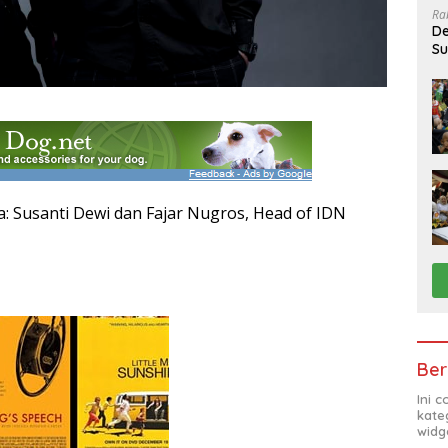
Ra
De
Su
Sa
a: Susanti Dewi dan Fajar Nugros, Head of IDN
Ber
Ini 
kate
widg