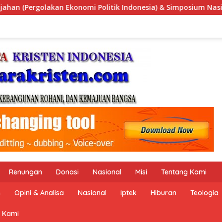
nesia) & Simposium Nasional “Urgensi Undang-Undang Perekonom
Renungan
Donasi
Nasional
Misi
Tentang Kami
n
Opini & Analisa
Nasional
Iptek
Hiburan
Teologia
 Kami