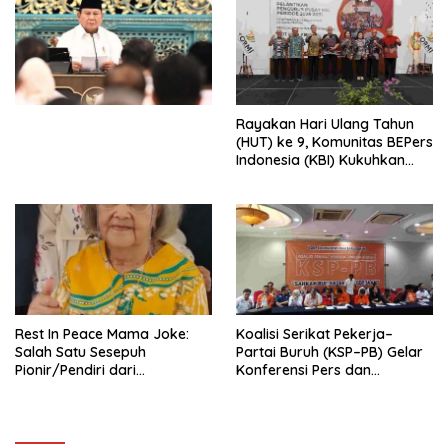
Penjajahan (Pergolakan
Ekonomi Politik Indonesia) &
Simposium Nasional “Urgensi
Undang-Undang
Perekonomian Nasional dan
Kesejahteraan Sosial dalam
Menata Bangsa Menuju
Rayakan Hari Ulang Tahun
Indonesia Emas 2045”,
(HUT) ke 9, Komunitas BEPers
Indonesia (KBI) Kukuhkan
Pengurus Hasil Musyawarah
Nasional (Munas) Pertama,
Tema: “Penguatan dan
Pengembangan Organisasi
KBI yang Berbasis Riset di
seluruh Indonesia dan
Mancanegara”.
Rest In Peace Mama Joke:
Koalisi Serikat Pekerja–
Salah Satu Sesepuh
Partai Buruh (KSP–PB) Gelar
Pionir/Pendiri dari
Konferensi Pers dan
terbentuknya Gereja
Sarasehan: Menuntaskan
Protestan Soteria di
Perjuangan Koalisi Serikat
Indonesia Jemaat Pancaran
Pekerja–Partai Buruh untuk
Kasih Allah.
RUU Ketenagakerjaan Baru.