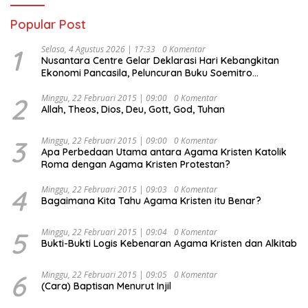
Popular Post
1
Selasa, 4 Agustus 2026 | 17:33
0 Komentar
Nusantara Centre Gelar Deklarasi Hari Kebangkitan
Ekonomi Pancasila, Peluncuran Buku Soemitro
Djojohadikusumo Anti Penjajahan (Pergolakan
Ekonomi Politik Indonesia) & Simposium Nasional
2
Minggu, 22 Februari 2015 | 09:00
0 Komentar
Allah, Theos, Dios, Deu, Gott, God, Tuhan
“Urgensi Undang-Undang Perekonomian Nasional dan
Kesejahteraan Sosial dalam Menata Bangsa Menuju
Indonesia Emas 2045”,
3
Minggu, 22 Februari 2015 | 09:00
0 Komentar
Apa Perbedaan Utama antara Agama Kristen Katolik
Roma dengan Agama Kristen Protestan?
4
Minggu, 22 Februari 2015 | 09:03
0 Komentar
Bagaimana Kita Tahu Agama Kristen itu Benar?
5
Minggu, 22 Februari 2015 | 09:04
0 Komentar
Bukti-Bukti Logis Kebenaran Agama Kristen dan Alkitab
6
Minggu, 22 Februari 2015 | 09:05
0 Komentar
(Cara) Baptisan Menurut Injil