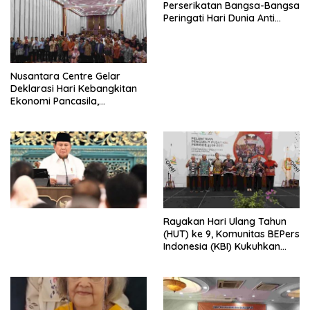
Perserikatan Bangsa-Bangsa
Peringati Hari Dunia Anti
Perdagangan Orang 2026
dengan Komitmen Baru
untuk Memberantas
Perdagangan Orang di Era
Nusantara Centre Gelar
Digital
Deklarasi Hari Kebangkitan
Ekonomi Pancasila,
Peluncuran Buku Soemitro
Djojohadikusumo Anti
Penjajahan (Pergolakan
Ekonomi Politik Indonesia) &
Simposium Nasional “Urgensi
Undang-Undang
Perekonomian Nasional dan
Kesejahteraan Sosial dalam
Menata Bangsa Menuju
Rayakan Hari Ulang Tahun
Indonesia Emas 2045”,
(HUT) ke 9, Komunitas BEPers
Indonesia (KBI) Kukuhkan
Pengurus Hasil Musyawarah
Nasional (Munas) Pertama,
Tema: “Penguatan dan
Pengembangan Organisasi
KBI yang Berbasis Riset di