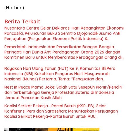
(Hotben)
Berita Terkait
Nusantara Centre Gelar Deklarasi Hari Kebangkitan Ekonomi
Pancasila, Peluncuran Buku Soemitro Djojohadikusumo Anti
Penjajahan (Pergolakan Ekonomi Politik Indonesia) &
Simposium Nasional “Urgensi Undang-Undang Perekonomian
Pemerintah Indonesia dan Perserikatan Bangsa-Bangsa
Nasional dan Kesejahteraan Sosial dalam Menata Bangsa
Peringati Hari Dunia Anti Perdagangan Orang 2026 dengan
Menuju Indonesia Emas 2045”,
Komitmen Baru untuk Memberantas Perdagangan Orang di
Era Digital
Rayakan Hari Ulang Tahun (HUT) ke 9, Komunitas BEPers
Indonesia (KBI) Kukuhkan Pengurus Hasil Musyawarah
Nasional (Munas) Pertama, Tema: “Penguatan dan
Pengembangan Organisasi KBI yang Berbasis Riset di seluruh
Rest In Peace Mama Joke: Salah Satu Sesepuh Pionir/Pendiri
Indonesia dan Mancanegara”.
dari terbentuknya Gereja Protestan Soteria di Indonesia
Jemaat Pancaran Kasih Allah.
Koalisi Serikat Pekerja– Partai Buruh (KSP–PB) Gelar
Konferensi Pers dan Sarasehan: Menuntaskan Perjuangan
Koalisi Serikat Pekerja–Partai Buruh untuk RUU
Ketenagakerjaan Baru.