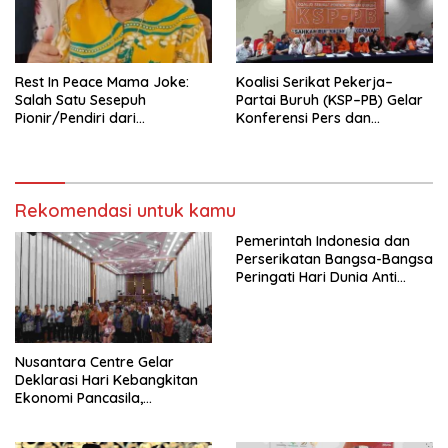
seluruh Indonesia dan
Mancanegara”.
Rest In Peace Mama Joke:
Koalisi Serikat Pekerja–
Salah Satu Sesepuh
Partai Buruh (KSP–PB) Gelar
Pionir/Pendiri dari
Konferensi Pers dan
terbentuknya Gereja
Sarasehan: Menuntaskan
Protestan Soteria di
Perjuangan Koalisi Serikat
Indonesia Jemaat Pancaran
Pekerja–Partai Buruh untuk
Kasih Allah.
RUU Ketenagakerjaan Baru.
Rekomendasi untuk kamu
Pemerintah Indonesia dan
Perserikatan Bangsa-Bangsa
Peringati Hari Dunia Anti
Perdagangan Orang 2026
dengan Komitmen Baru
untuk Memberantas
Perdagangan Orang di Era
Nusantara Centre Gelar
Digital
Deklarasi Hari Kebangkitan
Ekonomi Pancasila,
Peluncuran Buku Soemitro
Djojohadikusumo Anti