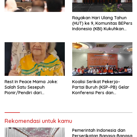
Perekonomian Nasional dan
Kesejahteraan Sosial dalam
Menata Bangsa Menuju
Rayakan Hari Ulang Tahun
Indonesia Emas 2045”,
(HUT) ke 9, Komunitas BEPers
Indonesia (KBI) Kukuhkan
Pengurus Hasil Musyawarah
Nasional (Munas) Pertama,
Tema: “Penguatan dan
Pengembangan Organisasi
KBI yang Berbasis Riset di
seluruh Indonesia dan
Mancanegara”.
Rest In Peace Mama Joke:
Koalisi Serikat Pekerja–
Salah Satu Sesepuh
Partai Buruh (KSP–PB) Gelar
Pionir/Pendiri dari
Konferensi Pers dan
terbentuknya Gereja
Sarasehan: Menuntaskan
Protestan Soteria di
Perjuangan Koalisi Serikat
Indonesia Jemaat Pancaran
Pekerja–Partai Buruh untuk
Kasih Allah.
RUU Ketenagakerjaan Baru.
Rekomendasi untuk kamu
Pemerintah Indonesia dan
Perserikatan Bangsa-Bangsa