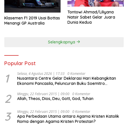
Tontowi Ahmad/Liliyana
Natsir Sabet Gelar Juara
Klasemen F1 2019 Usai Bottas
Dunia Kedua
Menangi GP Australia
Selengkapnya
Popular Post
1
Selasa, 4 Agustus 2026 | 17:33
0 Komentar
Nusantara Centre Gelar Deklarasi Hari Kebangkitan
Ekonomi Pancasila, Peluncuran Buku Soemitro
Djojohadikusumo Anti Penjajahan (Pergolakan
Ekonomi Politik Indonesia) & Simposium Nasional
2
Minggu, 22 Februari 2015 | 09:00
0 Komentar
Allah, Theos, Dios, Deu, Gott, God, Tuhan
“Urgensi Undang-Undang Perekonomian Nasional dan
Kesejahteraan Sosial dalam Menata Bangsa Menuju
Indonesia Emas 2045”,
3
Minggu, 22 Februari 2015 | 09:00
0 Komentar
Apa Perbedaan Utama antara Agama Kristen Katolik
Roma dengan Agama Kristen Protestan?