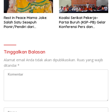
seluruh Indonesia dan
Mancanegara”.
Rest In Peace Mama Joke:
Koalisi Serikat Pekerja–
Salah Satu Sesepuh
Partai Buruh (KSP–PB) Gelar
Pionir/Pendiri dari
Konferensi Pers dan
terbentuknya Gereja
Sarasehan: Menuntaskan
Protestan Soteria di
Perjuangan Koalisi Serikat
Indonesia Jemaat Pancaran
Pekerja–Partai Buruh untuk
Kasih Allah.
RUU Ketenagakerjaan Baru.
Tinggalkan Balasan
Alamat email Anda tidak akan dipublikasikan.
Ruas yang wajib
ditandai
*