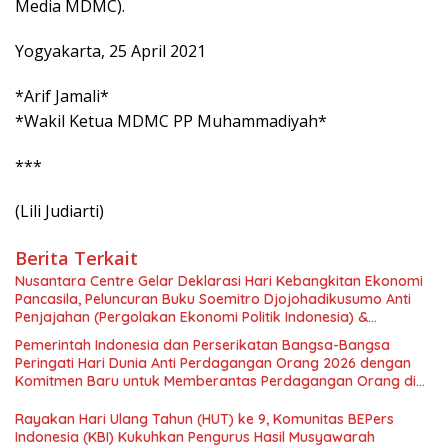
Media MDMC).
Yogyakarta, 25 April 2021
*Arif Jamali*
*Wakil Ketua MDMC PP Muhammadiyah*
***
(Lili Judiarti)
Berita Terkait
Nusantara Centre Gelar Deklarasi Hari Kebangkitan Ekonomi
Pancasila, Peluncuran Buku Soemitro Djojohadikusumo Anti
Penjajahan (Pergolakan Ekonomi Politik Indonesia) &
Simposium Nasional “Urgensi Undang-Undang Perekonomian
Pemerintah Indonesia dan Perserikatan Bangsa-Bangsa
Nasional dan Kesejahteraan Sosial dalam Menata Bangsa
Peringati Hari Dunia Anti Perdagangan Orang 2026 dengan
Menuju Indonesia Emas 2045”,
Komitmen Baru untuk Memberantas Perdagangan Orang di
Era Digital
Rayakan Hari Ulang Tahun (HUT) ke 9, Komunitas BEPers
Indonesia (KBI) Kukuhkan Pengurus Hasil Musyawarah