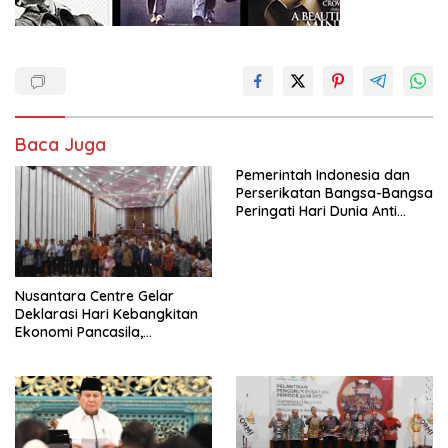
Baca Juga
Pemerintah Indonesia dan
Perserikatan Bangsa-Bangsa
Peringati Hari Dunia Anti
Perdagangan Orang 2026
dengan Komitmen Baru
untuk Memberantas
Perdagangan Orang di Era
Nusantara Centre Gelar
Digital
Deklarasi Hari Kebangkitan
Ekonomi Pancasila,
Peluncuran Buku Soemitro
Djojohadikusumo Anti
Penjajahan (Pergolakan
Ekonomi Politik Indonesia) &
Simposium Nasional “Urgensi
Undang-Undang