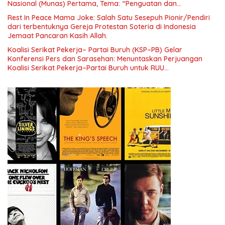
Nasional (Munas) Pertama, Tema: “Penguatan dan
Pengembangan Organisasi KBI yang Berbasis Riset di seluruh
Rest In Peace Mama Joke: Salah Satu Sesepuh Pionir/Pendiri
Indonesia dan Mancanegara”.
dari terbentuknya Gereja Protestan Soteria di Indonesia
Jemaat Pancaran Kasih Allah.
Koalisi Serikat Pekerja– Partai Buruh (KSP–PB) Gelar
Konferensi Pers dan Sarasehan: Menuntaskan Perjuangan
Koalisi Serikat Pekerja–Partai Buruh untuk RUU
Ketenagakerjaan Baru.