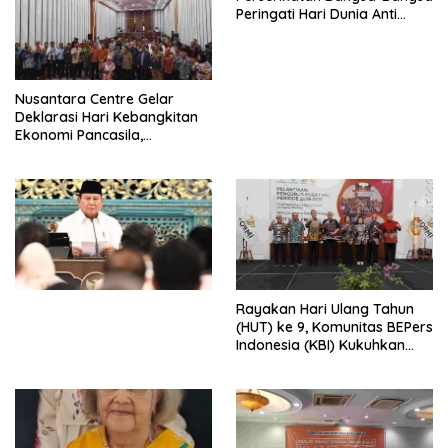
Peringati Hari Dunia Anti
Perdagangan Orang 2026
dengan Komitmen Baru
untuk Memberantas
Perdagangan Orang di Era
Nusantara Centre Gelar
Digital
Deklarasi Hari Kebangkitan
Ekonomi Pancasila,
Peluncuran Buku Soemitro
Djojohadikusumo Anti
Penjajahan (Pergolakan
Ekonomi Politik Indonesia) &
Simposium Nasional “Urgensi
Undang-Undang
Perekonomian Nasional dan
Kesejahteraan Sosial dalam
Menata Bangsa Menuju
Rayakan Hari Ulang Tahun
Indonesia Emas 2045”,
(HUT) ke 9, Komunitas BEPers
Indonesia (KBI) Kukuhkan
Pengurus Hasil Musyawarah
Nasional (Munas) Pertama,
Tema: “Penguatan dan
Pengembangan Organisasi
KBI yang Berbasis Riset di