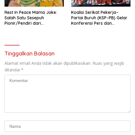
Rest In Peace Mama Joke:
Koalisi Serikat Pekerja–
Salah Satu Sesepuh
Partai Buruh (KSP–PB) Gelar
Pionir/Pendiri dari
Konferensi Pers dan
terbentuknya Gereja
Sarasehan: Menuntaskan
Protestan Soteria di
Perjuangan Koalisi Serikat
Indonesia Jemaat Pancaran
Pekerja–Partai Buruh untuk
Kasih Allah.
RUU Ketenagakerjaan Baru.
Tinggalkan Balasan
Alamat email Anda tidak akan dipublikasikan.
Ruas yang wajib
ditandai
*