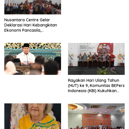
Perdagangan Orang 2026
dengan Komitmen Baru
untuk Memberantas
Perdagangan Orang di Era
Nusantara Centre Gelar
Digital
Deklarasi Hari Kebangkitan
Ekonomi Pancasila,
Peluncuran Buku Soemitro
Djojohadikusumo Anti
Penjajahan (Pergolakan
Ekonomi Politik Indonesia) &
Simposium Nasional “Urgensi
Undang-Undang
Perekonomian Nasional dan
Kesejahteraan Sosial dalam
Menata Bangsa Menuju
Rayakan Hari Ulang Tahun
Indonesia Emas 2045”,
(HUT) ke 9, Komunitas BEPers
Indonesia (KBI) Kukuhkan
Pengurus Hasil Musyawarah
Nasional (Munas) Pertama,
Tema: “Penguatan dan
Pengembangan Organisasi
KBI yang Berbasis Riset di
seluruh Indonesia dan
Mancanegara”.