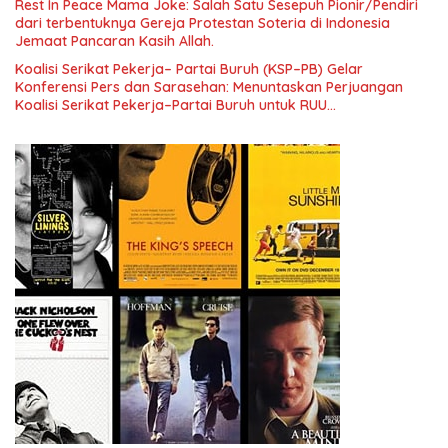
Rest In Peace Mama Joke: Salah Satu Sesepuh Pionir/Pendiri
Indonesia dan Mancanegara”.
dari terbentuknya Gereja Protestan Soteria di Indonesia
Jemaat Pancaran Kasih Allah.
Koalisi Serikat Pekerja– Partai Buruh (KSP–PB) Gelar
Konferensi Pers dan Sarasehan: Menuntaskan Perjuangan
Koalisi Serikat Pekerja–Partai Buruh untuk RUU
Ketenagakerjaan Baru.