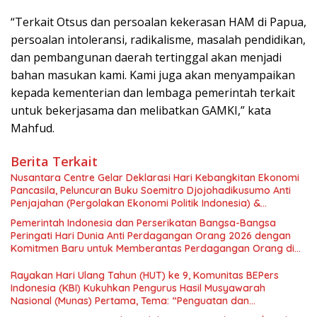
“Terkait Otsus dan persoalan kekerasan HAM di Papua,
persoalan intoleransi, radikalisme, masalah pendidikan,
dan pembangunan daerah tertinggal akan menjadi
bahan masukan kami. Kami juga akan menyampaikan
kepada kementerian dan lembaga pemerintah terkait
untuk bekerjasama dan melibatkan GAMKI,” kata
Mahfud.
Berita Terkait
Nusantara Centre Gelar Deklarasi Hari Kebangkitan Ekonomi
Pancasila, Peluncuran Buku Soemitro Djojohadikusumo Anti
Penjajahan (Pergolakan Ekonomi Politik Indonesia) &
Simposium Nasional “Urgensi Undang-Undang Perekonomian
Pemerintah Indonesia dan Perserikatan Bangsa-Bangsa
Nasional dan Kesejahteraan Sosial dalam Menata Bangsa
Peringati Hari Dunia Anti Perdagangan Orang 2026 dengan
Menuju Indonesia Emas 2045”,
Komitmen Baru untuk Memberantas Perdagangan Orang di
Era Digital
Rayakan Hari Ulang Tahun (HUT) ke 9, Komunitas BEPers
Indonesia (KBI) Kukuhkan Pengurus Hasil Musyawarah
Nasional (Munas) Pertama, Tema: “Penguatan dan
Pengembangan Organisasi KBI yang Berbasis Riset di seluruh