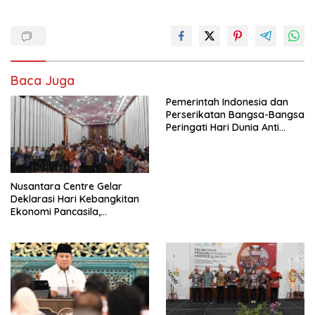
Baca Juga
Pemerintah Indonesia dan
Perserikatan Bangsa-Bangsa
Peringati Hari Dunia Anti
Perdagangan Orang 2026
dengan Komitmen Baru
untuk Memberantas
Perdagangan Orang di Era
Nusantara Centre Gelar
Digital
Deklarasi Hari Kebangkitan
Ekonomi Pancasila,
Peluncuran Buku Soemitro
Djojohadikusumo Anti
Penjajahan (Pergolakan
Ekonomi Politik Indonesia) &
Simposium Nasional “Urgensi
Undang-Undang
Perekonomian Nasional dan
Kesejahteraan Sosial dalam