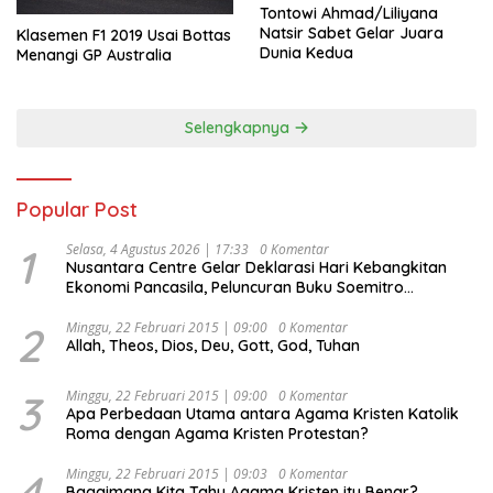
Tontowi Ahmad/Liliyana
Natsir Sabet Gelar Juara
Klasemen F1 2019 Usai Bottas
Dunia Kedua
Menangi GP Australia
Selengkapnya
Popular Post
1
Selasa, 4 Agustus 2026 | 17:33
0 Komentar
Nusantara Centre Gelar Deklarasi Hari Kebangkitan
Ekonomi Pancasila, Peluncuran Buku Soemitro
Djojohadikusumo Anti Penjajahan (Pergolakan
Ekonomi Politik Indonesia) & Simposium Nasional
2
Minggu, 22 Februari 2015 | 09:00
0 Komentar
Allah, Theos, Dios, Deu, Gott, God, Tuhan
“Urgensi Undang-Undang Perekonomian Nasional dan
Kesejahteraan Sosial dalam Menata Bangsa Menuju
Indonesia Emas 2045”,
3
Minggu, 22 Februari 2015 | 09:00
0 Komentar
Apa Perbedaan Utama antara Agama Kristen Katolik
Roma dengan Agama Kristen Protestan?
4
Minggu, 22 Februari 2015 | 09:03
0 Komentar
Bagaimana Kita Tahu Agama Kristen itu Benar?