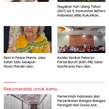
Menata Bangsa Menuju
Rayakan Hari Ulang Tahun
Indonesia Emas 2045”,
(HUT) ke 9, Komunitas BEPers
Indonesia (KBI) Kukuhkan
Pengurus Hasil Musyawarah
Nasional (Munas) Pertama,
Tema: “Penguatan dan
Pengembangan Organisasi
KBI yang Berbasis Riset di
seluruh Indonesia dan
Mancanegara”.
Rest In Peace Mama Joke:
Koalisi Serikat Pekerja–
Salah Satu Sesepuh
Partai Buruh (KSP–PB) Gelar
Pionir/Pendiri dari
Konferensi Pers dan
terbentuknya Gereja
Sarasehan: Menuntaskan
Protestan Soteria di
Perjuangan Koalisi Serikat
Indonesia Jemaat Pancaran
Pekerja–Partai Buruh untuk
Kasih Allah.
RUU Ketenagakerjaan Baru.
Rekomendasi untuk kamu
Pemerintah Indonesia dan
Perserikatan Bangsa-Bangsa
Peringati Hari Dunia Anti