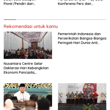
Pionir/Pendiri dari
Konferensi Pers dan
terbentuknya Gereja
Sarasehan: Menuntaskan
Protestan Soteria di
Perjuangan Koalisi Serikat
Indonesia Jemaat Pancaran
Pekerja–Partai Buruh untuk
Kasih Allah.
RUU Ketenagakerjaan Baru.
Rekomendasi untuk kamu
Pemerintah Indonesia dan
Perserikatan Bangsa-Bangsa
Peringati Hari Dunia Anti
Perdagangan Orang 2026
dengan Komitmen Baru
untuk Memberantas
Perdagangan Orang di Era
Nusantara Centre Gelar
Digital
Deklarasi Hari Kebangkitan
Ekonomi Pancasila,
Peluncuran Buku Soemitro
Djojohadikusumo Anti
Penjajahan (Pergolakan
Ekonomi Politik Indonesia) &
Simposium Nasional “Urgensi
Undang-Undang
Perekonomian Nasional dan
Kesejahteraan Sosial dalam