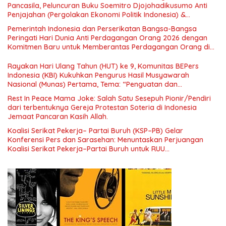
Pancasila, Peluncuran Buku Soemitro Djojohadikusumo Anti
Penjajahan (Pergolakan Ekonomi Politik Indonesia) &
Simposium Nasional “Urgensi Undang-Undang Perekonomian
Pemerintah Indonesia dan Perserikatan Bangsa-Bangsa
Nasional dan Kesejahteraan Sosial dalam Menata Bangsa
Peringati Hari Dunia Anti Perdagangan Orang 2026 dengan
Menuju Indonesia Emas 2045”,
Komitmen Baru untuk Memberantas Perdagangan Orang di
Era Digital
Rayakan Hari Ulang Tahun (HUT) ke 9, Komunitas BEPers
Indonesia (KBI) Kukuhkan Pengurus Hasil Musyawarah
Nasional (Munas) Pertama, Tema: “Penguatan dan
Pengembangan Organisasi KBI yang Berbasis Riset di seluruh
Rest In Peace Mama Joke: Salah Satu Sesepuh Pionir/Pendiri
Indonesia dan Mancanegara”.
dari terbentuknya Gereja Protestan Soteria di Indonesia
Jemaat Pancaran Kasih Allah.
Koalisi Serikat Pekerja– Partai Buruh (KSP–PB) Gelar
Konferensi Pers dan Sarasehan: Menuntaskan Perjuangan
Koalisi Serikat Pekerja–Partai Buruh untuk RUU
Ketenagakerjaan Baru.