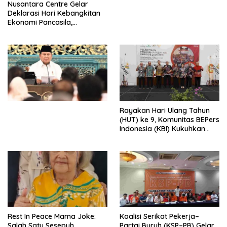
Nusantara Centre Gelar
Digital
Deklarasi Hari Kebangkitan
Ekonomi Pancasila,
Peluncuran Buku Soemitro
Djojohadikusumo Anti
Penjajahan (Pergolakan
Ekonomi Politik Indonesia) &
Simposium Nasional “Urgensi
Undang-Undang
Perekonomian Nasional dan
Kesejahteraan Sosial dalam
Menata Bangsa Menuju
Rayakan Hari Ulang Tahun
Indonesia Emas 2045”,
(HUT) ke 9, Komunitas BEPers
Indonesia (KBI) Kukuhkan
Pengurus Hasil Musyawarah
Nasional (Munas) Pertama,
Tema: “Penguatan dan
Pengembangan Organisasi
KBI yang Berbasis Riset di
seluruh Indonesia dan
Mancanegara”.
Rest In Peace Mama Joke:
Koalisi Serikat Pekerja–
Salah Satu Sesepuh
Partai Buruh (KSP–PB) Gelar