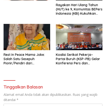
Menata Bangsa Menuju
Rayakan Hari Ulang Tahun
Indonesia Emas 2045”,
(HUT) ke 9, Komunitas BEPers
Indonesia (KBI) Kukuhkan
Pengurus Hasil Musyawarah
Nasional (Munas) Pertama,
Tema: “Penguatan dan
Pengembangan Organisasi
KBI yang Berbasis Riset di
seluruh Indonesia dan
Mancanegara”.
Rest In Peace Mama Joke:
Koalisi Serikat Pekerja–
Salah Satu Sesepuh
Partai Buruh (KSP–PB) Gelar
Pionir/Pendiri dari
Konferensi Pers dan
terbentuknya Gereja
Sarasehan: Menuntaskan
Protestan Soteria di
Perjuangan Koalisi Serikat
Indonesia Jemaat Pancaran
Pekerja–Partai Buruh untuk
Kasih Allah.
RUU Ketenagakerjaan Baru.
Tinggalkan Balasan
Alamat email Anda tidak akan dipublikasikan.
Ruas yang wajib
ditandai
*