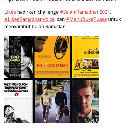
Likee
hadirkan challenge
#SalamRamadhan2021
,
#LikeeRamadhanVoice
, dan
#MenuBukaPuasa
untuk
menyambut bulan Ramadan