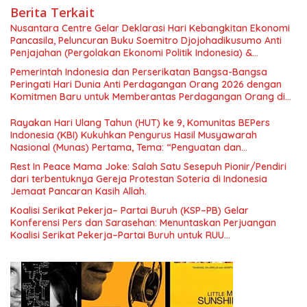
Berita Terkait
Nusantara Centre Gelar Deklarasi Hari Kebangkitan Ekonomi
Pancasila, Peluncuran Buku Soemitro Djojohadikusumo Anti
Penjajahan (Pergolakan Ekonomi Politik Indonesia) &
Simposium Nasional “Urgensi Undang-Undang Perekonomian
Pemerintah Indonesia dan Perserikatan Bangsa-Bangsa
Nasional dan Kesejahteraan Sosial dalam Menata Bangsa
Peringati Hari Dunia Anti Perdagangan Orang 2026 dengan
Menuju Indonesia Emas 2045”,
Komitmen Baru untuk Memberantas Perdagangan Orang di
Era Digital
Rayakan Hari Ulang Tahun (HUT) ke 9, Komunitas BEPers
Indonesia (KBI) Kukuhkan Pengurus Hasil Musyawarah
Nasional (Munas) Pertama, Tema: “Penguatan dan
Pengembangan Organisasi KBI yang Berbasis Riset di seluruh
Rest In Peace Mama Joke: Salah Satu Sesepuh Pionir/Pendiri
Indonesia dan Mancanegara”.
dari terbentuknya Gereja Protestan Soteria di Indonesia
Jemaat Pancaran Kasih Allah.
Koalisi Serikat Pekerja– Partai Buruh (KSP–PB) Gelar
Konferensi Pers dan Sarasehan: Menuntaskan Perjuangan
Koalisi Serikat Pekerja–Partai Buruh untuk RUU
Ketenagakerjaan Baru.