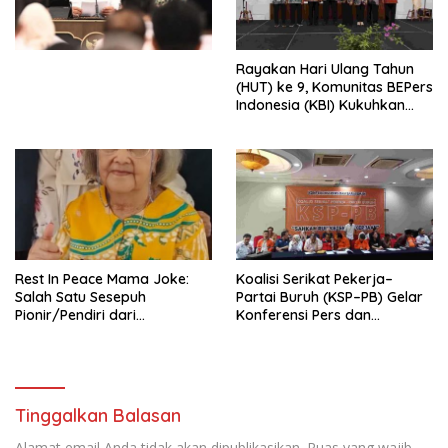
Undang-Undang
Perekonomian Nasional dan
Kesejahteraan Sosial dalam
Menata Bangsa Menuju
Rayakan Hari Ulang Tahun
Indonesia Emas 2045”,
(HUT) ke 9, Komunitas BEPers
Indonesia (KBI) Kukuhkan
Pengurus Hasil Musyawarah
Nasional (Munas) Pertama,
Tema: “Penguatan dan
Pengembangan Organisasi
KBI yang Berbasis Riset di
seluruh Indonesia dan
Mancanegara”.
Rest In Peace Mama Joke:
Koalisi Serikat Pekerja–
Salah Satu Sesepuh
Partai Buruh (KSP–PB) Gelar
Pionir/Pendiri dari
Konferensi Pers dan
terbentuknya Gereja
Sarasehan: Menuntaskan
Protestan Soteria di
Perjuangan Koalisi Serikat
Indonesia Jemaat Pancaran
Pekerja–Partai Buruh untuk
Kasih Allah.
RUU Ketenagakerjaan Baru.
Tinggalkan Balasan
Alamat email Anda tidak akan dipublikasikan.
Ruas yang wajib