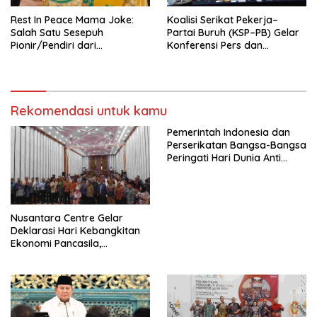
Rest In Peace Mama Joke:
Koalisi Serikat Pekerja–
Salah Satu Sesepuh
Partai Buruh (KSP–PB) Gelar
Pionir/Pendiri dari
Konferensi Pers dan
terbentuknya Gereja
Sarasehan: Menuntaskan
Protestan Soteria di
Perjuangan Koalisi Serikat
Indonesia Jemaat Pancaran
Pekerja–Partai Buruh untuk
Kasih Allah.
RUU Ketenagakerjaan Baru.
Rekomendasi untuk kamu
Pemerintah Indonesia dan
Perserikatan Bangsa-Bangsa
Peringati Hari Dunia Anti
Perdagangan Orang 2026
dengan Komitmen Baru
untuk Memberantas
Perdagangan Orang di Era
Nusantara Centre Gelar
Digital
Deklarasi Hari Kebangkitan
Ekonomi Pancasila,
Peluncuran Buku Soemitro
Djojohadikusumo Anti
Penjajahan (Pergolakan
Ekonomi Politik Indonesia) &
Simposium Nasional “Urgensi