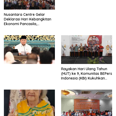
dengan Komitmen Baru
untuk Memberantas
Perdagangan Orang di Era
Nusantara Centre Gelar
Digital
Deklarasi Hari Kebangkitan
Ekonomi Pancasila,
Peluncuran Buku Soemitro
Djojohadikusumo Anti
Penjajahan (Pergolakan
Ekonomi Politik Indonesia) &
Simposium Nasional “Urgensi
Undang-Undang
Perekonomian Nasional dan
Kesejahteraan Sosial dalam
Menata Bangsa Menuju
Rayakan Hari Ulang Tahun
Indonesia Emas 2045”,
(HUT) ke 9, Komunitas BEPers
Indonesia (KBI) Kukuhkan
Pengurus Hasil Musyawarah
Nasional (Munas) Pertama,
Tema: “Penguatan dan
Pengembangan Organisasi
KBI yang Berbasis Riset di
seluruh Indonesia dan
Mancanegara”.