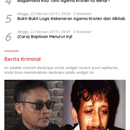
4
Bagaimana Kita Tahu Agama Kristen itu Benar?
5
Minggu, 22 Februari 2015 | 09:04
0 Komentar
Bukti-Bukti Logis Kebenaran Agama Kristen dan Alkitab
6
Minggu, 22 Februari 2015 | 09:05
0 Komentar
(Cara) Baptisan Menurut Injil
Berita Kriminal
Ini adalah contoh deskripsi untuk widget recent post wpberita,
anda bisa memasukkan deskripsi pada widget ini.