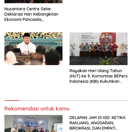
Perdagangan Orang di Era
Nusantara Centre Gelar
Digital
Deklarasi Hari Kebangkitan
Ekonomi Pancasila,
Peluncuran Buku Soemitro
Djojohadikusumo Anti
Penjajahan (Pergolakan
Ekonomi Politik Indonesia) &
Simposium Nasional “Urgensi
Undang-Undang
Perekonomian Nasional dan
Kesejahteraan Sosial dalam
Menata Bangsa Menuju
Rayakan Hari Ulang Tahun
Indonesia Emas 2045”,
(HUT) ke 9, Komunitas BEPers
Indonesia (KBI) Kukuhkan
Pengurus Hasil Musyawarah
Nasional (Munas) Pertama,
Tema: “Penguatan dan
Pengembangan Organisasi
Rekomendasi untuk kamu
KBI yang Berbasis Riset di
seluruh Indonesia dan
DELAPAN JAM DI IGD: KETIKA
Mancanegara”.
RANJANG, ANGGARAN,
BIROKRASI, DAN EMPATI