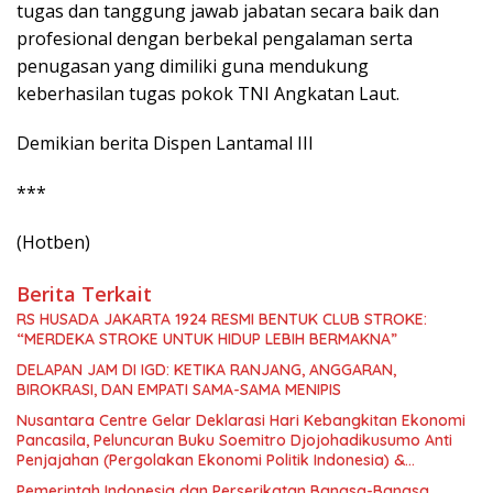
tugas dan tanggung jawab jabatan secara baik dan
profesional dengan berbekal pengalaman serta
penugasan yang dimiliki guna mendukung
keberhasilan tugas pokok TNI Angkatan Laut.
Demikian berita Dispen Lantamal III
***
(Hotben)
Berita Terkait
RS HUSADA JAKARTA 1924 RESMI BENTUK CLUB STROKE:
“MERDEKA STROKE UNTUK HIDUP LEBIH BERMAKNA”
DELAPAN JAM DI IGD: KETIKA RANJANG, ANGGARAN,
BIROKRASI, DAN EMPATI SAMA-SAMA MENIPIS
Nusantara Centre Gelar Deklarasi Hari Kebangkitan Ekonomi
Pancasila, Peluncuran Buku Soemitro Djojohadikusumo Anti
Penjajahan (Pergolakan Ekonomi Politik Indonesia) &
Simposium Nasional “Urgensi Undang-Undang Perekonomian
Pemerintah Indonesia dan Perserikatan Bangsa-Bangsa