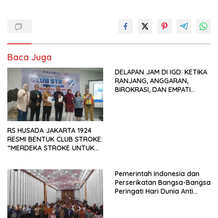
Baca Juga
DELAPAN JAM DI IGD: KETIKA
RANJANG, ANGGARAN,
BIROKRASI, DAN EMPATI
SAMA-SAMA MENIPIS
RS HUSADA JAKARTA 1924
RESMI BENTUK CLUB STROKE:
“MERDEKA STROKE UNTUK
HIDUP LEBIH BERMAKNA”
Pemerintah Indonesia dan
Perserikatan Bangsa-Bangsa
Peringati Hari Dunia Anti
Perdagangan Orang 2026
dengan Komitmen Baru
untuk Memberantas