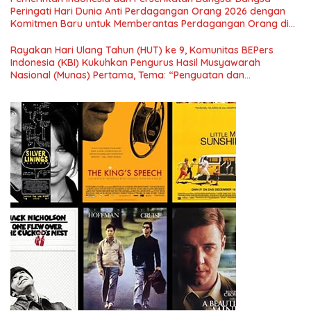
Nasional dan Kesejahteraan Sosial dalam Menata Bangsa
Peringati Hari Dunia Anti Perdagangan Orang 2026 dengan
Menuju Indonesia Emas 2045”,
Komitmen Baru untuk Memberantas Perdagangan Orang di
Era Digital
Rayakan Hari Ulang Tahun (HUT) ke 9, Komunitas BEPers
Indonesia (KBI) Kukuhkan Pengurus Hasil Musyawarah
Nasional (Munas) Pertama, Tema: “Penguatan dan
Pengembangan Organisasi KBI yang Berbasis Riset di seluruh
Indonesia dan Mancanegara”.