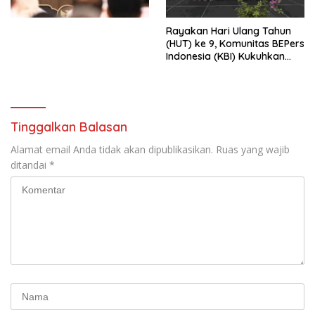
Kesejahteraan Sosial dalam
Menata Bangsa Menuju
Rayakan Hari Ulang Tahun
Indonesia Emas 2045”,
(HUT) ke 9, Komunitas BEPers
Indonesia (KBI) Kukuhkan
Pengurus Hasil Musyawarah
Nasional (Munas) Pertama,
Tema: “Penguatan dan
Pengembangan Organisasi
KBI yang Berbasis Riset di
Tinggalkan Balasan
seluruh Indonesia dan
Mancanegara”.
Alamat email Anda tidak akan dipublikasikan.
Ruas yang wajib
ditandai
*