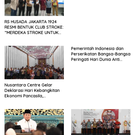
SAMA-SAMA MENIPIS
RS HUSADA JAKARTA 1924
RESMI BENTUK CLUB STROKE:
“MERDEKA STROKE UNTUK
HIDUP LEBIH BERMAKNA”
Pemerintah Indonesia dan
Perserikatan Bangsa-Bangsa
Peringati Hari Dunia Anti
Perdagangan Orang 2026
dengan Komitmen Baru
untuk Memberantas
Perdagangan Orang di Era
Nusantara Centre Gelar
Digital
Deklarasi Hari Kebangkitan
Ekonomi Pancasila,
Peluncuran Buku Soemitro
Djojohadikusumo Anti
Penjajahan (Pergolakan
Ekonomi Politik Indonesia) &
Simposium Nasional “Urgensi
Undang-Undang
Perekonomian Nasional dan