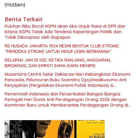
(Hotben)
Berita Terkait
Puluhan Ribu Buruh KSPN akan Aksi Unjuk Rasa di DPR dan
Istana: KSPN Tidak Ada Tendensi Kepentingan Politik dan
Tidak Dikooptasi oleh Siapapun
RS HUSADA JAKARTA 1924 RESMI BENTUK CLUB STROKE:
“MERDEKA STROKE UNTUK HIDUP LEBIH BERMAKNA”
DELAPAN JAM DI IGD: KETIKA RANJANG, ANGGARAN,
BIROKRASI, DAN EMPATI SAMA-SAMA MENIPIS
Nusantara Centre Gelar Deklarasi Hari Kebangkitan Ekonomi
Pancasila, Peluncuran Buku Soemitro Djojohadikusumo Anti
Penjajahan (Pergolakan Ekonomi Politik Indonesia) &
Simposium Nasional “Urgensi Undang-Undang Perekonomian
Pemerintah Indonesia dan Perserikatan Bangsa-Bangsa
Nasional dan Kesejahteraan Sosial dalam Menata Bangsa
Peringati Hari Dunia Anti Perdagangan Orang 2026 dengan
Menuju Indonesia Emas 2045”,
Komitmen Baru untuk Memberantas Perdagangan Orang di
Era Digital