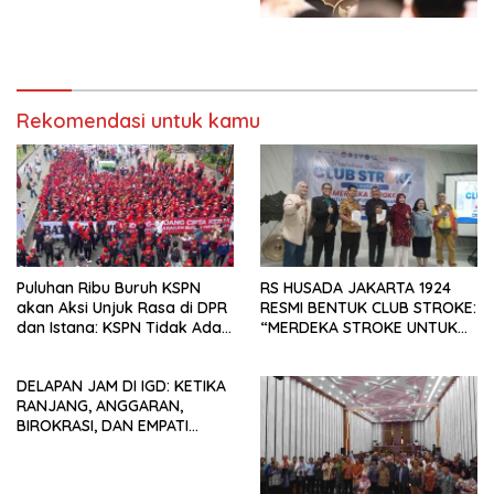
untuk Memberantas
Kesejahteraan Sosial dalam
Perdagangan Orang di Era
Menata Bangsa Menuju
Digital
Indonesia Emas 2045”,
Rekomendasi untuk kamu
Puluhan Ribu Buruh KSPN
RS HUSADA JAKARTA 1924
akan Aksi Unjuk Rasa di DPR
RESMI BENTUK CLUB STROKE:
dan Istana: KSPN Tidak Ada
“MERDEKA STROKE UNTUK
Tendensi Kepentingan Politik
HIDUP LEBIH BERMAKNA”
dan Tidak Dikooptasi oleh
DELAPAN JAM DI IGD: KETIKA
Siapapun
RANJANG, ANGGARAN,
BIROKRASI, DAN EMPATI
SAMA-SAMA MENIPIS