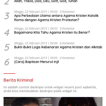
2
Allah, Theos, Dios, Deu, Gott, God, Tuhan
3
Minggu, 22 Februari 2015 | 09:00
0 Komentar
Apa Perbedaan Utama antara Agama Kristen Katolik
Roma dengan Agama Kristen Protestan?
4
Minggu, 22 Februari 2015 | 09:03
0 Komentar
Bagaimana Kita Tahu Agama Kristen itu Benar?
5
Minggu, 22 Februari 2015 | 09:04
0 Komentar
Bukti-Bukti Logis Kebenaran Agama Kristen dan Alkitab
6
Minggu, 22 Februari 2015 | 09:05
0 Komentar
(Cara) Baptisan Menurut Injil
Berita Kriminal
Ini adalah contoh deskripsi untuk widget recent post wpberita,
anda bisa memasukkan deskripsi pada widget ini.