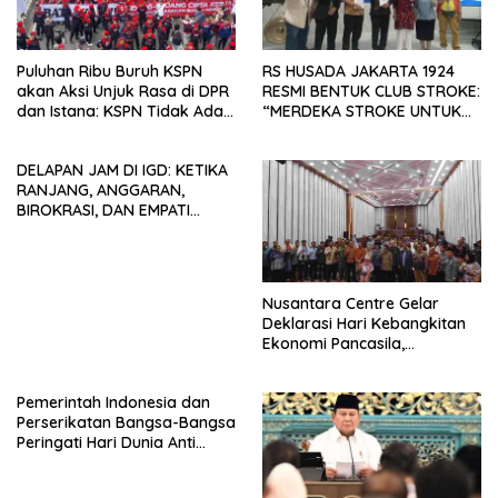
Puluhan Ribu Buruh KSPN
RS HUSADA JAKARTA 1924
akan Aksi Unjuk Rasa di DPR
RESMI BENTUK CLUB STROKE:
dan Istana: KSPN Tidak Ada
“MERDEKA STROKE UNTUK
Tendensi Kepentingan Politik
HIDUP LEBIH BERMAKNA”
dan Tidak Dikooptasi oleh
DELAPAN JAM DI IGD: KETIKA
Siapapun
RANJANG, ANGGARAN,
BIROKRASI, DAN EMPATI
SAMA-SAMA MENIPIS
Nusantara Centre Gelar
Deklarasi Hari Kebangkitan
Ekonomi Pancasila,
Peluncuran Buku Soemitro
Djojohadikusumo Anti
Pemerintah Indonesia dan
Penjajahan (Pergolakan
Perserikatan Bangsa-Bangsa
Ekonomi Politik Indonesia) &
Peringati Hari Dunia Anti
Simposium Nasional “Urgensi
Perdagangan Orang 2026
Undang-Undang
dengan Komitmen Baru
Perekonomian Nasional dan