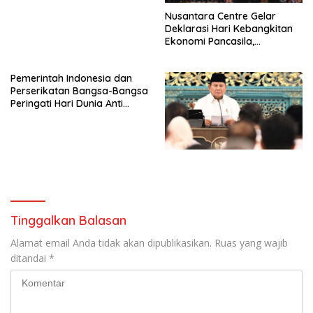
Nusantara Centre Gelar
Deklarasi Hari Kebangkitan
Ekonomi Pancasila,
Peluncuran Buku Soemitro
Djojohadikusumo Anti
Pemerintah Indonesia dan
Penjajahan (Pergolakan
Perserikatan Bangsa-Bangsa
Ekonomi Politik Indonesia) &
Peringati Hari Dunia Anti
Simposium Nasional “Urgensi
Perdagangan Orang 2026
Undang-Undang
dengan Komitmen Baru
Perekonomian Nasional dan
untuk Memberantas
Kesejahteraan Sosial dalam
Perdagangan Orang di Era
Menata Bangsa Menuju
Digital
Indonesia Emas 2045”,
Tinggalkan Balasan
Alamat email Anda tidak akan dipublikasikan.
Ruas yang wajib
ditandai
*