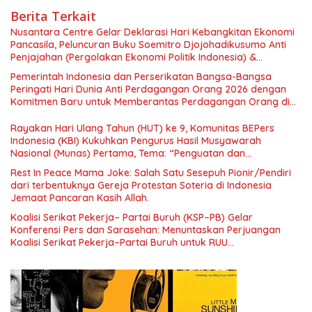
Berita Terkait
Nusantara Centre Gelar Deklarasi Hari Kebangkitan Ekonomi
Pancasila, Peluncuran Buku Soemitro Djojohadikusumo Anti
Penjajahan (Pergolakan Ekonomi Politik Indonesia) &
Simposium Nasional “Urgensi Undang-Undang Perekonomian
Pemerintah Indonesia dan Perserikatan Bangsa-Bangsa
Nasional dan Kesejahteraan Sosial dalam Menata Bangsa
Peringati Hari Dunia Anti Perdagangan Orang 2026 dengan
Menuju Indonesia Emas 2045”,
Komitmen Baru untuk Memberantas Perdagangan Orang di
Era Digital
Rayakan Hari Ulang Tahun (HUT) ke 9, Komunitas BEPers
Indonesia (KBI) Kukuhkan Pengurus Hasil Musyawarah
Nasional (Munas) Pertama, Tema: “Penguatan dan
Pengembangan Organisasi KBI yang Berbasis Riset di seluruh
Rest In Peace Mama Joke: Salah Satu Sesepuh Pionir/Pendiri
Indonesia dan Mancanegara”.
dari terbentuknya Gereja Protestan Soteria di Indonesia
Jemaat Pancaran Kasih Allah.
Koalisi Serikat Pekerja– Partai Buruh (KSP–PB) Gelar
Konferensi Pers dan Sarasehan: Menuntaskan Perjuangan
Koalisi Serikat Pekerja–Partai Buruh untuk RUU
Ketenagakerjaan Baru.