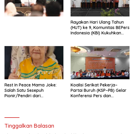
Undang-Undang
Perekonomian Nasional dan
Kesejahteraan Sosial dalam
Menata Bangsa Menuju
Rayakan Hari Ulang Tahun
Indonesia Emas 2045”,
(HUT) ke 9, Komunitas BEPers
Indonesia (KBI) Kukuhkan
Pengurus Hasil Musyawarah
Nasional (Munas) Pertama,
Tema: “Penguatan dan
Pengembangan Organisasi
KBI yang Berbasis Riset di
seluruh Indonesia dan
Mancanegara”.
Rest In Peace Mama Joke:
Koalisi Serikat Pekerja–
Salah Satu Sesepuh
Partai Buruh (KSP–PB) Gelar
Pionir/Pendiri dari
Konferensi Pers dan
terbentuknya Gereja
Sarasehan: Menuntaskan
Protestan Soteria di
Perjuangan Koalisi Serikat
Indonesia Jemaat Pancaran
Pekerja–Partai Buruh untuk
Kasih Allah.
RUU Ketenagakerjaan Baru.
Tinggalkan Balasan