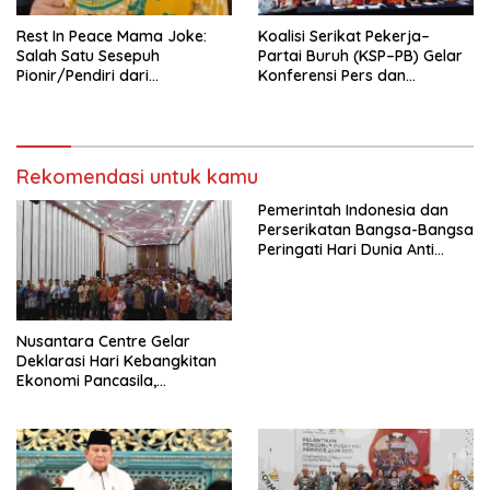
Rest In Peace Mama Joke:
Koalisi Serikat Pekerja–
Salah Satu Sesepuh
Partai Buruh (KSP–PB) Gelar
Pionir/Pendiri dari
Konferensi Pers dan
terbentuknya Gereja
Sarasehan: Menuntaskan
Protestan Soteria di
Perjuangan Koalisi Serikat
Indonesia Jemaat Pancaran
Pekerja–Partai Buruh untuk
Kasih Allah.
RUU Ketenagakerjaan Baru.
Rekomendasi untuk kamu
Pemerintah Indonesia dan
Perserikatan Bangsa-Bangsa
Peringati Hari Dunia Anti
Perdagangan Orang 2026
dengan Komitmen Baru
untuk Memberantas
Perdagangan Orang di Era
Nusantara Centre Gelar
Digital
Deklarasi Hari Kebangkitan
Ekonomi Pancasila,
Peluncuran Buku Soemitro
Djojohadikusumo Anti
Penjajahan (Pergolakan
Ekonomi Politik Indonesia) &
Simposium Nasional “Urgensi