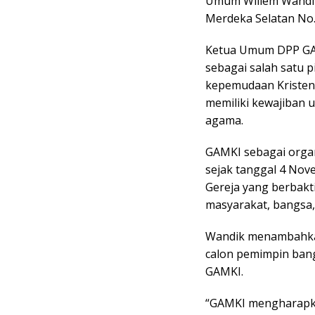
Umum Willem Wandik
Merdeka Selatan No.1
Ketua Umum DPP GA
sebagai salah satu 
kepemudaan Kristen
memiliki kewajiban 
agama.
GAMKI sebagai organ
sejak tanggal 4 No
Gereja yang berbak
masyarakat, bangsa,
Wandik menambahkan
calon pemimpin bang
GAMKI.
“GAMKI mengharapk