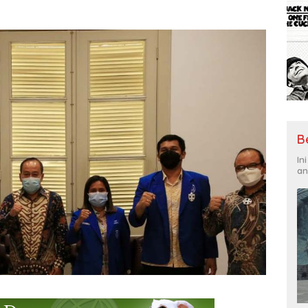
B
In
an