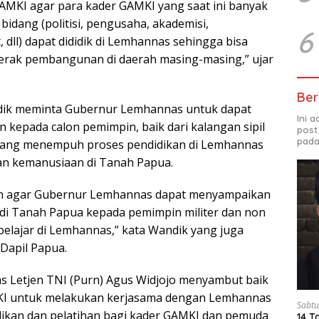
MKI agar para kader GAMKI yang saat ini banyak
 bidang (politisi, pengusaha, akademisi,
6
, dll) dapat dididik di Lemhannas sehingga bisa
erak pembangunan di daerah masing-masing,” ujar
Ber
dik meminta Gubernur Lemhannas untuk dapat
Ini 
kepada calon pemimpin, baik dari kalangan sipil
post
pada
sedang menempuh proses pendidikan di Lemhannas
n kemanusiaan di Tanah Papua.
n agar Gubernur Lemhannas dapat menyampaikan
di Tanah Papua kepada pemimpin militer dan non
belajar di Lemhannas,” kata Wandik yang juga
 Dapil Papua.
 Letjen TNI (Purn) Agus Widjojo menyambut baik
I untuk melakukan kerjasama dengan Lemhannas
Sabtu
ikan dan pelatihan bagi kader GAMKI dan pemuda
14 T