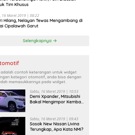
uk Tim Khusus
, 16 Maret 2019 | 08:22
ri Hilang, Nelayan Tewas Mengambang di
ai Cipalawah Garut
Selengkapnya
tomotif
i adalah contoh keterangan untuk widget
ngan kategori otomotif, anda bisa dengan
dah memasukkannya pada widget.
Sabtu, 16 Maret 2019 | 10:53
Demi Xpander, Mitsubishi
Bakal Mengimpor Kembali
Pajero Sport
Sabtu, 16 Maret 2019 | 09:43
Sosok New Nissan Livina
Terungkap, Apa Kata NMI?