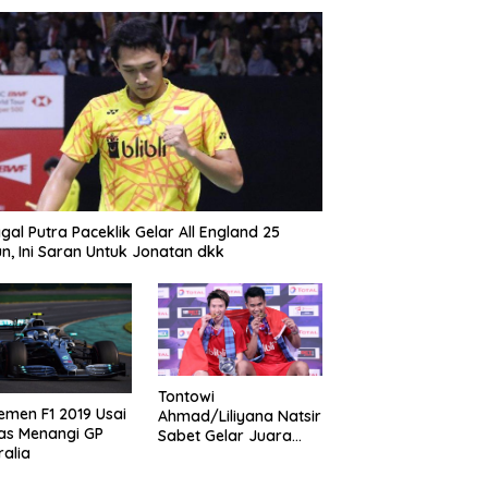
gal Putra Paceklik Gelar All England 25
n, Ini Saran Untuk Jonatan dkk
Tontowi
emen F1 2019 Usai
Ahmad/Liliyana Natsir
as Menangi GP
Sabet Gelar Juara
ralia
Dunia Kedua