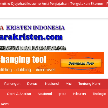
ergolakan Ekonomi Politik Indonesia) & Simposium Nasional “
Renungan
Donasi
Nasional
Misi
Tentang Kami
n
Opini & Analisa
Nasional
Iptek
Hiburan
Teologia
 Kami