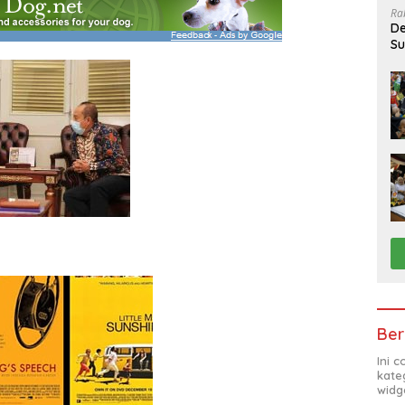
Ra
De
Su
Sa
Ber
Ini 
kate
widg