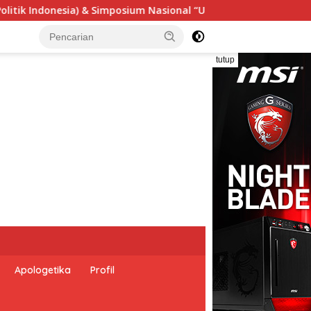
Urgensi Undang-Undang Perekonomian Nasional dan Kesejahtera
tutup
Apologetika
Profil