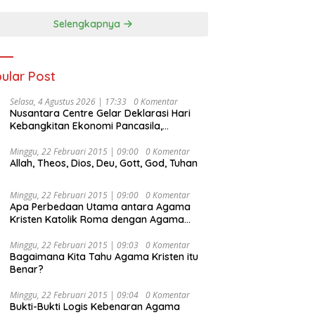
Selengkapnya
ular Post
Selasa, 4 Agustus 2026 | 17:33
0 Komentar
Nusantara Centre Gelar Deklarasi Hari
Kebangkitan Ekonomi Pancasila,
Peluncuran Buku Soemitro
Djojohadikusumo Anti Penjajahan
Minggu, 22 Februari 2015 | 09:00
0 Komentar
Allah, Theos, Dios, Deu, Gott, God, Tuhan
(Pergolakan Ekonomi Politik Indonesia) &
Simposium Nasional “Urgensi Undang-
Undang Perekonomian Nasional dan
Minggu, 22 Februari 2015 | 09:00
0 Komentar
Kesejahteraan Sosial dalam Menata
Apa Perbedaan Utama antara Agama
Bangsa Menuju Indonesia Emas 2045”,
Kristen Katolik Roma dengan Agama
Kristen Protestan?
Minggu, 22 Februari 2015 | 09:03
0 Komentar
Bagaimana Kita Tahu Agama Kristen itu
Benar?
Minggu, 22 Februari 2015 | 09:04
0 Komentar
Bukti-Bukti Logis Kebenaran Agama