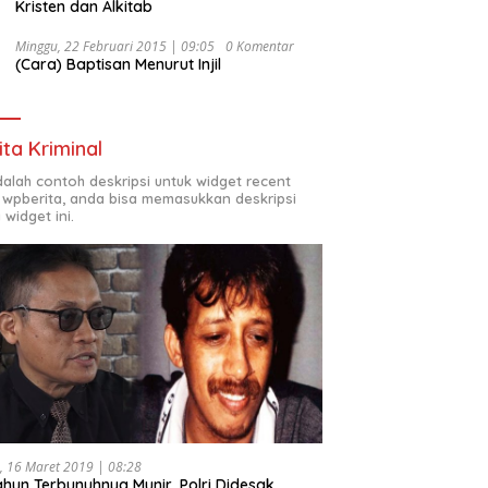
Kristen dan Alkitab
Minggu, 22 Februari 2015 | 09:05
0 Komentar
(Cara) Baptisan Menurut Injil
ita Kriminal
adalah contoh deskripsi untuk widget recent
 wpberita, anda bisa memasukkan deskripsi
 widget ini.
, 16 Maret 2019 | 08:28
ahun Terbunuhnya Munir, Polri Didesak