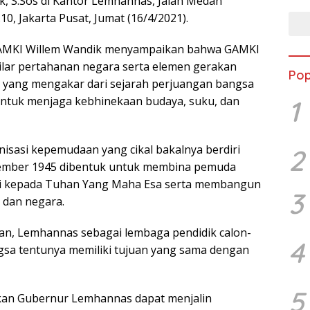
, S.Sos di Kantor Lemhannas, Jalan Medan
0, Jakarta Pusat, Jumat (16/4/2021).
MKI Willem Wandik menyampaikan bahwa GAMKI
pilar pertahanan negara serta elemen gerakan
Pop
 yang mengakar dari sejarah perjuangan bangsa
untuk menjaga kebhinekaan budaya, suku, dan
1
isasi kepemudaan yang cikal bakalnya berdiri
2
vember 1945 dibentuk untuk membina pemuda
ti kepada Tuhan Yang Maha Esa serta membangun
3
 dan negara.
, Lemhannas sebagai lembaga pendidik calon-
4
sa tentunya memiliki tujuan yang sama dengan
5
an Gubernur Lemhannas dapat menjalin