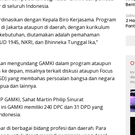
Bent
 di seluruh Indonesia.
Sabtu
kordinasikan dengan Kepala Biro Kerjasama. Program
2 Ha
Pant
n di Jakarta ataupun di daerah, dengan kurikulum
 kebutuhan, diutamakan adalah pemahaman
UUD 1945, NKRI, dan Bhinneka Tunggal Ika,”
O
akan mengundang GAMKI dalam program ataupun
ke depan, misalnya terkait diskusi ataupun Focus
In
de
FGD) yang membahas persoalan bangsa dan negara
mu
pua dan lainnya.
 GAMKI, Sahat Martin Philip Sinurat
ini GAMKI memiliki 240 DPC dan 31 DPD yang
Indonesia.
ar di berbagai bidang profesi dan daerah. Para