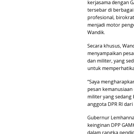
kerjasama dengan GA
tersebar di berbagai
profesional, birokrat
menjadi motor peng
Wandik.
Secara khusus, Wan
menyampaikan pesan 
dan militer, yang 
untuk memperhatika
“Saya mengharapka
pesan kemanusiaan 
militer yang sedang 
anggota DPR RI dari
Gubernur Lemhannas
keinginan DPP GAMK
dalam rangka pendid