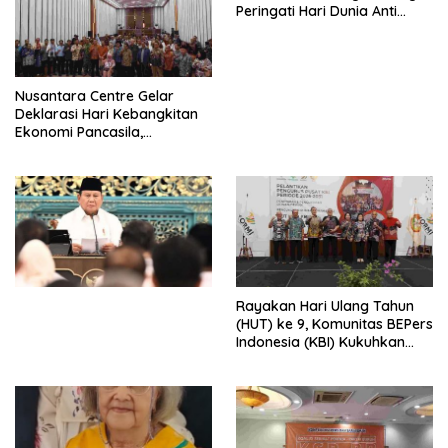
Peringati Hari Dunia Anti
Perdagangan Orang 2026
dengan Komitmen Baru
untuk Memberantas
Perdagangan Orang di Era
Nusantara Centre Gelar
Digital
Deklarasi Hari Kebangkitan
Ekonomi Pancasila,
Peluncuran Buku Soemitro
Djojohadikusumo Anti
Penjajahan (Pergolakan
Ekonomi Politik Indonesia) &
Simposium Nasional “Urgensi
Undang-Undang
Perekonomian Nasional dan
Kesejahteraan Sosial dalam
Menata Bangsa Menuju
Rayakan Hari Ulang Tahun
Indonesia Emas 2045”,
(HUT) ke 9, Komunitas BEPers
Indonesia (KBI) Kukuhkan
Pengurus Hasil Musyawarah
Nasional (Munas) Pertama,
Tema: “Penguatan dan
Pengembangan Organisasi
KBI yang Berbasis Riset di