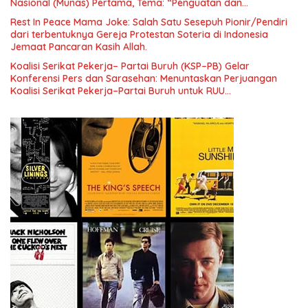
Nasional (Munas) Pertama, Tema: “Penguatan dan
Pengembangan Organisasi KBI yang Berbasis Riset di seluruh
Rest In Peace Mama Joke: Salah Satu Sesepuh Pionir/Pendiri
Indonesia dan Mancanegara”.
dari terbentuknya Gereja Protestan Soteria di Indonesia
Jemaat Pancaran Kasih Allah.
Koalisi Serikat Pekerja– Partai Buruh (KSP–PB) Gelar
Konferensi Pers dan Sarasehan: Menuntaskan Perjuangan
Koalisi Serikat Pekerja–Partai Buruh untuk RUU
Ketenagakerjaan Baru.