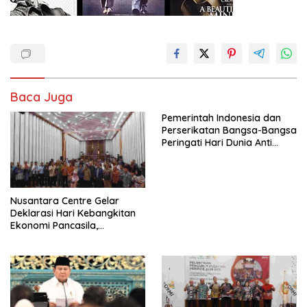
Baca Juga
Pemerintah Indonesia dan
Perserikatan Bangsa-Bangsa
Peringati Hari Dunia Anti
Perdagangan Orang 2026
dengan Komitmen Baru
untuk Memberantas
Perdagangan Orang di Era
Nusantara Centre Gelar
Digital
Deklarasi Hari Kebangkitan
Ekonomi Pancasila,
Peluncuran Buku Soemitro
Djojohadikusumo Anti
Penjajahan (Pergolakan
Ekonomi Politik Indonesia) &
Simposium Nasional “Urgensi
Undang-Undang