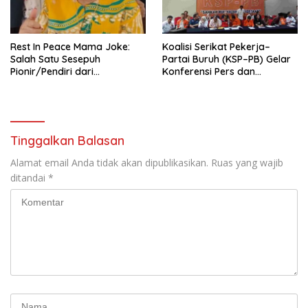
seluruh Indonesia dan
Mancanegara”.
Rest In Peace Mama Joke:
Koalisi Serikat Pekerja–
Salah Satu Sesepuh
Partai Buruh (KSP–PB) Gelar
Pionir/Pendiri dari
Konferensi Pers dan
terbentuknya Gereja
Sarasehan: Menuntaskan
Protestan Soteria di
Perjuangan Koalisi Serikat
Indonesia Jemaat Pancaran
Pekerja–Partai Buruh untuk
Kasih Allah.
RUU Ketenagakerjaan Baru.
Tinggalkan Balasan
Alamat email Anda tidak akan dipublikasikan.
Ruas yang wajib
ditandai
*