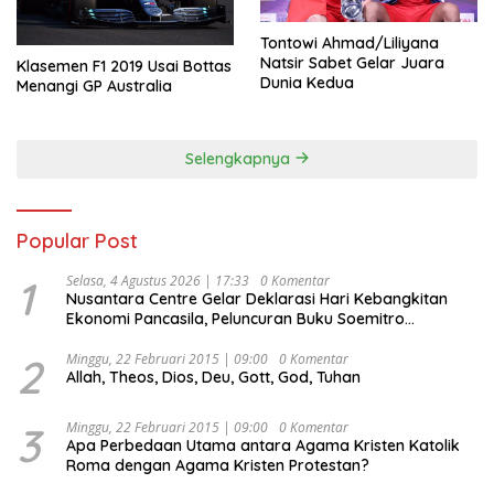
Tontowi Ahmad/Liliyana
Natsir Sabet Gelar Juara
Klasemen F1 2019 Usai Bottas
Dunia Kedua
Menangi GP Australia
Selengkapnya
Popular Post
1
Selasa, 4 Agustus 2026 | 17:33
0 Komentar
Nusantara Centre Gelar Deklarasi Hari Kebangkitan
Ekonomi Pancasila, Peluncuran Buku Soemitro
Djojohadikusumo Anti Penjajahan (Pergolakan
Ekonomi Politik Indonesia) & Simposium Nasional
2
Minggu, 22 Februari 2015 | 09:00
0 Komentar
Allah, Theos, Dios, Deu, Gott, God, Tuhan
“Urgensi Undang-Undang Perekonomian Nasional dan
Kesejahteraan Sosial dalam Menata Bangsa Menuju
Indonesia Emas 2045”,
3
Minggu, 22 Februari 2015 | 09:00
0 Komentar
Apa Perbedaan Utama antara Agama Kristen Katolik
Roma dengan Agama Kristen Protestan?