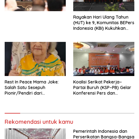
Perekonomian Nasional dan
Kesejahteraan Sosial dalam
Menata Bangsa Menuju
Rayakan Hari Ulang Tahun
Indonesia Emas 2045”,
(HUT) ke 9, Komunitas BEPers
Indonesia (KBI) Kukuhkan
Pengurus Hasil Musyawarah
Nasional (Munas) Pertama,
Tema: “Penguatan dan
Pengembangan Organisasi
KBI yang Berbasis Riset di
seluruh Indonesia dan
Mancanegara”.
Rest In Peace Mama Joke:
Koalisi Serikat Pekerja–
Salah Satu Sesepuh
Partai Buruh (KSP–PB) Gelar
Pionir/Pendiri dari
Konferensi Pers dan
terbentuknya Gereja
Sarasehan: Menuntaskan
Protestan Soteria di
Perjuangan Koalisi Serikat
Indonesia Jemaat Pancaran
Pekerja–Partai Buruh untuk
Kasih Allah.
RUU Ketenagakerjaan Baru.
Rekomendasi untuk kamu
Pemerintah Indonesia dan
Perserikatan Bangsa-Bangsa