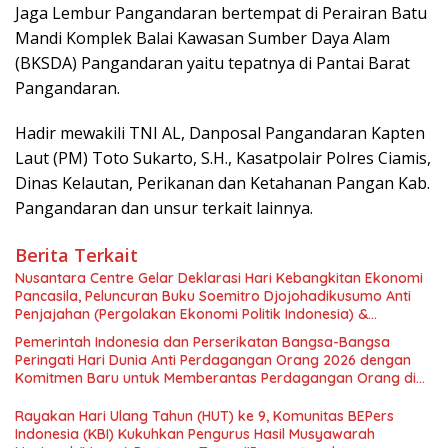
Jaga Lembur Pangandaran bertempat di Perairan Batu
Mandi Komplek Balai Kawasan Sumber Daya Alam
(BKSDA) Pangandaran yaitu tepatnya di Pantai Barat
Pangandaran.
Hadir mewakili TNI AL, Danposal Pangandaran Kapten
Laut (PM) Toto Sukarto, S.H., Kasatpolair Polres Ciamis,
Dinas Kelautan, Perikanan dan Ketahanan Pangan Kab.
Pangandaran dan unsur terkait lainnya.
Berita Terkait
Nusantara Centre Gelar Deklarasi Hari Kebangkitan Ekonomi
Pancasila, Peluncuran Buku Soemitro Djojohadikusumo Anti
Penjajahan (Pergolakan Ekonomi Politik Indonesia) &
Simposium Nasional “Urgensi Undang-Undang Perekonomian
Pemerintah Indonesia dan Perserikatan Bangsa-Bangsa
Nasional dan Kesejahteraan Sosial dalam Menata Bangsa
Peringati Hari Dunia Anti Perdagangan Orang 2026 dengan
Menuju Indonesia Emas 2045”,
Komitmen Baru untuk Memberantas Perdagangan Orang di
Era Digital
Rayakan Hari Ulang Tahun (HUT) ke 9, Komunitas BEPers
Indonesia (KBI) Kukuhkan Pengurus Hasil Musyawarah