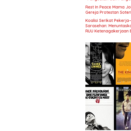
Indonesia dan Mancane
Rest In Peace Mama Jok
Gereja Protestan Soter
Koalisi Serikat Pekerja
Sarasehan: Menuntaskan
RUU Ketenagakerjaan 