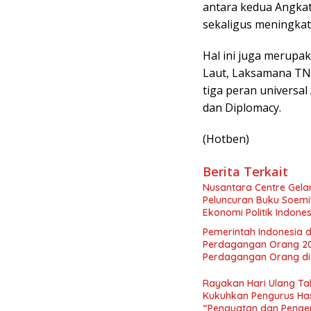
antara kedua Angkat
sekaligus meningkat
Hal ini juga merupa
Laut, Laksamana TN
tiga peran universal
dan Diplomacy.
(Hotben)
Berita Terkait
Nusantara Centre Gelar
Peluncuran Buku Soemi
Ekonomi Politik Indon
Perekonomian Nasional
Pemerintah Indonesia d
Indonesia Emas 2045”,
Perdagangan Orang 2
Perdagangan Orang di 
Rayakan Hari Ulang Tah
Kukuhkan Pengurus Has
“Penguatan dan Pengem