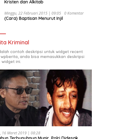
Kristen dan Alkitab
Minggu, 22 Februari 2015 | 09:05
0 Komentar
(Cara) Baptisan Menurut Injil
ita Kriminal
adalah contoh deskripsi untuk widget recent
 wpberita, anda bisa memasukkan deskripsi
 widget ini.
, 16 Maret 2019 | 08:28
ahun Terbunuhnya Munir, Polri Didesak