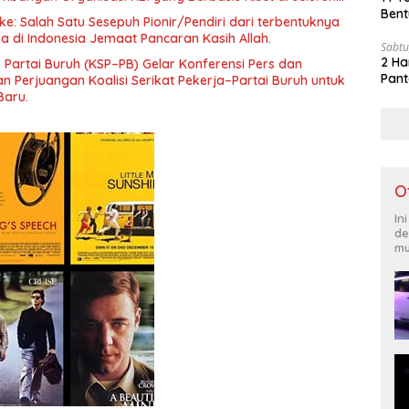
gara”.
Bent
e: Salah Satu Sesepuh Pionir/Pendiri dari terbentuknya
ia di Indonesia Jemaat Pancaran Kasih Allah.
Sabtu
2 Ha
– Partai Buruh (KSP–PB) Gelar Konferensi Pers dan
Pant
 Perjuangan Koalisi Serikat Pekerja–Partai Buruh untuk
Baru.
O
In
de
mu