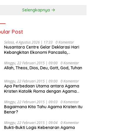
Selengkapnya
ular Post
Selasa, 4 Agustus 2026 | 17:33
0 Komentar
Nusantara Centre Gelar Deklarasi Hari
Kebangkitan Ekonomi Pancasila,
Peluncuran Buku Soemitro
Djojohadikusumo Anti Penjajahan
Minggu, 22 Februari 2015 | 09:00
0 Komentar
Allah, Theos, Dios, Deu, Gott, God, Tuhan
(Pergolakan Ekonomi Politik Indonesia) &
Simposium Nasional “Urgensi Undang-
Undang Perekonomian Nasional dan
Minggu, 22 Februari 2015 | 09:00
0 Komentar
Kesejahteraan Sosial dalam Menata
Apa Perbedaan Utama antara Agama
Bangsa Menuju Indonesia Emas 2045”,
Kristen Katolik Roma dengan Agama
Kristen Protestan?
Minggu, 22 Februari 2015 | 09:03
0 Komentar
Bagaimana Kita Tahu Agama Kristen itu
Benar?
Minggu, 22 Februari 2015 | 09:04
0 Komentar
Bukti-Bukti Logis Kebenaran Agama