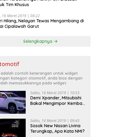
uk Tim Khusus
, 16 Maret 2019 | 08:22
ri Hilang, Nelayan Tewas Mengambang di
ai Cipalawah Garut
Selengkapnya
tomotif
i adalah contoh keterangan untuk widget
ngan kategori otomotif, anda bisa dengan
dah memasukkannya pada widget.
Sabtu, 16 Maret 2019 | 10:53
Demi Xpander, Mitsubishi
Bakal Mengimpor Kembali
Pajero Sport
Sabtu, 16 Maret 2019 | 09:43
Sosok New Nissan Livina
Terungkap, Apa Kata NMI?