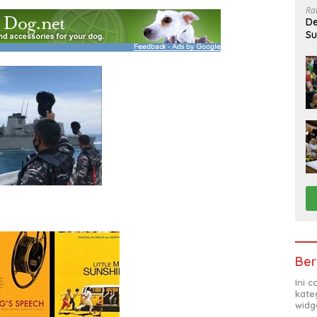
Ra
De
Su
Sa
Ber
Ini 
kate
widg