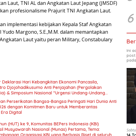
an Laut, TNI AL dan Angkatan Laut Jepang (JMSDF)
kan profesionalisme Prajurit TNI Angkatan Laut.
6
kan implementasi kebijakan Kepala Staf Angkatan
I Yudo Margono, S.E.,M.M. dalam memantapkan
 Angkatan Laut yaitu peran Military, Constabulary
Ber
Ini 
post
pada
 Deklarasi Hari Kebangkitan Ekonomi Pancasila,
tro Djojohadikusumo Anti Penjajahan (Pergolakan
esia) & Simposium Nasional “Urgensi Undang-Undang
 dan Kesejahteraan Sosial dalam Menata Bangsa Menuju
an Perserikatan Bangsa-Bangsa Peringati Hari Dunia Anti
026 dengan Komitmen Baru untuk Memberantas
Era Digital
un (HUT) ke 9, Komunitas BEPers Indonesia (KBI)
il Musyawarah Nasional (Munas) Pertama, Tema:
Sabtu
bangan Organisasi KBI yang Berbasis Riset di seluruh
14 T