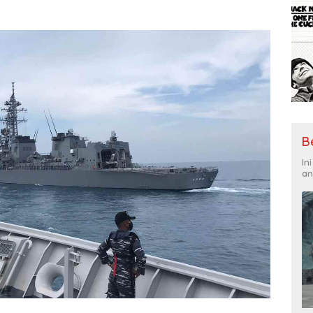
B
In
an