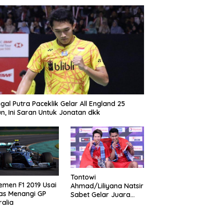
gal Putra Paceklik Gelar All England 25
n, Ini Saran Untuk Jonatan dkk
Tontowi
emen F1 2019 Usai
Ahmad/Liliyana Natsir
as Menangi GP
Sabet Gelar Juara
ralia
Dunia Kedua