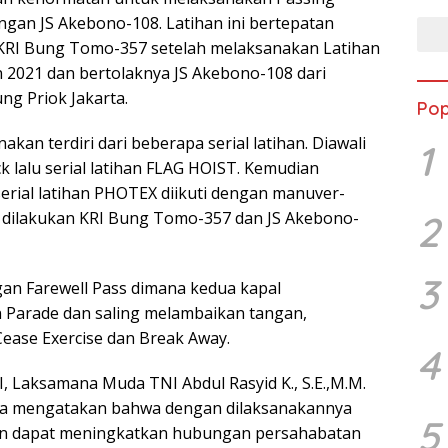
ngan JS Akebono-108. Latihan ini bertepatan
KRI Bung Tomo-357 setelah melaksanakan Latihan
n 2021 dan bertolaknya JS Akebono-108 dari
ng Priok Jakarta.
Pop
akan terdiri dari beberapa serial latihan. Diawali
1
lalu serial latihan FLAG HOIST. Kemudian
serial latihan PHOTEX diikuti dengan manuver-
2
 dilakukan KRI Bung Tomo-357 dan JS Akebono-
3
ngan Farewell Pass dimana kedua kapal
 Parade dan saling melambaikan tangan,
Cease Exercise dan Break Away.
4
, Laksamana Muda TNI Abdul Rasyid K., S.E.,M.M.
a mengatakan bahwa dengan dilaksanakannya
5
kan dapat meningkatkan hubungan persahabatan