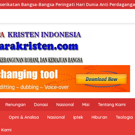
ia Anti Perdagangan Orang 2026 dengan Komitmen Baru untuk 
Renungan
Donasi
Nasional
Misi
Tentang Kami
n
Opini & Analisa
Nasional
Iptek
Hiburan
Teologia
 Kami