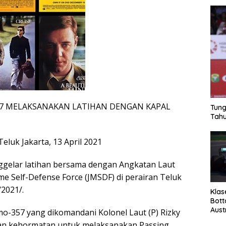
7 MELAKSANAKAN LATIHAN DENGAN KAPAL
Tung
Tahu
Teluk Jakarta, 13 April 2021
ggelar latihan bersama dengan Angkatan Laut
me Self-Defense Force (JMSDF) di perairan Teluk
/2021/.
Klas
Bott
Aust
mo-357 yang dikomandani Kolonel Laut (P) Rizky
an kehormatan untuk melaksanakan Passing