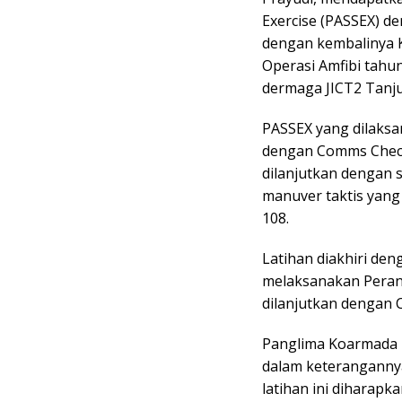
Exercise (PASSEX) de
dengan kembalinya 
Operasi Amfibi tahu
dermaga JICT2 Tanju
PASSEX yang dilaksan
dengan Comms Check 
dilanjutkan dengan 
manuver taktis yang
108.
Latihan diakhiri de
melaksanakan Peran
dilanjutkan dengan 
Panglima Koarmada I
dalam keteranganny
latihan ini diharap