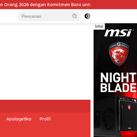
Memberantas Perdagangan Orang di Era Digital
tutup
Apologetika
Profil