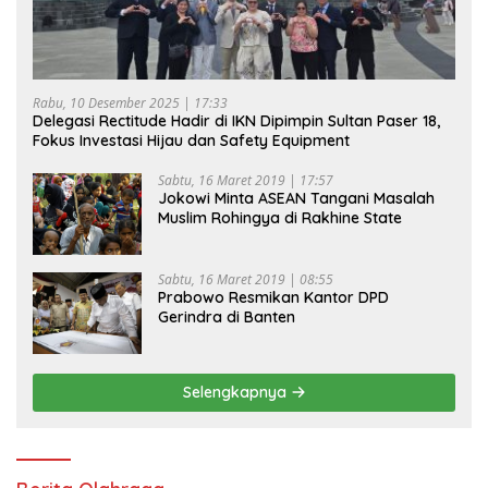
Rabu, 10 Desember 2025 | 17:33
Delegasi Rectitude Hadir di IKN Dipimpin Sultan Paser 18,
Fokus Investasi Hijau dan Safety Equipment
Sabtu, 16 Maret 2019 | 17:57
Jokowi Minta ASEAN Tangani Masalah
Muslim Rohingya di Rakhine State
Sabtu, 16 Maret 2019 | 08:55
Prabowo Resmikan Kantor DPD
Gerindra di Banten
Selengkapnya