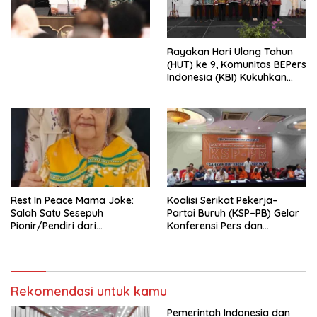
Undang-Undang
Perekonomian Nasional dan
Kesejahteraan Sosial dalam
Menata Bangsa Menuju
Rayakan Hari Ulang Tahun
Indonesia Emas 2045”,
(HUT) ke 9, Komunitas BEPers
Indonesia (KBI) Kukuhkan
Pengurus Hasil Musyawarah
Nasional (Munas) Pertama,
Tema: “Penguatan dan
Pengembangan Organisasi
KBI yang Berbasis Riset di
seluruh Indonesia dan
Mancanegara”.
Rest In Peace Mama Joke:
Koalisi Serikat Pekerja–
Salah Satu Sesepuh
Partai Buruh (KSP–PB) Gelar
Pionir/Pendiri dari
Konferensi Pers dan
terbentuknya Gereja
Sarasehan: Menuntaskan
Protestan Soteria di
Perjuangan Koalisi Serikat
Indonesia Jemaat Pancaran
Pekerja–Partai Buruh untuk
Kasih Allah.
RUU Ketenagakerjaan Baru.
Rekomendasi untuk kamu
Pemerintah Indonesia dan