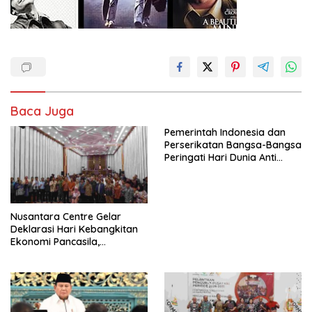
Baca Juga
Pemerintah Indonesia dan
Perserikatan Bangsa-Bangsa
Peringati Hari Dunia Anti
Perdagangan Orang 2026
dengan Komitmen Baru
untuk Memberantas
Perdagangan Orang di Era
Nusantara Centre Gelar
Digital
Deklarasi Hari Kebangkitan
Ekonomi Pancasila,
Peluncuran Buku Soemitro
Djojohadikusumo Anti
Penjajahan (Pergolakan
Ekonomi Politik Indonesia) &
Simposium Nasional “Urgensi