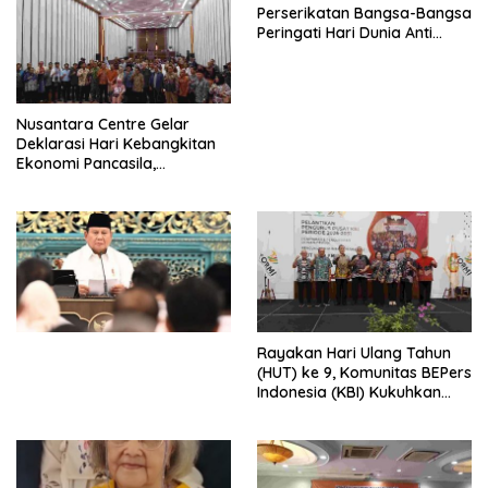
Perserikatan Bangsa-Bangsa
Peringati Hari Dunia Anti
Perdagangan Orang 2026
dengan Komitmen Baru
untuk Memberantas
Perdagangan Orang di Era
Nusantara Centre Gelar
Digital
Deklarasi Hari Kebangkitan
Ekonomi Pancasila,
Peluncuran Buku Soemitro
Djojohadikusumo Anti
Penjajahan (Pergolakan
Ekonomi Politik Indonesia) &
Simposium Nasional “Urgensi
Undang-Undang
Perekonomian Nasional dan
Kesejahteraan Sosial dalam
Menata Bangsa Menuju
Rayakan Hari Ulang Tahun
Indonesia Emas 2045”,
(HUT) ke 9, Komunitas BEPers
Indonesia (KBI) Kukuhkan
Pengurus Hasil Musyawarah
Nasional (Munas) Pertama,
Tema: “Penguatan dan
Pengembangan Organisasi