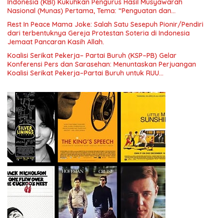
Indonesia (KBI) Kukuhkan Pengurus Hasil Musyawarah
Nasional (Munas) Pertama, Tema: “Penguatan dan
Pengembangan Organisasi KBI yang Berbasis Riset di seluruh
Rest In Peace Mama Joke: Salah Satu Sesepuh Pionir/Pendiri
Indonesia dan Mancanegara”.
dari terbentuknya Gereja Protestan Soteria di Indonesia
Jemaat Pancaran Kasih Allah.
Koalisi Serikat Pekerja– Partai Buruh (KSP–PB) Gelar
Konferensi Pers dan Sarasehan: Menuntaskan Perjuangan
Koalisi Serikat Pekerja–Partai Buruh untuk RUU
Ketenagakerjaan Baru.