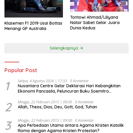
Tontowi Ahmad/Liliyana
Natsir Sabet Gelar Juara
Klasemen F1 2019 Usai Bottas
Dunia Kedua
Menangi GP Australia
Selengkapnya
Popular Post
1
Selasa, 4 Agustus 2026 | 17:33
0 Komentar
Nusantara Centre Gelar Deklarasi Hari Kebangkitan
Ekonomi Pancasila, Peluncuran Buku Soemitro
Djojohadikusumo Anti Penjajahan (Pergolakan
Ekonomi Politik Indonesia) & Simposium Nasional
2
Minggu, 22 Februari 2015 | 09:00
0 Komentar
Allah, Theos, Dios, Deu, Gott, God, Tuhan
“Urgensi Undang-Undang Perekonomian Nasional dan
Kesejahteraan Sosial dalam Menata Bangsa Menuju
Indonesia Emas 2045”,
3
Minggu, 22 Februari 2015 | 09:00
0 Komentar
Apa Perbedaan Utama antara Agama Kristen Katolik
Roma dengan Agama Kristen Protestan?