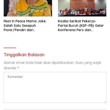
KBI yang Berbasis Riset di
seluruh Indonesia dan
Mancanegara”.
Rest In Peace Mama Joke:
Koalisi Serikat Pekerja–
Salah Satu Sesepuh
Partai Buruh (KSP–PB) Gelar
Pionir/Pendiri dari
Konferensi Pers dan
terbentuknya Gereja
Sarasehan: Menuntaskan
Protestan Soteria di
Perjuangan Koalisi Serikat
Indonesia Jemaat Pancaran
Pekerja–Partai Buruh untuk
Kasih Allah.
RUU Ketenagakerjaan Baru.
Tinggalkan Balasan
Alamat email Anda tidak akan dipublikasikan.
Ruas yang wajib
ditandai
*