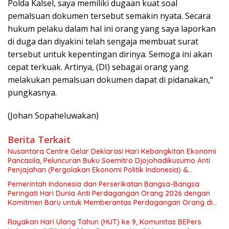
Polda Kalsel, saya memiliki dugaan kuat soal
pemalsuan dokumen tersebut semakin nyata. Secara
hukum pelaku dalam hal ini orang yang saya laporkan
di duga dan diyakini telah sengaja membuat surat
tersebut untuk kepentingan dirinya. Semoga ini akan
cepat terkuak. Artinya, (DI) sebagai orang yang
melakukan pemalsuan dokumen dapat di pidanakan,“
pungkasnya.
(Johan Sopaheluwakan)
Berita Terkait
Nusantara Centre Gelar Deklarasi Hari Kebangkitan Ekonomi
Pancasila, Peluncuran Buku Soemitro Djojohadikusumo Anti
Penjajahan (Pergolakan Ekonomi Politik Indonesia) &
Simposium Nasional “Urgensi Undang-Undang Perekonomian
Pemerintah Indonesia dan Perserikatan Bangsa-Bangsa
Nasional dan Kesejahteraan Sosial dalam Menata Bangsa
Peringati Hari Dunia Anti Perdagangan Orang 2026 dengan
Menuju Indonesia Emas 2045”,
Komitmen Baru untuk Memberantas Perdagangan Orang di
Era Digital
Rayakan Hari Ulang Tahun (HUT) ke 9, Komunitas BEPers