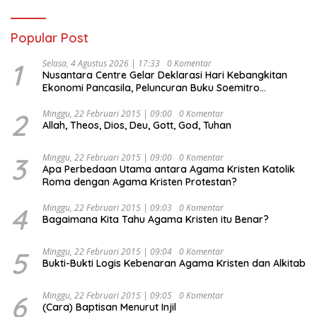
Popular Post
1
Selasa, 4 Agustus 2026 | 17:33
0 Komentar
Nusantara Centre Gelar Deklarasi Hari Kebangkitan
Ekonomi Pancasila, Peluncuran Buku Soemitro
Djojohadikusumo Anti Penjajahan (Pergolakan
Ekonomi Politik Indonesia) & Simposium Nasional
2
Minggu, 22 Februari 2015 | 09:00
0 Komentar
Allah, Theos, Dios, Deu, Gott, God, Tuhan
“Urgensi Undang-Undang Perekonomian Nasional dan
Kesejahteraan Sosial dalam Menata Bangsa Menuju
Indonesia Emas 2045”,
3
Minggu, 22 Februari 2015 | 09:00
0 Komentar
Apa Perbedaan Utama antara Agama Kristen Katolik
Roma dengan Agama Kristen Protestan?
4
Minggu, 22 Februari 2015 | 09:03
0 Komentar
Bagaimana Kita Tahu Agama Kristen itu Benar?
5
Minggu, 22 Februari 2015 | 09:04
0 Komentar
Bukti-Bukti Logis Kebenaran Agama Kristen dan Alkitab
6
Minggu, 22 Februari 2015 | 09:05
0 Komentar
(Cara) Baptisan Menurut Injil