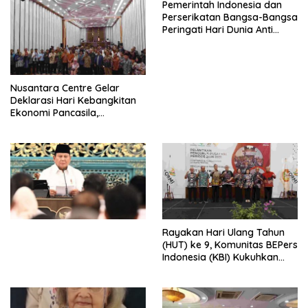
Pemerintah Indonesia dan
Perserikatan Bangsa-Bangsa
Peringati Hari Dunia Anti
Perdagangan Orang 2026
dengan Komitmen Baru
untuk Memberantas
Perdagangan Orang di Era
Nusantara Centre Gelar
Digital
Deklarasi Hari Kebangkitan
Ekonomi Pancasila,
Peluncuran Buku Soemitro
Djojohadikusumo Anti
Penjajahan (Pergolakan
Ekonomi Politik Indonesia) &
Simposium Nasional “Urgensi
Undang-Undang
Perekonomian Nasional dan
Kesejahteraan Sosial dalam
Menata Bangsa Menuju
Rayakan Hari Ulang Tahun
Indonesia Emas 2045”,
(HUT) ke 9, Komunitas BEPers
Indonesia (KBI) Kukuhkan
Pengurus Hasil Musyawarah
Nasional (Munas) Pertama,
Tema: “Penguatan dan
Pengembangan Organisasi