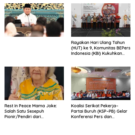
Djojohadikusumo Anti
Penjajahan (Pergolakan
Ekonomi Politik Indonesia) &
Simposium Nasional “Urgensi
Undang-Undang
Perekonomian Nasional dan
Kesejahteraan Sosial dalam
Menata Bangsa Menuju
Rayakan Hari Ulang Tahun
Indonesia Emas 2045”,
(HUT) ke 9, Komunitas BEPers
Indonesia (KBI) Kukuhkan
Pengurus Hasil Musyawarah
Nasional (Munas) Pertama,
Tema: “Penguatan dan
Pengembangan Organisasi
KBI yang Berbasis Riset di
seluruh Indonesia dan
Mancanegara”.
Rest In Peace Mama Joke:
Koalisi Serikat Pekerja–
Salah Satu Sesepuh
Partai Buruh (KSP–PB) Gelar
Pionir/Pendiri dari
Konferensi Pers dan
terbentuknya Gereja
Sarasehan: Menuntaskan
Protestan Soteria di
Perjuangan Koalisi Serikat
Indonesia Jemaat Pancaran
Pekerja–Partai Buruh untuk