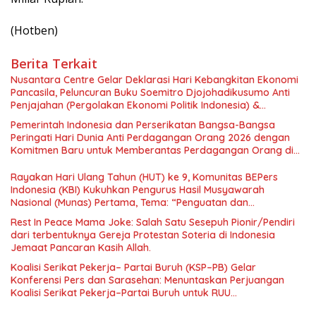
(Hotben)
Berita Terkait
Nusantara Centre Gelar Deklarasi Hari Kebangkitan Ekonomi
Pancasila, Peluncuran Buku Soemitro Djojohadikusumo Anti
Penjajahan (Pergolakan Ekonomi Politik Indonesia) &
Simposium Nasional “Urgensi Undang-Undang Perekonomian
Pemerintah Indonesia dan Perserikatan Bangsa-Bangsa
Nasional dan Kesejahteraan Sosial dalam Menata Bangsa
Peringati Hari Dunia Anti Perdagangan Orang 2026 dengan
Menuju Indonesia Emas 2045”,
Komitmen Baru untuk Memberantas Perdagangan Orang di
Era Digital
Rayakan Hari Ulang Tahun (HUT) ke 9, Komunitas BEPers
Indonesia (KBI) Kukuhkan Pengurus Hasil Musyawarah
Nasional (Munas) Pertama, Tema: “Penguatan dan
Pengembangan Organisasi KBI yang Berbasis Riset di seluruh
Rest In Peace Mama Joke: Salah Satu Sesepuh Pionir/Pendiri
Indonesia dan Mancanegara”.
dari terbentuknya Gereja Protestan Soteria di Indonesia
Jemaat Pancaran Kasih Allah.
Koalisi Serikat Pekerja– Partai Buruh (KSP–PB) Gelar
Konferensi Pers dan Sarasehan: Menuntaskan Perjuangan
Koalisi Serikat Pekerja–Partai Buruh untuk RUU
Ketenagakerjaan Baru.