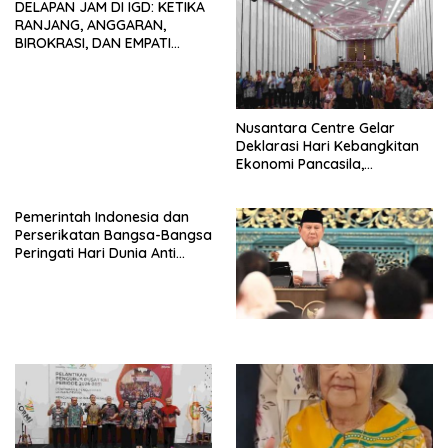
DELAPAN JAM DI IGD: KETIKA
Mancanegara”.
RANJANG, ANGGARAN,
BIROKRASI, DAN EMPATI
SAMA-SAMA MENIPIS
Nusantara Centre Gelar
Deklarasi Hari Kebangkitan
Ekonomi Pancasila,
Peluncuran Buku Soemitro
Djojohadikusumo Anti
Pemerintah Indonesia dan
Penjajahan (Pergolakan
Perserikatan Bangsa-Bangsa
Ekonomi Politik Indonesia) &
Peringati Hari Dunia Anti
Simposium Nasional “Urgensi
Perdagangan Orang 2026
Undang-Undang
dengan Komitmen Baru
Perekonomian Nasional dan
untuk Memberantas
Kesejahteraan Sosial dalam
Perdagangan Orang di Era
Menata Bangsa Menuju
Digital
Indonesia Emas 2045”,