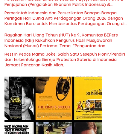
Penjajahan (Pergolakan Ekonomi Politik Indonesia) &
Simposium Nasional “Urgensi Undang-Undang Perekonomian
Pemerintah Indonesia dan Perserikatan Bangsa-Bangsa
Nasional dan Kesejahteraan Sosial dalam Menata Bangsa
Peringati Hari Dunia Anti Perdagangan Orang 2026 dengan
Menuju Indonesia Emas 2045”,
Komitmen Baru untuk Memberantas Perdagangan Orang di
Era Digital
Rayakan Hari Ulang Tahun (HUT) ke 9, Komunitas BEPers
Indonesia (KBI) Kukuhkan Pengurus Hasil Musyawarah
Nasional (Munas) Pertama, Tema: “Penguatan dan
Pengembangan Organisasi KBI yang Berbasis Riset di seluruh
Rest In Peace Mama Joke: Salah Satu Sesepuh Pionir/Pendiri
Indonesia dan Mancanegara”.
dari terbentuknya Gereja Protestan Soteria di Indonesia
Jemaat Pancaran Kasih Allah.