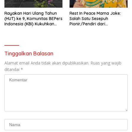
Rayakan Hari Ulang Tahun
Rest In Peace Mama Joke:
(HUT) ke 9, Komunitas BEPers
Salah Satu Sesepuh
Indonesia (KBI) Kukuhkan
Pionir/Pendiri dari
Pengurus Hasil Musyawarah
terbentuknya Gereja
Nasional (Munas) Pertama,
Protestan Soteria di
Tema: “Penguatan dan
Indonesia Jemaat Pancaran
Pengembangan Organisasi
Kasih Allah.
KBI yang Berbasis Riset di
Tinggalkan Balasan
seluruh Indonesia dan
Mancanegara”.
Alamat email Anda tidak akan dipublikasikan.
Ruas yang wajib
ditandai
*