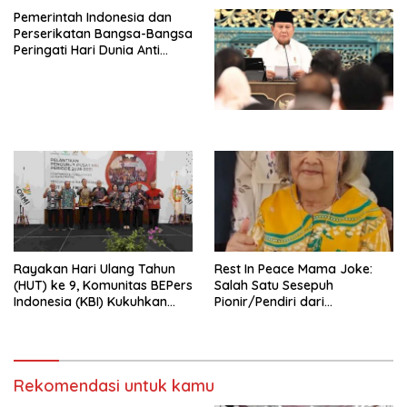
Djojohadikusumo Anti
Pemerintah Indonesia dan
Penjajahan (Pergolakan
Perserikatan Bangsa-Bangsa
Ekonomi Politik Indonesia) &
Peringati Hari Dunia Anti
Simposium Nasional “Urgensi
Perdagangan Orang 2026
Undang-Undang
dengan Komitmen Baru
Perekonomian Nasional dan
untuk Memberantas
Kesejahteraan Sosial dalam
Perdagangan Orang di Era
Menata Bangsa Menuju
Digital
Indonesia Emas 2045”,
Rayakan Hari Ulang Tahun
Rest In Peace Mama Joke:
(HUT) ke 9, Komunitas BEPers
Salah Satu Sesepuh
Indonesia (KBI) Kukuhkan
Pionir/Pendiri dari
Pengurus Hasil Musyawarah
terbentuknya Gereja
Nasional (Munas) Pertama,
Protestan Soteria di
Tema: “Penguatan dan
Indonesia Jemaat Pancaran
Pengembangan Organisasi
Kasih Allah.
KBI yang Berbasis Riset di
Rekomendasi untuk kamu
seluruh Indonesia dan