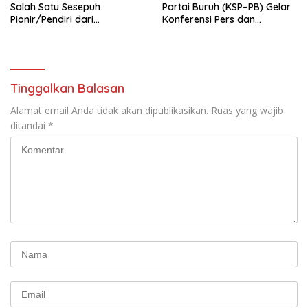
Salah Satu Sesepuh
Partai Buruh (KSP–PB) Gelar
Pionir/Pendiri dari
Konferensi Pers dan
terbentuknya Gereja
Sarasehan: Menuntaskan
Protestan Soteria di
Perjuangan Koalisi Serikat
Indonesia Jemaat Pancaran
Pekerja–Partai Buruh untuk
Kasih Allah.
RUU Ketenagakerjaan Baru.
Tinggalkan Balasan
Alamat email Anda tidak akan dipublikasikan.
Ruas yang wajib
ditandai
*