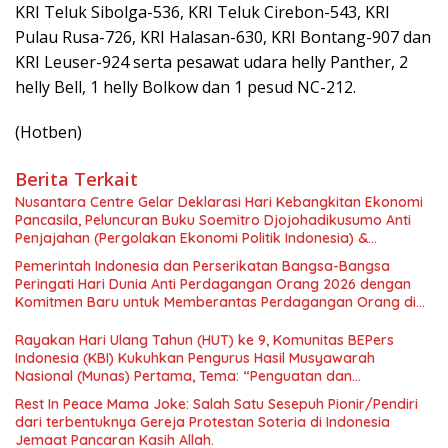
KRI Teluk Sibolga-536, KRI Teluk Cirebon-543, KRI
Pulau Rusa-726, KRI Halasan-630, KRI Bontang-907 dan
KRI Leuser-924 serta pesawat udara helly Panther, 2
helly Bell, 1 helly Bolkow dan 1 pesud NC-212.
(Hotben)
Berita Terkait
Nusantara Centre Gelar Deklarasi Hari Kebangkitan Ekonomi
Pancasila, Peluncuran Buku Soemitro Djojohadikusumo Anti
Penjajahan (Pergolakan Ekonomi Politik Indonesia) &
Simposium Nasional “Urgensi Undang-Undang Perekonomian
Pemerintah Indonesia dan Perserikatan Bangsa-Bangsa
Nasional dan Kesejahteraan Sosial dalam Menata Bangsa
Peringati Hari Dunia Anti Perdagangan Orang 2026 dengan
Menuju Indonesia Emas 2045”,
Komitmen Baru untuk Memberantas Perdagangan Orang di
Era Digital
Rayakan Hari Ulang Tahun (HUT) ke 9, Komunitas BEPers
Indonesia (KBI) Kukuhkan Pengurus Hasil Musyawarah
Nasional (Munas) Pertama, Tema: “Penguatan dan
Pengembangan Organisasi KBI yang Berbasis Riset di seluruh
Rest In Peace Mama Joke: Salah Satu Sesepuh Pionir/Pendiri
Indonesia dan Mancanegara”.
dari terbentuknya Gereja Protestan Soteria di Indonesia
Jemaat Pancaran Kasih Allah.