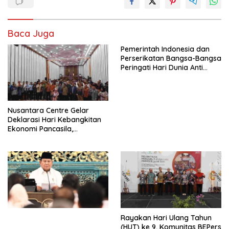
Baca Juga
Pemerintah Indonesia dan
Perserikatan Bangsa-Bangsa
Peringati Hari Dunia Anti
Perdagangan Orang 2026
dengan Komitmen Baru
untuk Memberantas
Perdagangan Orang di Era
Nusantara Centre Gelar
Digital
Deklarasi Hari Kebangkitan
Ekonomi Pancasila,
Peluncuran Buku Soemitro
Djojohadikusumo Anti
Penjajahan (Pergolakan
Ekonomi Politik Indonesia) &
Simposium Nasional “Urgensi
Undang-Undang
Perekonomian Nasional dan
Kesejahteraan Sosial dalam
Menata Bangsa Menuju
Rayakan Hari Ulang Tahun
Indonesia Emas 2045”,
(HUT) ke 9, Komunitas BEPers