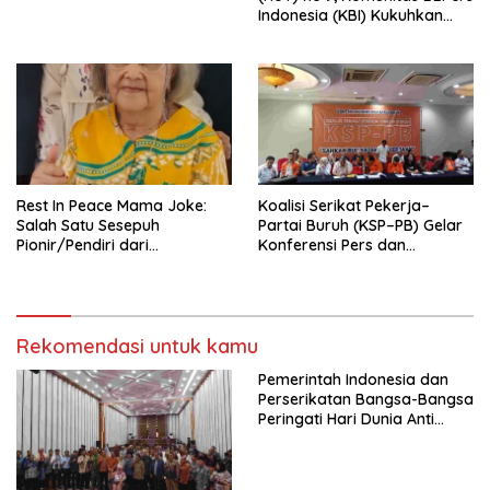
Indonesia (KBI) Kukuhkan
Pengurus Hasil Musyawarah
Nasional (Munas) Pertama,
Tema: “Penguatan dan
Pengembangan Organisasi
KBI yang Berbasis Riset di
seluruh Indonesia dan
Mancanegara”.
Rest In Peace Mama Joke:
Koalisi Serikat Pekerja–
Salah Satu Sesepuh
Partai Buruh (KSP–PB) Gelar
Pionir/Pendiri dari
Konferensi Pers dan
terbentuknya Gereja
Sarasehan: Menuntaskan
Protestan Soteria di
Perjuangan Koalisi Serikat
Indonesia Jemaat Pancaran
Pekerja–Partai Buruh untuk
Kasih Allah.
RUU Ketenagakerjaan Baru.
Rekomendasi untuk kamu
Pemerintah Indonesia dan
Perserikatan Bangsa-Bangsa
Peringati Hari Dunia Anti
Perdagangan Orang 2026
dengan Komitmen Baru
untuk Memberantas