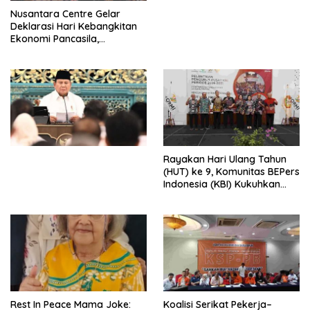
Perdagangan Orang di Era
Nusantara Centre Gelar
Digital
Deklarasi Hari Kebangkitan
Ekonomi Pancasila,
Peluncuran Buku Soemitro
Djojohadikusumo Anti
Penjajahan (Pergolakan
Ekonomi Politik Indonesia) &
Simposium Nasional “Urgensi
Undang-Undang
Perekonomian Nasional dan
Kesejahteraan Sosial dalam
Menata Bangsa Menuju
Rayakan Hari Ulang Tahun
Indonesia Emas 2045”,
(HUT) ke 9, Komunitas BEPers
Indonesia (KBI) Kukuhkan
Pengurus Hasil Musyawarah
Nasional (Munas) Pertama,
Tema: “Penguatan dan
Pengembangan Organisasi
KBI yang Berbasis Riset di
seluruh Indonesia dan
Mancanegara”.
Rest In Peace Mama Joke:
Koalisi Serikat Pekerja–