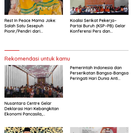
seluruh Indonesia dan
Mancanegara”.
Rest In Peace Mama Joke:
Koalisi Serikat Pekerja–
Salah Satu Sesepuh
Partai Buruh (KSP–PB) Gelar
Pionir/Pendiri dari
Konferensi Pers dan
terbentuknya Gereja
Sarasehan: Menuntaskan
Protestan Soteria di
Perjuangan Koalisi Serikat
Indonesia Jemaat Pancaran
Pekerja–Partai Buruh untuk
Kasih Allah.
RUU Ketenagakerjaan Baru.
Rekomendasi untuk kamu
Pemerintah Indonesia dan
Perserikatan Bangsa-Bangsa
Peringati Hari Dunia Anti
Perdagangan Orang 2026
dengan Komitmen Baru
untuk Memberantas
Perdagangan Orang di Era
Nusantara Centre Gelar
Digital
Deklarasi Hari Kebangkitan
Ekonomi Pancasila,
Peluncuran Buku Soemitro
Djojohadikusumo Anti
Penjajahan (Pergolakan