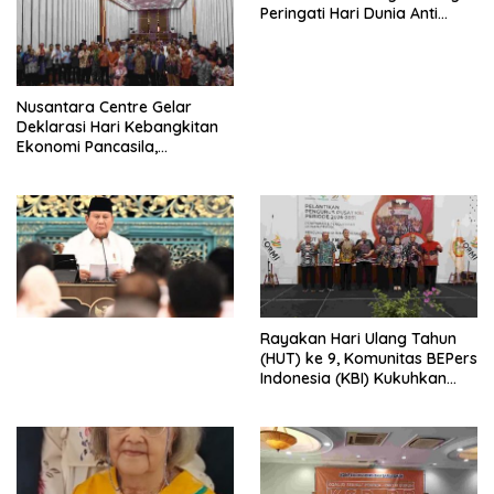
Peringati Hari Dunia Anti
Perdagangan Orang 2026
dengan Komitmen Baru
untuk Memberantas
Perdagangan Orang di Era
Nusantara Centre Gelar
Digital
Deklarasi Hari Kebangkitan
Ekonomi Pancasila,
Peluncuran Buku Soemitro
Djojohadikusumo Anti
Penjajahan (Pergolakan
Ekonomi Politik Indonesia) &
Simposium Nasional “Urgensi
Undang-Undang
Perekonomian Nasional dan
Kesejahteraan Sosial dalam
Menata Bangsa Menuju
Rayakan Hari Ulang Tahun
Indonesia Emas 2045”,
(HUT) ke 9, Komunitas BEPers
Indonesia (KBI) Kukuhkan
Pengurus Hasil Musyawarah
Nasional (Munas) Pertama,
Tema: “Penguatan dan
Pengembangan Organisasi
KBI yang Berbasis Riset di