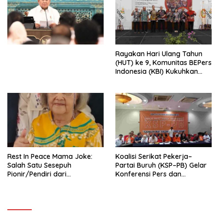
Ekonomi Politik Indonesia) &
Simposium Nasional “Urgensi
Undang-Undang
Perekonomian Nasional dan
Kesejahteraan Sosial dalam
Menata Bangsa Menuju
Rayakan Hari Ulang Tahun
Indonesia Emas 2045”,
(HUT) ke 9, Komunitas BEPers
Indonesia (KBI) Kukuhkan
Pengurus Hasil Musyawarah
Nasional (Munas) Pertama,
Tema: “Penguatan dan
Pengembangan Organisasi
KBI yang Berbasis Riset di
seluruh Indonesia dan
Mancanegara”.
Rest In Peace Mama Joke:
Koalisi Serikat Pekerja–
Salah Satu Sesepuh
Partai Buruh (KSP–PB) Gelar
Pionir/Pendiri dari
Konferensi Pers dan
terbentuknya Gereja
Sarasehan: Menuntaskan
Protestan Soteria di
Perjuangan Koalisi Serikat
Indonesia Jemaat Pancaran
Pekerja–Partai Buruh untuk
Kasih Allah.
RUU Ketenagakerjaan Baru.