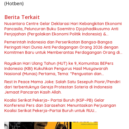
(Hotben)
Berita Terkait
Nusantara Centre Gelar Deklarasi Hari Kebangkitan Ekonomi
Pancasila, Peluncuran Buku Soemitro Djojohadikusumo Anti
Penjajahan (Pergolakan Ekonomi Politik Indonesia) &
Simposium Nasional “Urgensi Undang-Undang Perekonomian
Pemerintah Indonesia dan Perserikatan Bangsa-Bangsa
Nasional dan Kesejahteraan Sosial dalam Menata Bangsa
Peringati Hari Dunia Anti Perdagangan Orang 2026 dengan
Menuju Indonesia Emas 2045”,
Komitmen Baru untuk Memberantas Perdagangan Orang di
Era Digital
Rayakan Hari Ulang Tahun (HUT) ke 9, Komunitas BEPers
Indonesia (KBI) Kukuhkan Pengurus Hasil Musyawarah
Nasional (Munas) Pertama, Tema: “Penguatan dan
Pengembangan Organisasi KBI yang Berbasis Riset di seluruh
Rest In Peace Mama Joke: Salah Satu Sesepuh Pionir/Pendiri
Indonesia dan Mancanegara”.
dari terbentuknya Gereja Protestan Soteria di Indonesia
Jemaat Pancaran Kasih Allah.
Koalisi Serikat Pekerja– Partai Buruh (KSP–PB) Gelar
Konferensi Pers dan Sarasehan: Menuntaskan Perjuangan
Koalisi Serikat Pekerja–Partai Buruh untuk RUU
Ketenagakerjaan Baru.