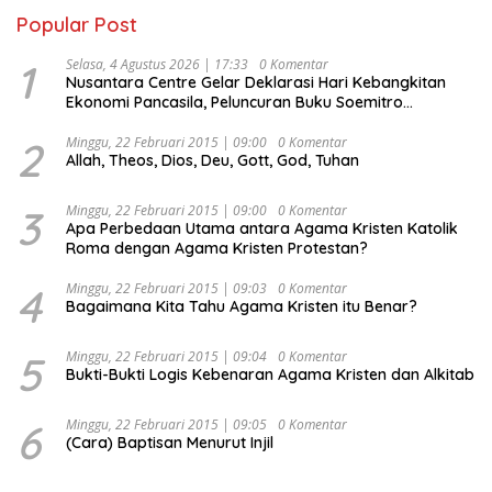
Popular Post
1
Selasa, 4 Agustus 2026 | 17:33
0 Komentar
Nusantara Centre Gelar Deklarasi Hari Kebangkitan
Ekonomi Pancasila, Peluncuran Buku Soemitro
Djojohadikusumo Anti Penjajahan (Pergolakan
Ekonomi Politik Indonesia) & Simposium Nasional
2
Minggu, 22 Februari 2015 | 09:00
0 Komentar
Allah, Theos, Dios, Deu, Gott, God, Tuhan
“Urgensi Undang-Undang Perekonomian Nasional dan
Kesejahteraan Sosial dalam Menata Bangsa Menuju
Indonesia Emas 2045”,
3
Minggu, 22 Februari 2015 | 09:00
0 Komentar
Apa Perbedaan Utama antara Agama Kristen Katolik
Roma dengan Agama Kristen Protestan?
4
Minggu, 22 Februari 2015 | 09:03
0 Komentar
Bagaimana Kita Tahu Agama Kristen itu Benar?
5
Minggu, 22 Februari 2015 | 09:04
0 Komentar
Bukti-Bukti Logis Kebenaran Agama Kristen dan Alkitab
6
Minggu, 22 Februari 2015 | 09:05
0 Komentar
(Cara) Baptisan Menurut Injil