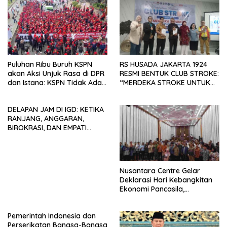
Puluhan Ribu Buruh KSPN
RS HUSADA JAKARTA 1924
akan Aksi Unjuk Rasa di DPR
RESMI BENTUK CLUB STROKE:
dan Istana: KSPN Tidak Ada
“MERDEKA STROKE UNTUK
Tendensi Kepentingan Politik
HIDUP LEBIH BERMAKNA”
dan Tidak Dikooptasi oleh
DELAPAN JAM DI IGD: KETIKA
Siapapun
RANJANG, ANGGARAN,
BIROKRASI, DAN EMPATI
SAMA-SAMA MENIPIS
Nusantara Centre Gelar
Deklarasi Hari Kebangkitan
Ekonomi Pancasila,
Peluncuran Buku Soemitro
Djojohadikusumo Anti
Pemerintah Indonesia dan
Penjajahan (Pergolakan
Perserikatan Bangsa-Bangsa
Ekonomi Politik Indonesia) &