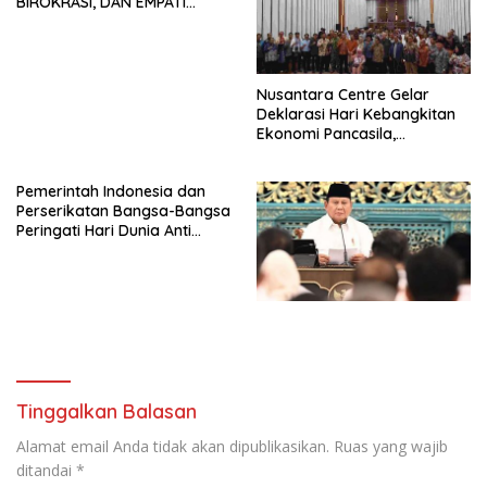
BIROKRASI, DAN EMPATI
SAMA-SAMA MENIPIS
Nusantara Centre Gelar
Deklarasi Hari Kebangkitan
Ekonomi Pancasila,
Peluncuran Buku Soemitro
Djojohadikusumo Anti
Pemerintah Indonesia dan
Penjajahan (Pergolakan
Perserikatan Bangsa-Bangsa
Ekonomi Politik Indonesia) &
Peringati Hari Dunia Anti
Simposium Nasional “Urgensi
Perdagangan Orang 2026
Undang-Undang
dengan Komitmen Baru
Perekonomian Nasional dan
untuk Memberantas
Kesejahteraan Sosial dalam
Perdagangan Orang di Era
Menata Bangsa Menuju
Digital
Indonesia Emas 2045”,
Tinggalkan Balasan
Alamat email Anda tidak akan dipublikasikan.
Ruas yang wajib
ditandai
*