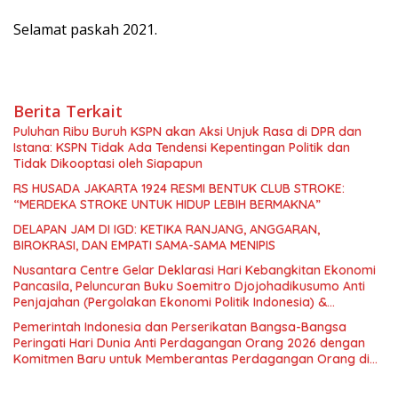
Selamat paskah 2021.
Berita Terkait
Puluhan Ribu Buruh KSPN akan Aksi Unjuk Rasa di DPR dan
Istana: KSPN Tidak Ada Tendensi Kepentingan Politik dan
Tidak Dikooptasi oleh Siapapun
RS HUSADA JAKARTA 1924 RESMI BENTUK CLUB STROKE:
“MERDEKA STROKE UNTUK HIDUP LEBIH BERMAKNA”
DELAPAN JAM DI IGD: KETIKA RANJANG, ANGGARAN,
BIROKRASI, DAN EMPATI SAMA-SAMA MENIPIS
Nusantara Centre Gelar Deklarasi Hari Kebangkitan Ekonomi
Pancasila, Peluncuran Buku Soemitro Djojohadikusumo Anti
Penjajahan (Pergolakan Ekonomi Politik Indonesia) &
Simposium Nasional “Urgensi Undang-Undang Perekonomian
Pemerintah Indonesia dan Perserikatan Bangsa-Bangsa
Nasional dan Kesejahteraan Sosial dalam Menata Bangsa
Peringati Hari Dunia Anti Perdagangan Orang 2026 dengan
Menuju Indonesia Emas 2045”,
Komitmen Baru untuk Memberantas Perdagangan Orang di
Era Digital