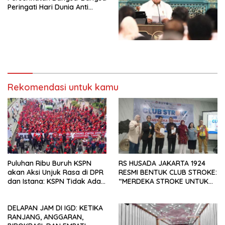
Peringati Hari Dunia Anti
Simposium Nasional “Urgensi
Perdagangan Orang 2026
Undang-Undang
dengan Komitmen Baru
Perekonomian Nasional dan
untuk Memberantas
Kesejahteraan Sosial dalam
Perdagangan Orang di Era
Menata Bangsa Menuju
Digital
Indonesia Emas 2045”,
Rekomendasi untuk kamu
Puluhan Ribu Buruh KSPN
RS HUSADA JAKARTA 1924
akan Aksi Unjuk Rasa di DPR
RESMI BENTUK CLUB STROKE:
dan Istana: KSPN Tidak Ada
“MERDEKA STROKE UNTUK
Tendensi Kepentingan Politik
HIDUP LEBIH BERMAKNA”
dan Tidak Dikooptasi oleh
DELAPAN JAM DI IGD: KETIKA
Siapapun
RANJANG, ANGGARAN,