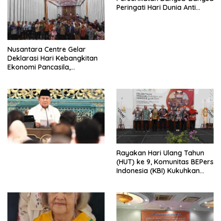
Peringati Hari Dunia Anti
Perdagangan Orang 2026
dengan Komitmen Baru
untuk Memberantas
Perdagangan Orang di Era
Nusantara Centre Gelar
Digital
Deklarasi Hari Kebangkitan
Ekonomi Pancasila,
Peluncuran Buku Soemitro
Djojohadikusumo Anti
Penjajahan (Pergolakan
Ekonomi Politik Indonesia) &
Simposium Nasional “Urgensi
Undang-Undang
Perekonomian Nasional dan
Kesejahteraan Sosial dalam
Menata Bangsa Menuju
Rayakan Hari Ulang Tahun
Indonesia Emas 2045”,
(HUT) ke 9, Komunitas BEPers
Indonesia (KBI) Kukuhkan
Pengurus Hasil Musyawarah
Nasional (Munas) Pertama,
Tema: “Penguatan dan
Pengembangan Organisasi
KBI yang Berbasis Riset di