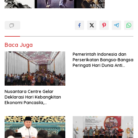
Baca Juga
Pemerintah Indonesia dan
Perserikatan Bangsa-Bangsa
Peringati Hari Dunia Anti
Perdagangan Orang 2026
dengan Komitmen Baru
untuk Memberantas
Perdagangan Orang di Era
Nusantara Centre Gelar
Digital
Deklarasi Hari Kebangkitan
Ekonomi Pancasila,
Peluncuran Buku Soemitro
Djojohadikusumo Anti
Penjajahan (Pergolakan
Ekonomi Politik Indonesia) &
Simposium Nasional “Urgensi
Undang-Undang