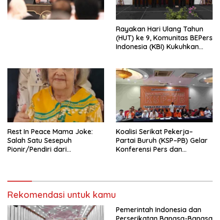
Perekonomian Nasional dan
Kesejahteraan Sosial dalam
Menata Bangsa Menuju
Rayakan Hari Ulang Tahun
Indonesia Emas 2045”,
(HUT) ke 9, Komunitas BEPers
Indonesia (KBI) Kukuhkan
Pengurus Hasil Musyawarah
Nasional (Munas) Pertama,
Tema: “Penguatan dan
Pengembangan Organisasi
KBI yang Berbasis Riset di
seluruh Indonesia dan
Mancanegara”.
Rest In Peace Mama Joke:
Koalisi Serikat Pekerja–
Salah Satu Sesepuh
Partai Buruh (KSP–PB) Gelar
Pionir/Pendiri dari
Konferensi Pers dan
terbentuknya Gereja
Sarasehan: Menuntaskan
Protestan Soteria di
Perjuangan Koalisi Serikat
Indonesia Jemaat Pancaran
Pekerja–Partai Buruh untuk
Kasih Allah.
RUU Ketenagakerjaan Baru.
Rekomendasi untuk kamu
Pemerintah Indonesia dan
Perserikatan Bangsa-Bangsa