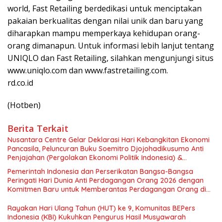
world, Fast Retailing berdedikasi untuk menciptakan
pakaian berkualitas dengan nilai unik dan baru yang
diharapkan mampu memperkaya kehidupan orang-
orang dimanapun. Untuk informasi lebih lanjut tentang
UNIQLO dan Fast Retailing, silahkan mengunjungi situs
www.uniqlo.com dan www.fastretailing.com.
rd.co.id
(Hotben)
Berita Terkait
Nusantara Centre Gelar Deklarasi Hari Kebangkitan Ekonomi
Pancasila, Peluncuran Buku Soemitro Djojohadikusumo Anti
Penjajahan (Pergolakan Ekonomi Politik Indonesia) &
Simposium Nasional “Urgensi Undang-Undang Perekonomian
Pemerintah Indonesia dan Perserikatan Bangsa-Bangsa
Nasional dan Kesejahteraan Sosial dalam Menata Bangsa
Peringati Hari Dunia Anti Perdagangan Orang 2026 dengan
Menuju Indonesia Emas 2045”,
Komitmen Baru untuk Memberantas Perdagangan Orang di
Era Digital
Rayakan Hari Ulang Tahun (HUT) ke 9, Komunitas BEPers
Indonesia (KBI) Kukuhkan Pengurus Hasil Musyawarah