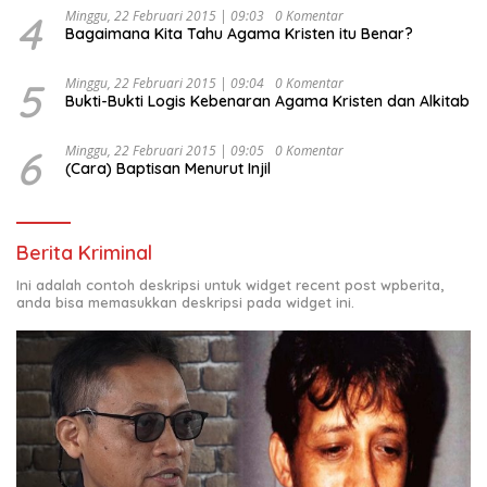
4
Minggu, 22 Februari 2015 | 09:03
0 Komentar
Bagaimana Kita Tahu Agama Kristen itu Benar?
5
Minggu, 22 Februari 2015 | 09:04
0 Komentar
Bukti-Bukti Logis Kebenaran Agama Kristen dan Alkitab
6
Minggu, 22 Februari 2015 | 09:05
0 Komentar
(Cara) Baptisan Menurut Injil
Berita Kriminal
Ini adalah contoh deskripsi untuk widget recent post wpberita,
anda bisa memasukkan deskripsi pada widget ini.