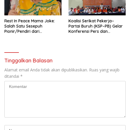
seluruh Indonesia dan
Mancanegara”.
Rest In Peace Mama Joke:
Koalisi Serikat Pekerja–
Salah Satu Sesepuh
Partai Buruh (KSP–PB) Gelar
Pionir/Pendiri dari
Konferensi Pers dan
terbentuknya Gereja
Sarasehan: Menuntaskan
Protestan Soteria di
Perjuangan Koalisi Serikat
Indonesia Jemaat Pancaran
Pekerja–Partai Buruh untuk
Kasih Allah.
RUU Ketenagakerjaan Baru.
Tinggalkan Balasan
Alamat email Anda tidak akan dipublikasikan.
Ruas yang wajib
ditandai
*