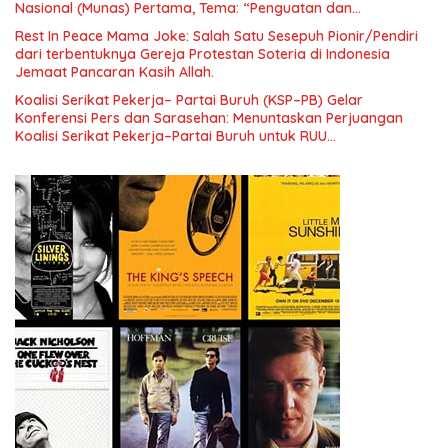
Nasional (Munas) Pertama, Tema: “Penguatan dan
Pengembangan Organisasi KBI yang Berbasis Riset di seluruh
Rest In Peace Mama Joke: Salah Satu Sesepuh Pionir/Pendiri
Indonesia dan Mancanegara”.
dari terbentuknya Gereja Protestan Soteria di Indonesia
Jemaat Pancaran Kasih Allah.
Koalisi Serikat Pekerja– Partai Buruh (KSP–PB) Gelar
Konferensi Pers dan Sarasehan: Menuntaskan Perjuangan
Koalisi Serikat Pekerja–Partai Buruh untuk RUU
Ketenagakerjaan Baru.