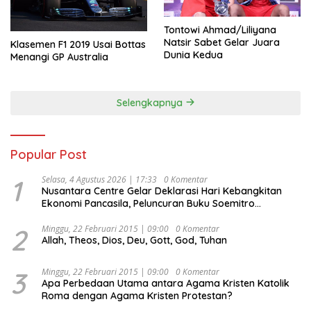
Tontowi Ahmad/Liliyana
Natsir Sabet Gelar Juara
Klasemen F1 2019 Usai Bottas
Dunia Kedua
Menangi GP Australia
Selengkapnya
Popular Post
1
Selasa, 4 Agustus 2026 | 17:33
0 Komentar
Nusantara Centre Gelar Deklarasi Hari Kebangkitan
Ekonomi Pancasila, Peluncuran Buku Soemitro
Djojohadikusumo Anti Penjajahan (Pergolakan
Ekonomi Politik Indonesia) & Simposium Nasional
2
Minggu, 22 Februari 2015 | 09:00
0 Komentar
Allah, Theos, Dios, Deu, Gott, God, Tuhan
“Urgensi Undang-Undang Perekonomian Nasional dan
Kesejahteraan Sosial dalam Menata Bangsa Menuju
Indonesia Emas 2045”,
3
Minggu, 22 Februari 2015 | 09:00
0 Komentar
Apa Perbedaan Utama antara Agama Kristen Katolik
Roma dengan Agama Kristen Protestan?