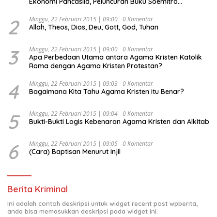
Ekonomi Pancasila, Peluncuran Buku Soemitro
Djojohadikusumo Anti Penjajahan (Pergolakan
Ekonomi Politik Indonesia) & Simposium Nasional
2
Minggu, 22 Februari 2015 | 09:00
0 Komentar
Allah, Theos, Dios, Deu, Gott, God, Tuhan
“Urgensi Undang-Undang Perekonomian Nasional dan
Kesejahteraan Sosial dalam Menata Bangsa Menuju
Indonesia Emas 2045”,
3
Minggu, 22 Februari 2015 | 09:00
0 Komentar
Apa Perbedaan Utama antara Agama Kristen Katolik
Roma dengan Agama Kristen Protestan?
4
Minggu, 22 Februari 2015 | 09:03
0 Komentar
Bagaimana Kita Tahu Agama Kristen itu Benar?
5
Minggu, 22 Februari 2015 | 09:04
0 Komentar
Bukti-Bukti Logis Kebenaran Agama Kristen dan Alkitab
6
Minggu, 22 Februari 2015 | 09:05
0 Komentar
(Cara) Baptisan Menurut Injil
Berita Kriminal
Ini adalah contoh deskripsi untuk widget recent post wpberita,
anda bisa memasukkan deskripsi pada widget ini.