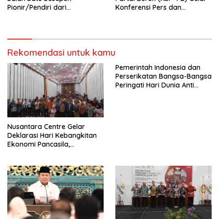
Pionir/Pendiri dari
Konferensi Pers dan
terbentuknya Gereja
Sarasehan: Menuntaskan
Protestan Soteria di
Perjuangan Koalisi Serikat
Indonesia Jemaat Pancaran
Pekerja–Partai Buruh untuk
Kasih Allah.
RUU Ketenagakerjaan Baru.
Rekomendasi untuk kamu
Pemerintah Indonesia dan
Perserikatan Bangsa-Bangsa
Peringati Hari Dunia Anti
Perdagangan Orang 2026
dengan Komitmen Baru
untuk Memberantas
Perdagangan Orang di Era
Nusantara Centre Gelar
Digital
Deklarasi Hari Kebangkitan
Ekonomi Pancasila,
Peluncuran Buku Soemitro
Djojohadikusumo Anti
Penjajahan (Pergolakan
Ekonomi Politik Indonesia) &
Simposium Nasional “Urgensi
Undang-Undang
Perekonomian Nasional dan
Kesejahteraan Sosial dalam