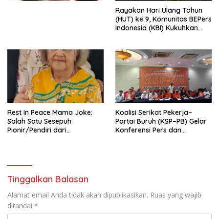
Menata Bangsa Menuju
Rayakan Hari Ulang Tahun
Indonesia Emas 2045”,
(HUT) ke 9, Komunitas BEPers
Indonesia (KBI) Kukuhkan
Pengurus Hasil Musyawarah
Nasional (Munas) Pertama,
Tema: “Penguatan dan
Pengembangan Organisasi
KBI yang Berbasis Riset di
seluruh Indonesia dan
Mancanegara”.
Rest In Peace Mama Joke:
Koalisi Serikat Pekerja–
Salah Satu Sesepuh
Partai Buruh (KSP–PB) Gelar
Pionir/Pendiri dari
Konferensi Pers dan
terbentuknya Gereja
Sarasehan: Menuntaskan
Protestan Soteria di
Perjuangan Koalisi Serikat
Indonesia Jemaat Pancaran
Pekerja–Partai Buruh untuk
Kasih Allah.
RUU Ketenagakerjaan Baru.
Tinggalkan Balasan
Alamat email Anda tidak akan dipublikasikan.
Ruas yang wajib
ditandai
*