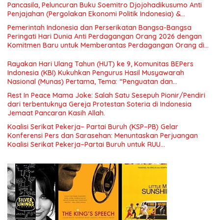
Pancasila, Peluncuran Buku Soemitro Djojohadikusumo Anti
Penjajahan (Pergolakan Ekonomi Politik Indonesia) &
Simposium Nasional “Urgensi Undang-Undang Perekonomian
Pemerintah Indonesia dan Perserikatan Bangsa-Bangsa
Nasional dan Kesejahteraan Sosial dalam Menata Bangsa
Peringati Hari Dunia Anti Perdagangan Orang 2026 dengan
Menuju Indonesia Emas 2045”,
Komitmen Baru untuk Memberantas Perdagangan Orang di
Era Digital
Rayakan Hari Ulang Tahun (HUT) ke 9, Komunitas BEPers
Indonesia (KBI) Kukuhkan Pengurus Hasil Musyawarah
Nasional (Munas) Pertama, Tema: “Penguatan dan
Pengembangan Organisasi KBI yang Berbasis Riset di seluruh
Rest In Peace Mama Joke: Salah Satu Sesepuh Pionir/Pendiri
Indonesia dan Mancanegara”.
dari terbentuknya Gereja Protestan Soteria di Indonesia
Jemaat Pancaran Kasih Allah.
Koalisi Serikat Pekerja– Partai Buruh (KSP–PB) Gelar
Konferensi Pers dan Sarasehan: Menuntaskan Perjuangan
Koalisi Serikat Pekerja–Partai Buruh untuk RUU
Ketenagakerjaan Baru.