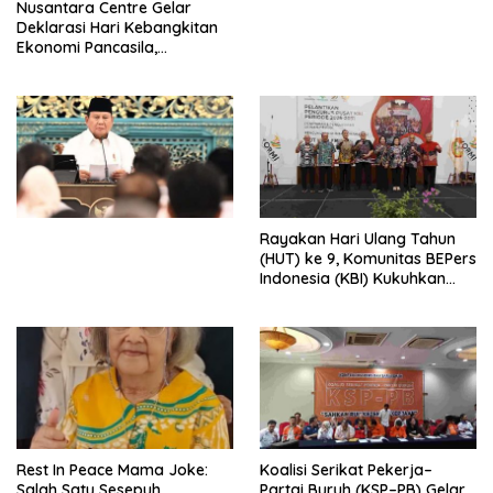
Nusantara Centre Gelar
Digital
Deklarasi Hari Kebangkitan
Ekonomi Pancasila,
Peluncuran Buku Soemitro
Djojohadikusumo Anti
Penjajahan (Pergolakan
Ekonomi Politik Indonesia) &
Simposium Nasional “Urgensi
Undang-Undang
Perekonomian Nasional dan
Kesejahteraan Sosial dalam
Menata Bangsa Menuju
Rayakan Hari Ulang Tahun
Indonesia Emas 2045”,
(HUT) ke 9, Komunitas BEPers
Indonesia (KBI) Kukuhkan
Pengurus Hasil Musyawarah
Nasional (Munas) Pertama,
Tema: “Penguatan dan
Pengembangan Organisasi
KBI yang Berbasis Riset di
seluruh Indonesia dan
Mancanegara”.
Rest In Peace Mama Joke:
Koalisi Serikat Pekerja–
Salah Satu Sesepuh
Partai Buruh (KSP–PB) Gelar