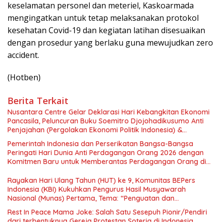
keselamatan personel dan meteriel, Kaskoarmada
mengingatkan untuk tetap melaksanakan protokol
kesehatan Covid-19 dan kegiatan latihan disesuaikan
dengan prosedur yang berlaku guna mewujudkan zero
accident.
(Hotben)
Berita Terkait
Nusantara Centre Gelar Deklarasi Hari Kebangkitan Ekonomi
Pancasila, Peluncuran Buku Soemitro Djojohadikusumo Anti
Penjajahan (Pergolakan Ekonomi Politik Indonesia) &
Simposium Nasional “Urgensi Undang-Undang Perekonomian
Pemerintah Indonesia dan Perserikatan Bangsa-Bangsa
Nasional dan Kesejahteraan Sosial dalam Menata Bangsa
Peringati Hari Dunia Anti Perdagangan Orang 2026 dengan
Menuju Indonesia Emas 2045”,
Komitmen Baru untuk Memberantas Perdagangan Orang di
Era Digital
Rayakan Hari Ulang Tahun (HUT) ke 9, Komunitas BEPers
Indonesia (KBI) Kukuhkan Pengurus Hasil Musyawarah
Nasional (Munas) Pertama, Tema: “Penguatan dan
Pengembangan Organisasi KBI yang Berbasis Riset di seluruh
Rest In Peace Mama Joke: Salah Satu Sesepuh Pionir/Pendiri
Indonesia dan Mancanegara”.
dari terbentuknya Gereja Protestan Soteria di Indonesia