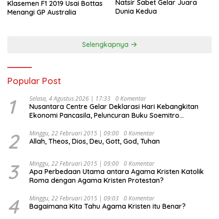
Natsir Sabet Gelar Juara
Klasemen F1 2019 Usai Bottas
Dunia Kedua
Menangi GP Australia
Selengkapnya
Popular Post
1
Selasa, 4 Agustus 2026 | 17:33
0 Komentar
Nusantara Centre Gelar Deklarasi Hari Kebangkitan
Ekonomi Pancasila, Peluncuran Buku Soemitro
Djojohadikusumo Anti Penjajahan (Pergolakan
Ekonomi Politik Indonesia) & Simposium Nasional
2
Minggu, 22 Februari 2015 | 09:00
0 Komentar
Allah, Theos, Dios, Deu, Gott, God, Tuhan
“Urgensi Undang-Undang Perekonomian Nasional dan
Kesejahteraan Sosial dalam Menata Bangsa Menuju
Indonesia Emas 2045”,
3
Minggu, 22 Februari 2015 | 09:00
0 Komentar
Apa Perbedaan Utama antara Agama Kristen Katolik
Roma dengan Agama Kristen Protestan?
4
Minggu, 22 Februari 2015 | 09:03
0 Komentar
Bagaimana Kita Tahu Agama Kristen itu Benar?