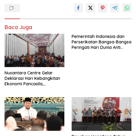
Baca Juga
Pemerintah Indonesia dan
Perserikatan Bangsa-Bangsa
Peringati Hari Dunia Anti
Perdagangan Orang 2026
dengan Komitmen Baru
untuk Memberantas
Perdagangan Orang di Era
Nusantara Centre Gelar
Digital
Deklarasi Hari Kebangkitan
Ekonomi Pancasila,
Peluncuran Buku Soemitro
Djojohadikusumo Anti
Penjajahan (Pergolakan
Ekonomi Politik Indonesia) &
Simposium Nasional “Urgensi
Undang-Undang
Perekonomian Nasional dan
Kesejahteraan Sosial dalam
Menata Bangsa Menuju