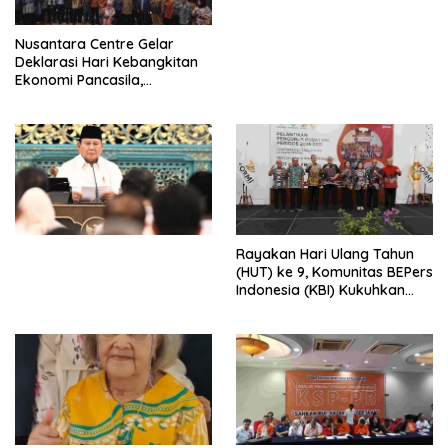
untuk Memberantas
Perdagangan Orang di Era
Nusantara Centre Gelar
Digital
Deklarasi Hari Kebangkitan
Ekonomi Pancasila,
Peluncuran Buku Soemitro
Djojohadikusumo Anti
Penjajahan (Pergolakan
Ekonomi Politik Indonesia) &
Simposium Nasional “Urgensi
Undang-Undang
Perekonomian Nasional dan
Kesejahteraan Sosial dalam
Menata Bangsa Menuju
Rayakan Hari Ulang Tahun
Indonesia Emas 2045”,
(HUT) ke 9, Komunitas BEPers
Indonesia (KBI) Kukuhkan
Pengurus Hasil Musyawarah
Nasional (Munas) Pertama,
Tema: “Penguatan dan
Pengembangan Organisasi
KBI yang Berbasis Riset di
seluruh Indonesia dan
Mancanegara”.