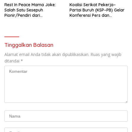
Rest In Peace Mama Joke:
Koalisi Serikat Pekerja–
Salah Satu Sesepuh
Partai Buruh (KSP–PB) Gelar
Pionir/Pendiri dari
Konferensi Pers dan
terbentuknya Gereja
Sarasehan: Menuntaskan
Protestan Soteria di
Perjuangan Koalisi Serikat
Indonesia Jemaat Pancaran
Pekerja–Partai Buruh untuk
Kasih Allah.
RUU Ketenagakerjaan Baru.
Tinggalkan Balasan
Alamat email Anda tidak akan dipublikasikan.
Ruas yang wajib
ditandai
*