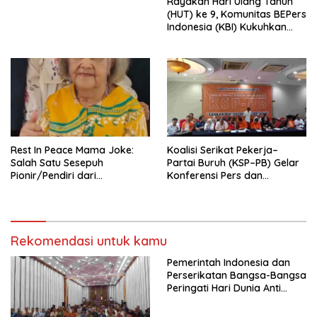
Rayakan Hari Ulang Tahun
Indonesia Emas 2045”,
(HUT) ke 9, Komunitas BEPers
Indonesia (KBI) Kukuhkan
Pengurus Hasil Musyawarah
Nasional (Munas) Pertama,
Tema: “Penguatan dan
Pengembangan Organisasi
KBI yang Berbasis Riset di
seluruh Indonesia dan
Mancanegara”.
Rest In Peace Mama Joke:
Koalisi Serikat Pekerja–
Salah Satu Sesepuh
Partai Buruh (KSP–PB) Gelar
Pionir/Pendiri dari
Konferensi Pers dan
terbentuknya Gereja
Sarasehan: Menuntaskan
Protestan Soteria di
Perjuangan Koalisi Serikat
Indonesia Jemaat Pancaran
Pekerja–Partai Buruh untuk
Kasih Allah.
RUU Ketenagakerjaan Baru.
Rekomendasi untuk kamu
Pemerintah Indonesia dan
Perserikatan Bangsa-Bangsa
Peringati Hari Dunia Anti
Perdagangan Orang 2026
dengan Komitmen Baru