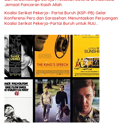
Jemaat Pancaran Kasih Allah.
Koalisi Serikat Pekerja– Partai Buruh (KSP–PB) Gelar
Konferensi Pers dan Sarasehan: Menuntaskan Perjuangan
Koalisi Serikat Pekerja–Partai Buruh untuk RUU
Ketenagakerjaan Baru.